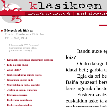
Edo geuk edo iñok ez
Ebaristo Bustintza, «Kirikiño»
1913-1928, 1984
[liburua osorik RTF formatuan]
[inprimitzeko bertsioa PDFn]
Itandu auxe egite
[Literaturaren Zubitegia]
loiz?
Kirikiñok erabillitako idazkeraren eredu lez
Ondo dakigu batek
Eldu da gure eguna
idatzi beti; garbia 
Zelan idatzi?
Egia da ori berez,
Norberen izkuntza zaindu bearra
Neskatillak, entzun ondo
Baiña gauzeari bera
Ume txikitxuen euskal ikastolea
bere inguruko beste
«Orfeón euskeria» Gallartan
Euskera zeatza, eu
Etxe izena euskeraz
euskaldun asko ta a
Euskerazko gauzatxuak
Euskerea zelan zabaldu
euskerearentzat kal