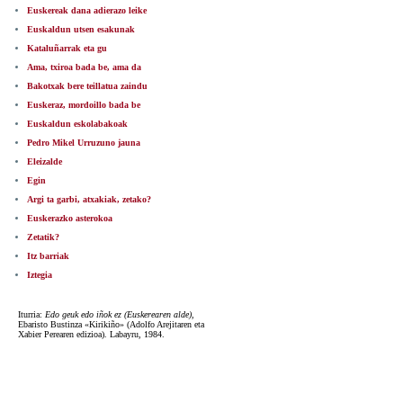
Euskereak dana adierazo leike
Euskaldun utsen esakunak
Kataluñarrak eta gu
Ama, txiroa bada be, ama da
Bakotxak bere teillatua zaindu
Euskeraz, mordoillo bada be
Euskaldun eskolabakoak
Pedro Mikel Urruzuno jauna
Eleizalde
Egin
Argi ta garbi, atxakiak, zetako?
Euskerazko asterokoa
Zetatik?
Itz barriak
Iztegia
Iturria:
Edo geuk edo iñok ez (Euskerearen alde)
,
Ebaristo Bustinza «Kirikiño» (Adolfo Arejitaren eta
Xabier Perearen edizioa). Labayru, 1984.