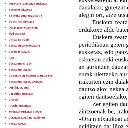
Ormetako idazkunak euskeraz
daualako; guretzat 
Euskerea eskoletan
alegin ori, aize uts
Ez neuke gura ezegaitik be
Euskera zeatza eu
Ez dok ori niretzako
Durangoko erdalkeriak
ordukoxe alde bater
Pizti txarrak!
Euskera zeatzez id
Urkixo-tar Juliri
periodikuan geien-g
Euskal idazleen bazkaria
euskeraz, edo gauza 
Euskeraz irakatsi
eskuetan euki euskal
Atzo
Euskaldunen alde
an aurkitzen dauzan
Euskaldun ikurra
eurak ulertzeko aurr
Unamuno-tar Mikelen idazkun bat
irakurten ezin dala
Euskaldun ikurra zetarako
dautsolako; nekea 
Ozpiñik ez, eztia
Laperriko euskeraz
egiten dautsoelako
Urte bi!
Zer egiten dau? It
Artzain otsozaleak
zintzoenak be, irak
Sermoiak euskeraz Bilbaon
«Orain etxaukoat as
Gizonak! Lau katu baiño ez?
Euskal izenak
gelditzen da; iñoz e