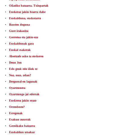
Oñatiko batzarra. Txinpartak
Euskeraz jakin bearra dabe
Euskalduna, euskotarra
Ikusten doguna
Gure irakaslea
Gorrotoa eta jakin-eza
Euskaldunak gara
Euskal esakerak
Abertzale asko ta euskerea
Deun Jon
Edo geuk edo iñok ez
Noz, nun, zelan?
Dregueral-en lagunak
Oyartzunera
Oyartzungo jai ederrak
Euskerea jakin erazo
Orrenbeste?
Erregenak
Esakun zuurrak
Gernikako batzarra
Euskaldun utsakaz