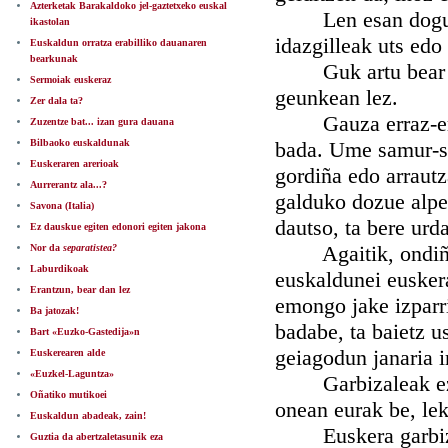
Azterketak Barakaldoko jel-gaztetxeko euskal
Len esan doguna: 
ikastolan
idazgilleak uts edo
Euskaldun orratza erabilliko dauanaren
bearkunak
Guk artu bear dog
Sermoiak euskeraz
geunkean lez.
Zer dala ta?
Gauza erraz-erraz
Zuzentze bat... izan gura dauana
Bilbaoko euskaldunak
bada. Ume samur-sa
Euskeraren arerioak
gordiña edo arrautz
Aurrerantz ala...?
galduko dozue alpe
Savona (Italia)
dautso, ta bere urda
Ez dauskue egiten edonori egiten jakona
Agaitik, ondiño e
Nor da
separatistea?
Laburdikoak
euskaldunei euskera
Erantzun, bear dan lez
emongo jake izparri
Ba jatozak!
badabe, ta baietz u
Bart «Euzko-Gastedija»n
geiagodun janaria i
Euskerearen alde
«Euzkel-Laguntza»
Garbizaleak ez do
Oñatiko mutikoei
onean eurak be, le
Euskaldun abadeak, zain!
Euskera garbiz po
Guztia da abertzaletasunik eza