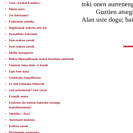
toki onen aurreneng
Gora «Euskal-Esnalea»!
Manta zarra
Guztien atsegiña 
Zer deritxozue?
Alan uste dogu; ba
Erderearen ordaiña
Dagokionak ardurea artu bei
Itxasaldeko irakurleei
Itxas-esakun zarrak
Itxas-esakun zarrak
Izkillu ikaragarria
Bizkai Diputaziñoaren euskal ikastolan azterketak
Umearen izena aitak, ez bestek
Egin bear dana
Gernikako Jaupalburua
Ez artu bidebako bildurrik
Sasi euskotarrak? Sasi vascos
Erratzik onena
Euskeraz ala erderaz irakurten errazago
euskaldunentzat?
Jakiteko... ikasi
Aurrerantz euskerea
Esakun zarrak
Piperpoteak arrantzaka