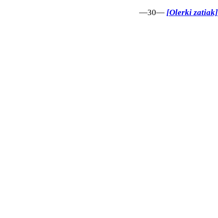
—30—
[Olerki zatiak]