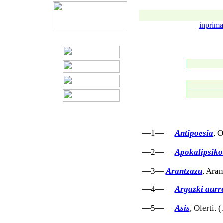
inprima
—1—
Antipoesia
, 
—2—
Apokalipsiko
—3—
Arantzazu
, Ara
—4—
Argazki aurr
—5—
Asis
, Olerti.