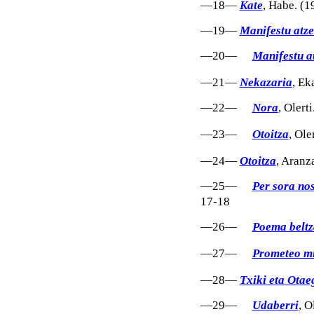
—18—
Kate
, Habe. (1
—19—
Manifestu atz
—20—
Manifestu a
—21—
Nekazaria
, Ek
—22—
Nora
, Olert
—23—
Otoitza
, Ole
—24—
Otoitza
, Aranz
—25—
Per sora no
17-18
—26—
Poema beltz
—27—
Prometeo m
—28—
Txiki eta Otae
—29—
Udaberri
, O