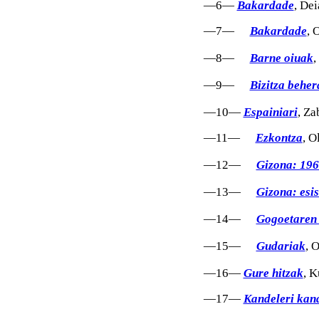
—6—
Bakardade
, Dei
—7—
Bakardade
, 
—8—
Barne oiuak
,
—9—
Bizitza beher
—10—
Espainiari
, Za
—11—
Ezkontza
, O
—12—
Gizona: 19
—13—
Gizona: esis
—14—
Gogoetaren 
—15—
Gudariak
, 
—16—
Gure hitzak
, K
—17—
Kandeleri kan