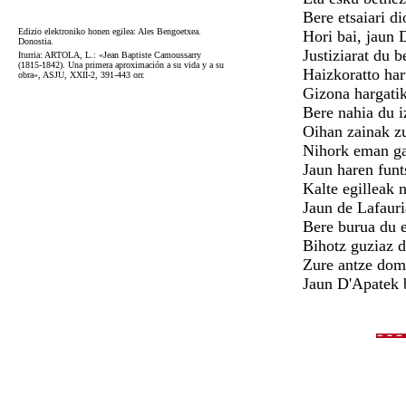
Bere etsaiari di
Edizio elektroniko honen egilea: Ales Bengoetxea.
Hori bai, jaun D
Donostia.
Justiziarat du b
Iturria: ARTOLA, L.: «Jean Baptiste Camoussarry
(1815-1842). Una primera aproximación a su vida y a su
Haizkoratto ha
obra», ASJU, XXII-2, 391-443 orr.
Gizona hargatik
Bere nahia du iz
Oihan zainak zu
Nihork eman ga
Jaun haren funt
Kalte egilleak n
Jaun de Lafauri
Bere burua du e
Bihotz guziaz du
Zure antze dome
Jaun D'Apatek b