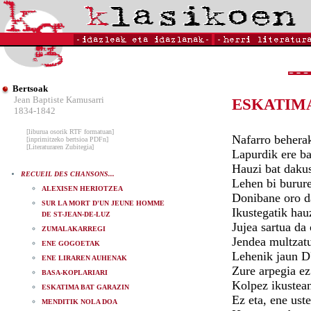
Bertsoak
Jean Baptiste Kamusarri
ESKATIM
1834-1842
[liburua osorik RTF formatuan]
Nafarro beherak
[inprimitzeko bertsioa PDFn]
[Literaturaren Zubitegia]
Lapurdik ere ba
Hauzi bat dakus
RECUEIL DES CHANSONS...
Lehen bi burure
ALEXISEN HERIOTZEA
Donibane oro d
SUR LA MORT D'UN JEUNE HOMME
Ikustegatik hau
DE ST-JEAN-DE-LUZ
Jujea sartua da
ZUMALAKARREGI
Jendea multzatu
ENE GOGOETAK
Lehenik jaun D'
ENE LIRAREN AUHENAK
Zure arpegia ez 
BASA-KOPLARIARI
Kolpez ikustean
ESKATIMA BAT GARAZIN
Ez eta, ene uste
MENDITIK NOLA DOA