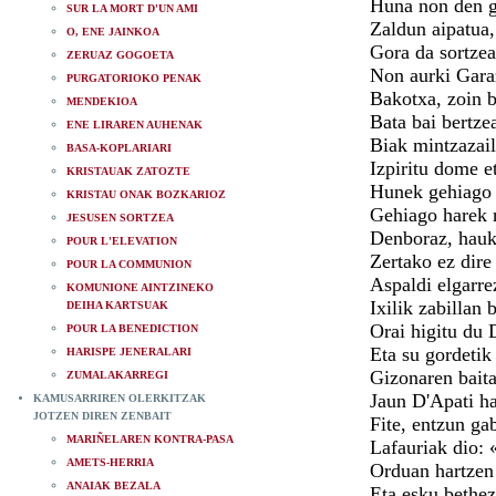
Huna non den ge
SUR LA MORT D'UN AMI
Zaldun aipatua, 
O, ENE JAINKOA
Gora da sortzea
ZERUAZ GOGOETA
Non aurki Garaz
PURGATORIOKO PENAK
Bakotxa, zoin b
MENDEKIOA
Bata bai bertzea
ENE LIRAREN AUHENAK
Biak mintzazail
BASA-KOPLARIARI
Izpiritu dome e
KRISTAUAK ZATOZTE
Hunek gehiago 
KRISTAU ONAK BOZKARIOZ
Gehiago harek n
JESUSEN SORTZEA
Denboraz, hauk
POUR L'ELEVATION
Zertako ez dire
POUR LA COMMUNION
Aspaldi elgarre
KOMUNIONE AINTZINEKO
Ixilik zabillan 
DEIHA KARTSUAK
Orai higitu du 
POUR LA BENEDICTION
Eta su gordetik 
HARISPE JENERALARI
Gizonaren baita
ZUMALAKARREGI
Jaun D'Apati ha
KAMUSARRIREN OLERKITZAK
JOTZEN DIREN ZENBAIT
Fite, entzun ga
MARIÑELAREN KONTRA-PASA
Lafauriak dio: 
AMETS-HERRIA
Orduan hartzen 
ANAIAK BEZALA
Eta esku bethez,