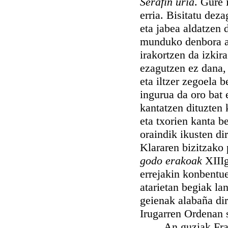
Serafiñ uria
. Gure 
erria. Bisitatu dez
eta jabea aldatzen 
munduko denbora ald
irakortzen da izkir
ezagutzen ez dana, 
eta iltzer zegoela 
ingurua da oro bat 
kantatzen dituzten 
eta txorien kanta b
oraindik ikusten d
Klararen bizitzako 
godo erakoak
XIIIg
errejakin konbentu
atarietan begiak la
geienak alabaña dir
Irugarren Ordenan 
An guziak Franzis