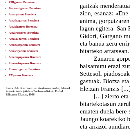
VIIIgarren Bereziera
gaitzak menderatua
Bederatzigarren Bereziera
zion, esanaz: «Ene 
Amargarren Bereziera
anima, gorputzaren 
Amaikagarren Bereziera
lagun egitera. San 
Amabigarren Bereziera
Amairugarren Bereziera
Gidori, Gargano men
Amalaugarren Bereziera
eta banua zeru errir
Amabostgarren Bereziera
bitarteko arratsean.
Amaseigarren Bereziera
Zanaren gorputza 
Amazazpigarren Bereziera
Emezortzigarren Bereziera
balsamutu erazi zu
Emeretzigarren Bereziera
Settesoli piadosoak
XXgarren Bereziera
gastuak. Biotza et
Eleizan Franzis [...]
Iturria:
Aita San Franzisko Asiskoaren bizitza
, Manuel
Antonio Antia (Ainhoa Beolaren edizioa). Euskal
[...] zierto eta ar
Editoreen Elkartea, 1996
bitartekotasun zeru
ematen duela bere s
Jaungoikoarekiko b
eta arrazoi aundiar