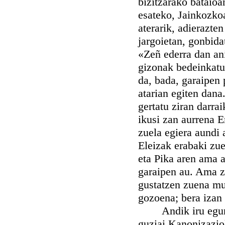
bizitzarako bataioa
esateko, Jainkozkoa
aterarik, adierazte
jargoietan, gonbida
«Zeñ ederra dan an
gizonak bedeinkatu
da, bada, garaipen 
atarian egiten dana
gertatu ziran darra
ikusi zan aurrena 
zuela egiera aundi 
Eleizak erabaki zue
eta Pika aren ama 
garaipen au. Ama zo
gustatzen zuena mu
gozoena; bera izan
Andik iru eguner
guziai Kanonizazi