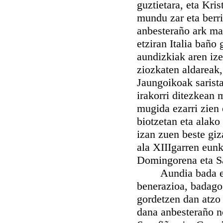
guztietara, eta Kr
mundu zar eta berri
anbesteraño ark mai
etziran Italia baño 
aundizkiak aren ize
ziozkaten aldareak
Jaungoikoak sarist
irakorri ditezkean 
mugida ezarri zien
biotzetan eta alako
izan zuen beste giz
ala XIIIgarren eunk
Domingorena eta S
Aundia bada ere t
benerazioa, badago 
gordetzen dan atzo i
dana anbesteraño n