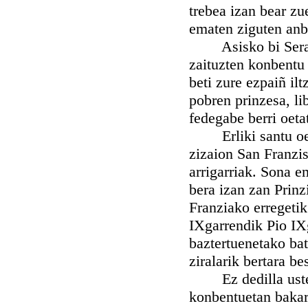
trebea izan bear zu
ematen ziguten anbe
Asisko bi Serafiñe
zaituzten konbentu
beti zure ezpaiñ il
pobren prinzesa, li
fedegabe berri oeta
Erliki santu oetat
zizaion San Franzis
arrigarriak. Sona e
bera izan zan Prinz
Franziako erregetik
IXgarrendik Pio IXg
baztertuenetako bat
ziralarik bertara b
Ez dedilla uste i
konbentuetan bakar