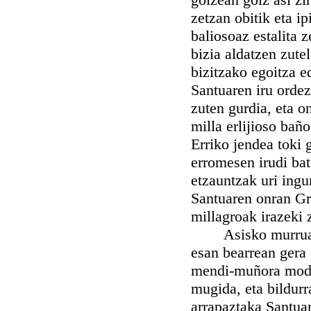
zetzan obitik eta ip
baliosoaz estalita 
bizia aldatzen zut
bizitzako egoitza e
Santuaren iru ordez
zuten gurdia, eta o
milla erlijioso bañ
Erriko jendea toki 
erromesen irudi bat
etzauntzak uri ingu
Santuaren onran Gre
millagroak irazeki 
Asisko murruak et
esan bearrean gera 
mendi-muñora modu 
mugida, eta bildurr
arrapaztaka Santua