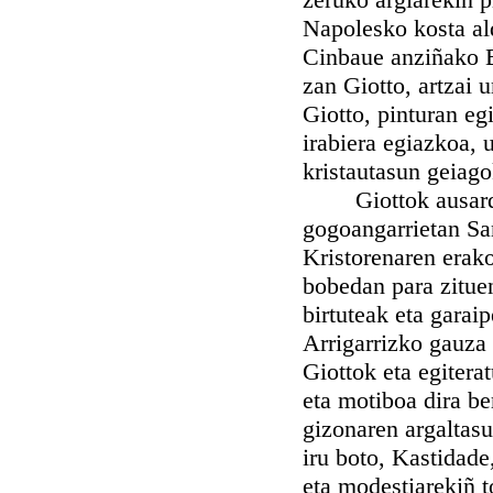
Napolesko kosta al
Cinbaue anziñako B
zan Giotto, artzai 
Giotto, pinturan e
irabiera egiazkoa, 
kristautasun geiag
Giottok ausardi a
gogoangarrietan San
Kristorenaren erako
bobedan para zitue
birtuteak eta garai
Arrigarrizko gauza 
Giottok eta egitera
eta motiboa dira be
gizonaren argaltasu
iru boto, Kastidad
eta modestiarekiñ 