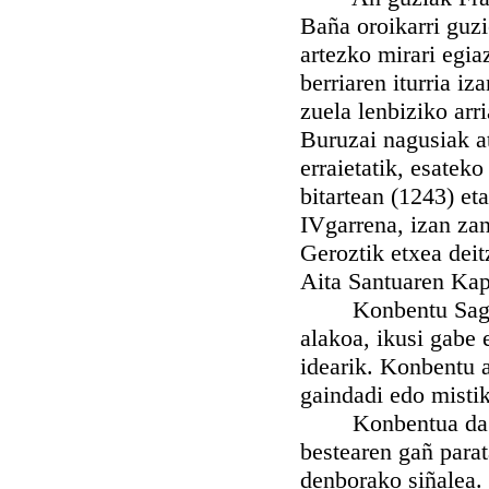
Baña oroikarri guzi
artezko mirari egia
berriaren iturria i
zuela lenbiziko arr
Buruzai nagusiak a
erraietatik, esatek
bitartean (1243) et
IVgarrena, izan zan
Geroztik etxea dei
Aita Santuaren Kapi
Konbentu Sagradua
alakoa, ikusi gabe 
idearik. Konbentu 
gaindadi edo misti
Konbentua dago me
bestearen gañ parat
denborako siñalea. 