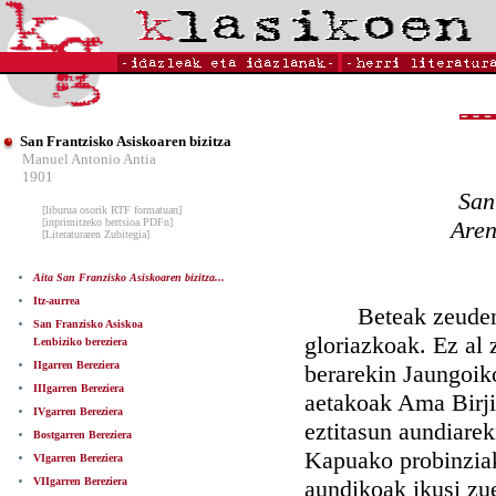
San Frantzisko Asiskoaren bizitza
Manuel Antonio Antia
1901
San
[liburua osorik RTF formatuan]
[inprimitzeko bertsioa PDFn]
Aren
[Literaturaren Zubitegia]
Aita San Franzisko Asiskoaren bizitza...
Itz-aurrea
Beteak zeuden Fra
San Franzisko Asiskoa
gloriazkoak. Ez al 
Lenbiziko bereziera
IIgarren Bereziera
berarekin Jaungoiko
IIIgarren Bereziera
aetakoak Ama Birji
IVgarren Bereziera
eztitasun aundiarek
Bostgarren Bereziera
Kapuako probinziako
VIgarren Bereziera
VIIgarren Bereziera
aundikoak ikusi zue