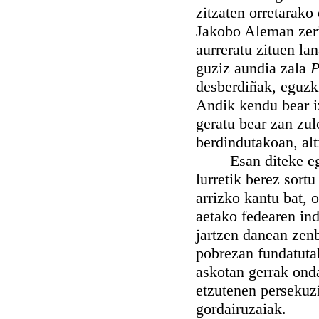
zitzaten orretarako
Jakobo Aleman zeri
aurreratu zituen la
guziz aundia zala
P
desberdiñak, eguzki
Andik kendu bear i
geratu bear zan zu
berdindutakoan, al
Esan diteke egiaz,
lurretik berez sort
arrizko kantu bat, 
aetako fedearen ind
jartzen danean zenb
pobrezan fundatutak
askotan gerrak onda
etzutenen persekuz
gordairuzaiak.