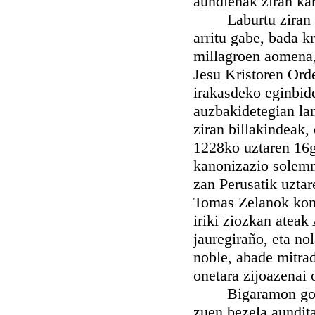
aundienak ziran ka
Laburtu ziran lanb
arritu gabe, bada k
millagroen aomena, 
Jesu Kristoren Ord
irakasdeko eginbide
auzbakidetegian lan
ziran billakindeak,
1228ko uztaren 16g
kanonizazio solemne
zan Perusatik uztar
Tomas Zelanok kont
iriki ziozkan ateak
jauregiraño, eta no
noble, abade mitrad
onetara zijoazenai 
Bigaramon goizean
zuen bezela aundit