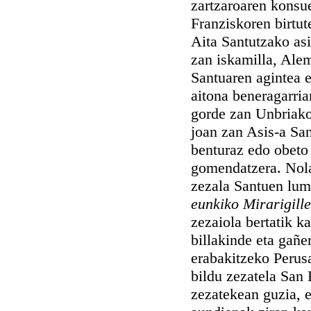
zartzaroaren konsue
Franziskoren birtut
Aita Santutzako as
zan iskamilla, Ale
Santuaren agintea 
aitona beneragarria
gorde zan Unbriako 
joan zan Asis-a Sa
benturaz edo obeto 
gomendatzera. Nola
zezala Santuen lu
eunkiko Mirarigill
zezaiola bertatik k
billakinde eta gañe
erabakitzeko Perus
bildu zezatela San 
zezatekean guzia, e