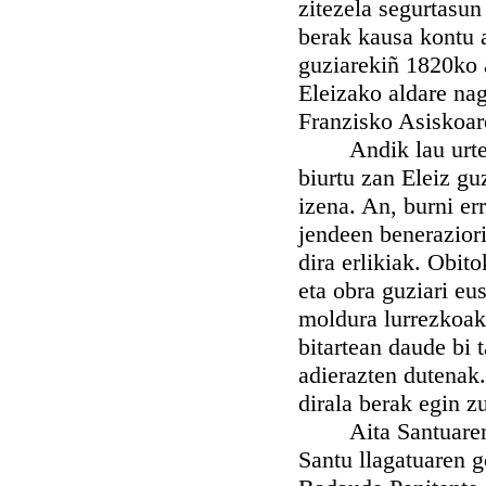
zitezela segurtasun
berak kausa kontu 
guziarekiñ 1820ko 
Eleizako aldare na
Franzisko Asiskoar
Andik lau urtera,
biurtu zan Eleiz gu
izena. An, burni er
jendeen beneraziori
dira erlikiak. Obit
eta obra guziari eu
moldura lurrezkoak 
bitartean daude bi 
adierazten dutenak.
dirala berak egin z
Aita Santuaren an
Santu llagatuaren g