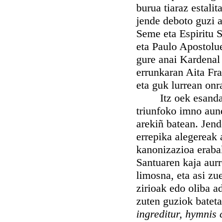
burua tiaraz estalit
jende deboto guzi a
Seme eta Espiritu S
eta Paulo Apostolu
gure anai Kardenal 
errunkaran Aita Fr
eta guk lurrean onr
Itz oek esanda, t
triunfoko imno aund
arekiñ batean. Jend
errepika alegereak 
kanonizazioa erabak
Santuaren kaja aurr
limosna, eta asi zu
zirioak edo oliba a
zuten guziok batet
ingreditur, hymnis 