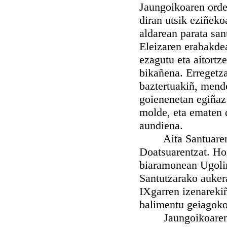
Jaungoikoaren orde
diran utsik eziñeko
aldarean parata san
Eleizaren erabakde
ezagutu eta aitortz
bikañena. Erregetz
baztertuakiñ, mend
goienenetan egiñaz 
molde, eta ematen 
aundiena.
Aita Santuaren ep
Doatsuarentzat. Ho
biaramonean Ugolin
Santutzarako auker
IXgarren izenareki
balimentu geiagoko 
Jaungoikoaren Pro