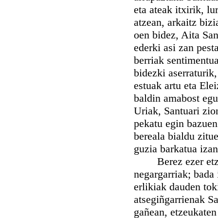
eta ateak itxirik, l
atzean, arkaitz biz
oen bidez, Aita San
ederki asi zan pest
berriak sentimentua
bidezki aserraturik
estuak artu eta Ele
baldin amabost egu
Uriak, Santuari zio
pekatu egin bazuen 
bereala bialdu zitu
guzia barkatua izan
Berez ezer etzan 
negargarriak; bada 
erlikiak dauden tok
atsegiñgarrienak Sa
gañean, etzeukaten