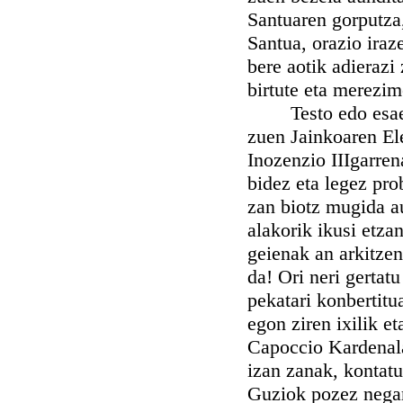
Santuaren gorputza,
Santua, orazio iraz
bere aotik adierazi
birtute eta merezi
Testo edo esaeratz
zuen Jainkoaren El
Inozenzio IIIgarren
bidez eta legez pro
zan biotz mugida a
alakorik ikusi etza
geienak an arkitzen
da! Ori neri gertat
pekatari konbertitu
egon ziren ixilik e
Capoccio Kardenala
izan zanak, kontat
Guziok pozez negar 