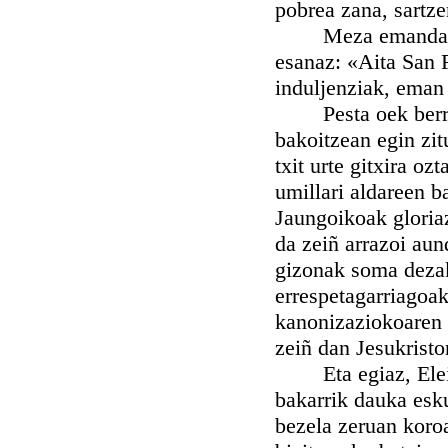
pobrea zana, sartze
Meza emandakoan A
esanaz: «Aita San F
induljenziak, eman
Pesta oek berritu
bakoitzean egin zit
txit urte gitxira o
umillari aldareen b
Jaungoikoak gloriaz
da zeiñ arrazoi au
gizonak soma dezak
errespetagarriagoak
kanonizaziokoaren 
zeiñ dan Jesukrist
Eta egiaz, Eleiza 
bakarrik dauka esk
bezela zeruan koro