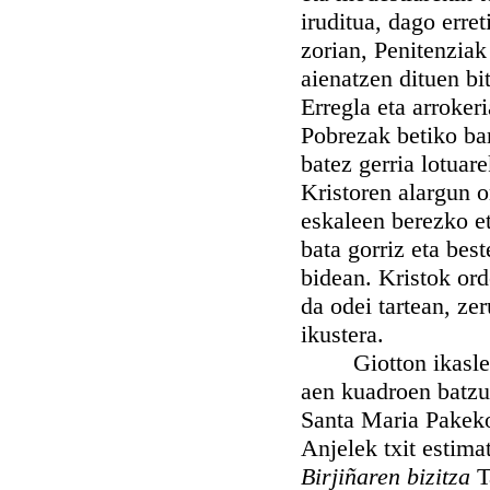
iruditua, dago erre
zorian, Penitenziak
aienatzen dituen bi
Erregla eta arrokeri
Pobrezak betiko bar
batez gerria lotuar
Kristoren alargun o
eskaleen berezko et
bata gorriz eta best
bidean. Kristok ord
da odei tartean, ze
ikustera.
Giotton ikasleak j
aen kuadroen batz
Santa Maria Pakek
Anjelek txit estima
Birjiñaren bizitza
T