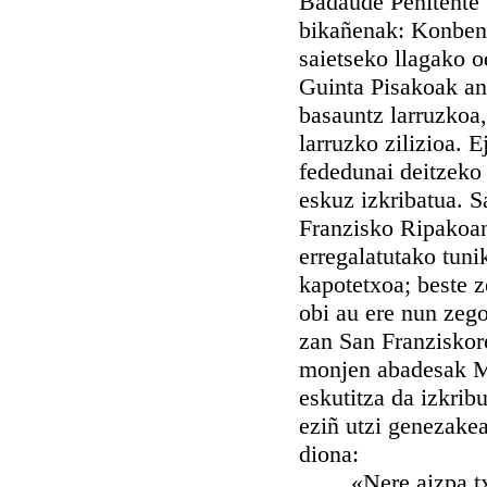
Badaude Penitente S
bikañenak: Konbent
saietseko llagako o
Guinta Pisakoak an 
basauntz larruzkoa
larruzko zilizioa. 
fededunai deitzeko
eskuz izkribatua. 
Franzisko Ripakoan
erregalatutako tun
kapotetxoa; beste z
obi au ere nun zego
zan San Franziskore
monjen abadesak Ma
eskutitza da izkribu
eziñ utzi genezake
diona:
«Nere aizpa txit 