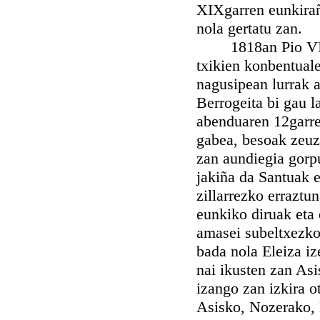
XIXgarren eunkirañ
nola gertatu zan.
1818an Pio VIIga
txikien konbentual
nagusipean lurrak a
Berrogeita bi gau l
abenduaren 12garre
gabea, besoak zeuz
zan aundiegia gorp
jakiña da Santuak e
zillarrezko erraztu
eunkiko diruak eta 
amasei subeltxezkoak
bada nola Eleiza iz
nai ikusten zan Asi
izango zan izkira o
Asisko, Nozerako, 