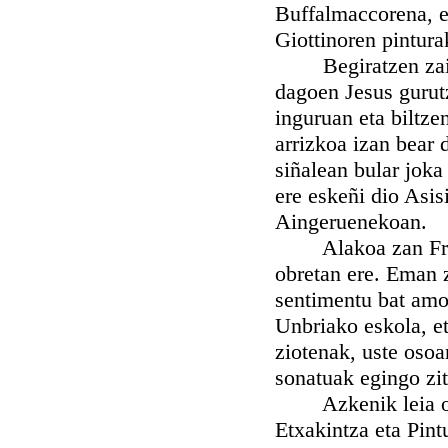
Buffalmaccorena, 
Giottinoren pintura
Begiratzen zaionea
dagoen Jesus gurutz
inguruan eta biltze
arrizkoa izan bear 
siñalean bular joka
ere eskeñi dio Asis
Aingeruenekoan.
Alakoa zan Franzis
obretan ere. Eman z
sentimentu bat amor
Unbriako eskola, et
ziotenak, uste osoa
sonatuak egingo zit
Azkenik leia onen
Etxakintza eta Pint