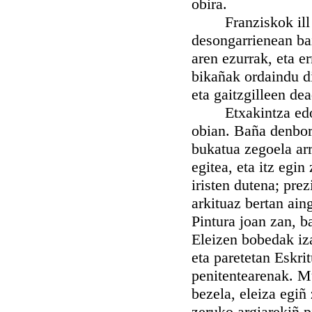
obira.
Franziskok ill zan
desongarrienean bai
aren ezurrak, eta e
bikañak ordaindu di
eta gaitzgilleen de
Etxakintza edo ar
obian. Baña denbora
bukatua zegoela arri
egitea, eta itz egin
iristen dutena; pre
arkituaz bertan ain
Pintura joan zan, b
Eleizen bobedak iza
eta paretetan Eskri
penitentearenak. M
bezela, eleiza egiñ 
zeruko argiarekiñ 