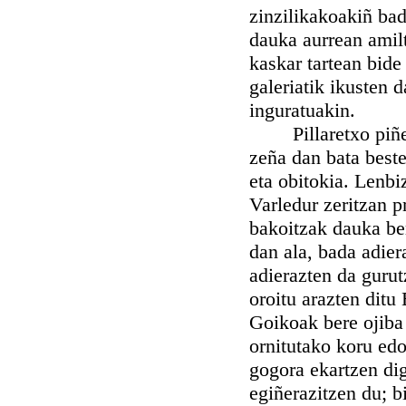
zinzilikakoakiñ bad
dauka aurrean amilt
kaskar tartean bide
galeriatik ikusten 
inguratuakin.
Pillaretxo piñez o
zeña dan bata best
eta obitokia. Lenbi
Varledur zeritzan p
bakoitzak dauka bere
dan ala, bada adier
adierazten da gurut
oroitu arazten ditu
Goikoak bere ojiba u
ornitutako koru edo
gogora ekartzen di
egiñerazitzen du; b