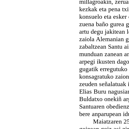
millagroakin, zerua
kezkak eta pena tx
konsuelo eta esker 
zuena baño gurea g
artu degu jakitean 
zaiola Alemanian ge
zabaltzean Santu a
munduan zanean anb
arpegi ikusten dago
gugatik erregutuko 
konsagratuko zaion
zeuden señalatuak i
Elias Buru nagusiar
Buldatxo onekiñ arg
Santuaren obedienz
bere anparupean idu
Maiatzaren 25ean 
goizean goiz asi z