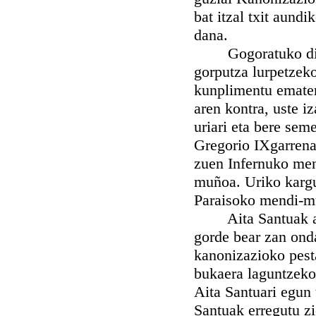
bat itzal txit aund
dana.
Gogoratuko dira g
gorputza lurpetzek
kunplimentu ematen
aren kontra, uste i
uriari eta bere sem
Gregorio IXgarrena
zuen Infernuko men
muñoa. Uriko kargu
Paraisoko mendi-mu
Aita Santuak agind
gorde bear zan ond
kanonizazioko pest
bukaera laguntzeko.
Aita Santuari egun 
Santuak erregutu zi