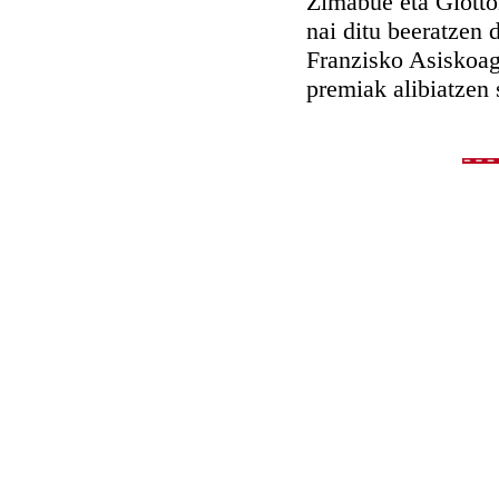
Zimabue eta Giotto
nai ditu beeratzen 
Franzisko Asiskoag
premiak alibiatzen 