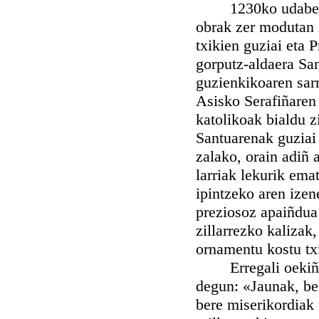
1230ko udaberrian
obrak zer modutan z
txikien guziai eta 
gorputz-aldaera San 
guzienkikoaren sar
Asisko Serafiñaren
katolikoak bialdu z
Santuarenak guziai 
zalako, orain adiñ 
larriak lekurik ema
ipintzeko aren izen
preziosoz apaiñdua
zillarrezko kalizak,
ornamentu kostu tx
Erregali oekiñ bat
degun: «Jaunak, be
bere miserikordiak 