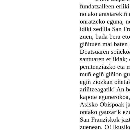
fundatzalleen erlik
nolako antsiarekiñ 
onratzeko eguna, n
idiki zedilla San F
zuen, bada bera eto
giñituen mai baten
Doatsuaren soñekoa,
santuaren erlikiak;
penitenziazko eta 
muñ egiñ giñion gur
egiñ ziozkan oñeta
ariñtzeagatik! An b
kapote egunerokoa, 
Asisko Obispoak ja
ontako gauzarik eze
San Franziskok jaz
zuenean. O! Ikusiko