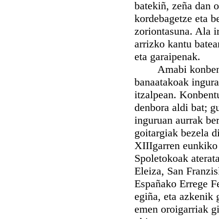
batekiñ, zeña dan o
kordebagetze eta be
zoriontasuna. Ala i
arrizko kantu batea
eta garaipenak.
Amabi konbentu g
banaatakoak ingura
itzalpean. Konbent
denbora aldi bat; g
inguruan aurrak be
goitargiak bezela d
XIIIgarren eunkiko 
Spoletokoak aterata
Eleiza, San Franzis
Españako Errege Fe
egiña, eta azkenik
emen oroigarriak gi