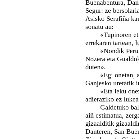
Buenabentura, Dant
Segur: ze bersolari
Asisko Serafiña kan
sonatu au:
«Tupinoren eta U
errekaren tartean, 
«Nondik Perusak a
Nozera eta Gualdok
duten».
«Egi onetan, alda
Ganjesko uretatik i
«Eta leku onezaz i
adieraziko ez lukea
Galdetuko balitz
aiñ estimatua, zerg
gizaalditik gizaald
Danteren, San Buen