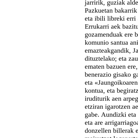
jarririk, guziak al
Pazkuetan bakarrik 
eta ibili libreki er
Errukarri aek bazi
gozamenduak ere be
komunio santua anim
emazteakgandik, Ja
dituztelako; eta za
ematen bazuen ere,
benerazio gisako ga
eta «Jaungoikoare
kontua, eta begirat
iruditurik aen arpe
etziran igarotzen 
gabe. Aundizki eta
eta are arrigarriag
donzellen billerak 