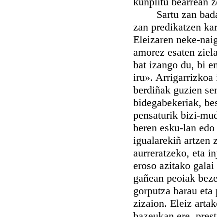
kunplitu bearrean z
Sartu zan bada As
zan predikatzen kar
Eleizaren neke-naig
amorez esaten ziela
bat izango du, bi e
iru». Arrigarrizkoa
berdiñak guzien se
bidegabekeriak, bes
pensaturik bizi-mu
beren esku-lan edo
igualarekiñ artzen 
aurreratzeko, eta i
eroso azitako galai
gañean peoiak beze
gorputza barau eta 
zizaion. Eleiz arta
bazeukan ere, prest