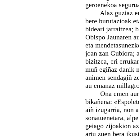
geroenekoa segurua
Alaz guziaz ere, 
bere burutazioak et
bideari jarraitzea;
Obispo Jaunaren au
eta mendetasunezko
joan zan Gubiora; a
bizitzea, eri erruka
muñ egiñaz danik n
animen sendagiñ zer
au emanaz millagro
Ona emen aurrenek
bikañena: «Espolet
aiñ izugarria, non 
sonatuenetara, alp
geiago zijoakion az
artu zuen bera ikus