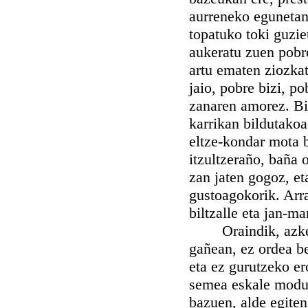
aurreneko egunetan 
topatuko toki guzie
aukeratu zuen pobrez
artu ematen ziozkat
jaio, pobre bizi, po
zanaren amorez. Bi
karrikan bildutakoa
eltze-kondar mota 
itzultzeraño, baña o
zan jaten gogoz, et
gustoagokorik. Arra
biltzalle eta jan-m
Oraindik, azkenen
gañean, ez ordea be
eta ez gurutzeko er
semea eskale modua
bazuen, alde egiten