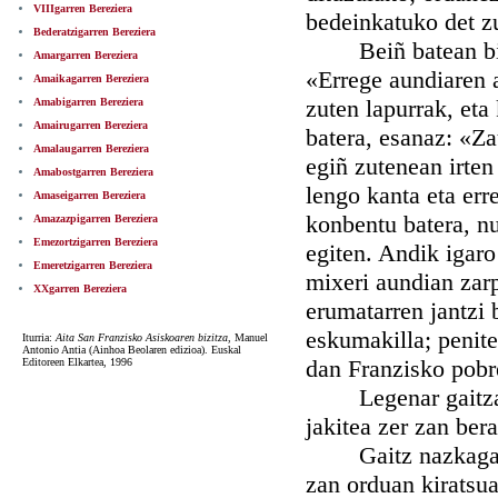
VIIIgarren Bereziera
bedeinkatuko det z
Bederatzigarren Bereziera
Beiñ batean billat
Amargarren Bereziera
«Errege aundiaren 
Amaikagarren Bereziera
zuten lapurrak, eta
Amabigarren Bereziera
Amairugarren Bereziera
batera, esanaz: «Za
Amalaugarren Bereziera
egiñ zutenean irten 
Amabostgarren Bereziera
lengo kanta eta err
Amaseigarren Bereziera
konbentu batera, n
Amazazpigarren Bereziera
Emezortzigarren Bereziera
egiten. Andik igaro
Emeretzigarren Bereziera
mixeri aundian zarp
XXgarren Bereziera
erumatarren jantzi 
eskumakilla; penite
Iturria:
Aita San Franzisko Asiskoaren bizitza
, Manuel
Antonio Antia (Ainhoa Beolaren edizioa). Euskal
dan Franzisko pobre
Editoreen Elkartea, 1996
Legenar gaitzak g
jakitea zer zan bera
Gaitz nazkagarri,
zan orduan kiratsua