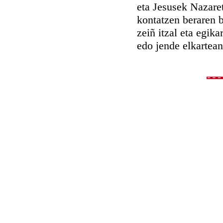
eta Jesusek Nazare
kontatzen beraren b
zeiñ itzal eta egik
edo jende elkartean