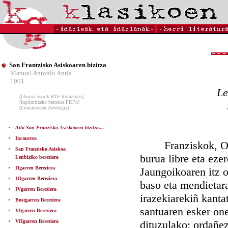
San Frantzisko Asiskoaren bizitza
Manuel Antonio Antia
1901
Le
[liburua osorik RTF formatuan]
[inprimitzeko bertsioa PDFn]
[Literaturaren Zubitegia]
Aita San Franzisko Asiskoaren bizitza...
Itz-aurrea
Franziskok, Obisp
San Franzisko Asiskoa
burua libre eta ezer
Lenbiziko bereziera
IIgarren Bereziera
Jaungoikoaren itz 
IIIgarren Bereziera
baso eta mendietar
IVgarren Bereziera
irazekiarekiñ kant
Bostgarren Bereziera
santuaren esker on
VIgarren Bereziera
VIIgarren Bereziera
dituzulako; ordañez