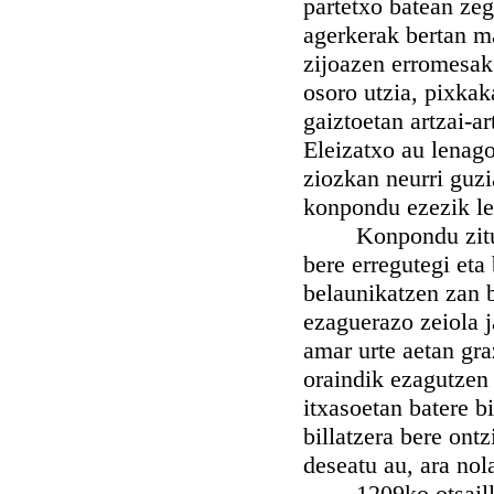
partetxo batean ze
agerkerak bertan ma
zijoazen erromesak
osoro utzia, pixkak
gaiztoetan artzai-a
Eleizatxo au lenag
ziozkan neurri guzi
konpondu ezezik le
Konpondu zituen i
bere erregutegi eta
belaunikatzen zan 
ezaguerazo zeiola j
amar urte aetan gra
oraindik ezagutzen 
itxasoetan batere b
billatzera bere ont
deseatu au, ara nol
1209ko otsaillare