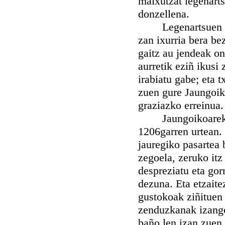
maixutzat legenart
donzellena.
Legenartsuen edo
zan ixurria bera be
gaitz au jendeak o
aurretik eziñ ikusi
irabiatu gabe; eta 
zuen gure Jaungoiko
graziazko erreinua.
Jaungoikoarekiñ i
1206garren urtean. 
jauregiko pasartea 
zegoela, zeruko itz
despreziatu eta gor
dezuna. Eta etzaite
gustokoak ziñituen
zenduzkanak izango
baño len izan zuen