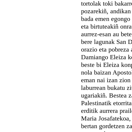
tortolak toki baka
pozarekiñ, andikan 
bada emen egongo d
eta birtuteakiñ onr
aurrez-esan au bete
bere lagunak San Da
orazio eta pobreza
Damiango Eleiza ko
beste bi Eleiza kon
nola baizan Aposto
eman nai izan zion 
laburrean bukatu zi
ugariakiñ. Bestea z
Palestinatik etorri
erditik aurrera prai
Maria Josafatekoa, 
bertan gordetzen z