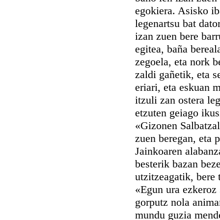
egokiera. Asisko ib
legenartsu bat dato
izan zuen bere barr
egitea, baña bereal
zegoela, eta nork b
zaldi gañetik, eta 
eriari, eta eskuan 
itzuli zan ostera l
etzuten geiago ikus
«Gizonen Salbatzal
zuen beregan, eta p
Jainkoaren alabanz
besterik bazan beze
utzitzeagatik, bere
«Egun ura ezkeroz 
gorputz nola anima
mundu guzia mender