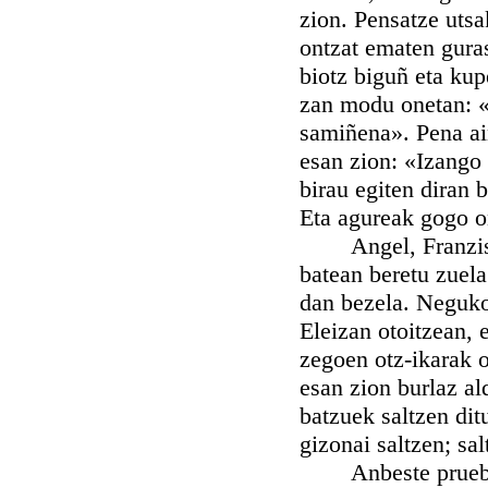
zion. Pensatze utsa
ontzat ematen gura
biotz biguñ eta ku
zan modu onetan: «
samiñena». Pena ai
esan zion: «Izango 
birau egiten diran 
Eta agureak gogo o
Angel, Franziskor
batean beretu zuela
dan bezela. Neguko
Eleizan otoitzean, 
zegoen otz-ikarak o
esan zion burlaz a
batzuek saltzen dit
gizonai saltzen; sa
Anbeste pruebaren