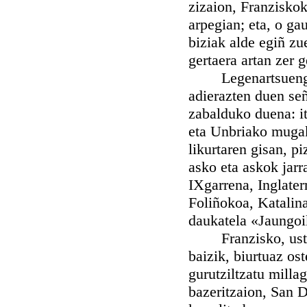
zizaion, Franziskok
arpegian; eta, o ga
biziak alde egiñ zu
gertaera artan zer 
Legenartsuenganak
adierazten duen señ
zabalduko duena: i
eta Unbriako mugak
likurtaren gisan, 
asko eta askok jarr
IXgarrena, Inglater
Foliñokoa, Katalina
daukatela «Jaungoi
Franzisko, uste d
baizik, biurtuaz os
gurutziltzatu milla
bazeritzaion, San 