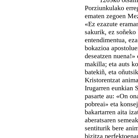
Porziunkulako erre
ematen zegoen Meza.
«Ez ezazute eraman 
sakurik, ez soñeko 
entendimentua, ezag
bokazioa apostoluen
deseatzen nuena!» d
makilla; eta auts ko
batekiñ, eta oñutsi
Kristorentzat anima
Irugarren eunkian S
pasarte au: «On on
pobreai» eta konseju
bakartarren aita iz
aberatsaren semeak,
sentiturik bere ani
bizitza perfektoena