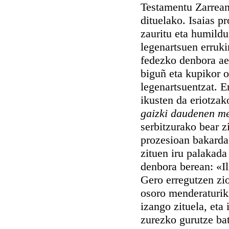
Testamentu Zarrean
dituelako. Isaias p
zauritu eta humildu
legenartsuen erruk
fedezko denbora ae
biguñ eta kupikor o
legenartsuentzat. E
ikusten da eriotzako
gaizki daudenen m
serbitzurako bear z
prozesioan bakarda
zituen iru palakada
denbora berean: «Il
Gero erregutzen zi
osoro menderaturik
izango zituela, et
zurezko gurutze bat