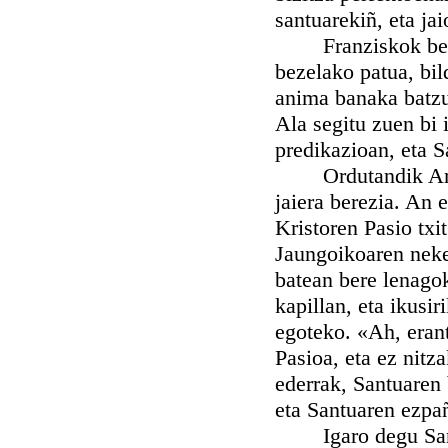
santuarekiñ, eta ja
Franziskok bere l
bezelako patua, bil
anima banaka batzue
Ala segitu zuen bi 
predikazioan, eta 
Ordutandik Ama Bi
jaiera berezia. An 
Kristoren Pasio txi
Jaungoikoaren neke
batean bere lenagok
kapillan, eta ikusi
egoteko. «Ah, erant
Pasioa, eta ez nitz
ederrak, Santuaren 
eta Santuaren ezpa
Igaro degu San Fr