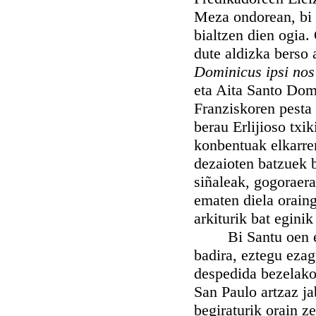
Meza ondorean, bi 
bialtzen dien ogia
dute aldizka berso
Dominicus ipsi no
eta Aita Santo Dom
Franziskoren pesta
berau Erlijioso tx
konbentuak elkarre
dezaioten batzuek 
siñaleak, gogoraera
ematen diela oraing
arkiturik bat eginik
Bi Santu oen elkar
badira, eztegu eza
despedida bezelako
San Paulo artzaz ja
begiraturik orain z