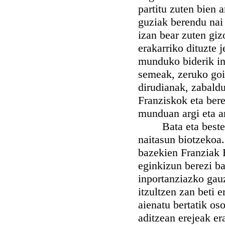
partitu zuten bien 
guziak berendu nai 
izan bear zuten giz
erakarriko dituzte 
munduko biderik in
semeak, zeruko goi
dirudianak, zabald
Franziskok eta bere
munduan argi eta a
Bata eta bestea Fr
naitasun biotzekoa
bazekien Franziak 
eginkizun berezi ba
inportanziazko gau
itzultzen zan beti
aienatu bertatik os
aditzean erejeak er