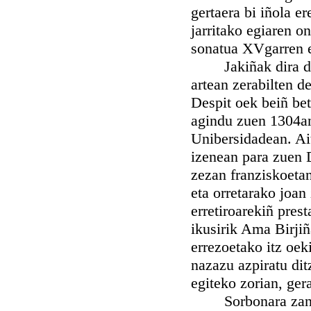
gertaera bi iñola e
jarritako egiaren 
sonatua XVgarren e
Jakiñak dira denb
artean zerabilten 
Despit oek beiñ be
agindu zuen 1304an 
Unibersidadean. Ai
izenean para zuen 
zezan franziskoetan
eta orretarako joan
erretiroarekiñ pres
ikusirik Ama Birjiñ
errezoetako itz oeki
nazazu azpiratu dit
egiteko zorian, ger
Sorbonara zanean,