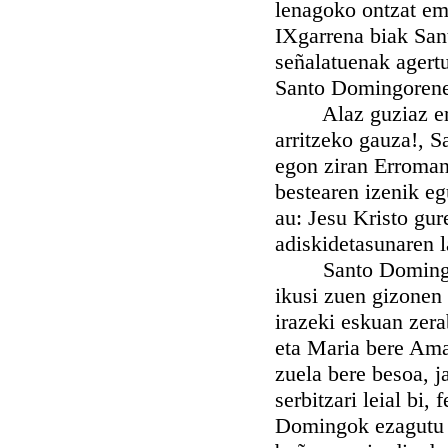
lenagoko ontzat em
IXgarrena biak San
señalatuenak agert
Santo Domingorene
Alaz guziaz ere, 
arritzeko gauza!, 
egon ziran Erroman
bestearen izenik eg
au: Jesu Kristo gur
adiskidetasunaren l
Santo Domingok, 
ikusi zuen gizonen 
irazeki eskuan zera
eta Maria bere Ama 
zuela bere besoa, j
serbitzari leial bi,
Domingok ezagutu z