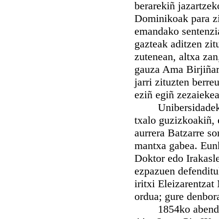
berarekiñ jazartze
Dominikoak para zi
emandako sentenzia
gazteak aditzen zitu
zutenean, altxa zan
gauza Ama Birjiñar
jarri zituzten berr
eziñ egiñ zezaieke
Unibersidadeko ir
txalo guzizkoakiñ, 
aurrera Batzarre so
mantxa gabea. Eunk
Doktor edo Irakasl
ezpazuen defenditu
iritxi Eleizarentza
ordua; gure denbora
1854ko abenduare