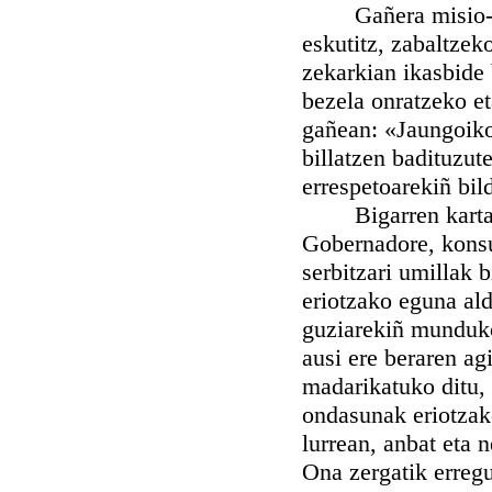
Gañera misio-buru
eskutitz, zabaltze
zekarkian ikasbide
bezela onratzeko et
gañean: «Jaungoiko
billatzen badituzut
errespetoarekiñ bil
Bigarren kartak z
Gobernadore, konsul
serbitzari umillak 
eriotzako eguna ald
guziarekiñ munduko 
ausi ere beraren ag
madarikatuko ditu, 
ondasunak eriotzak
lurrean, anbat eta
Ona zergatik erregu