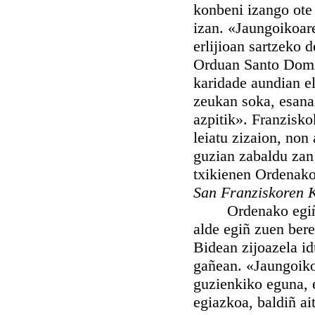
konbeni izango ote
izan. «Jaungoikoar
erlijioan sartzeko 
Orduan Santo Domin
karidade aundian el
zeukan soka, esana
azpitik». Franzisk
leiatu zizaion, non
guzian zabaldu zan 
txikienen Ordenakoa
San Franziskoren 
Ordenako egiñkizu
alde egiñ zuen bere
Bidean zijoazela id
gañean. «Jaungoikoa
guzienkiko eguna, e
egiazkoa, baldiñ ait