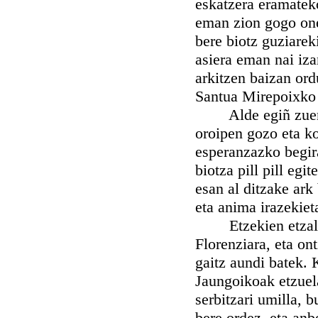
eskatzera eramatek
eman zion gogo one
bere biotz guziarek
asiera eman nai iz
arkitzen baizan ord
Santua Mirepoixko
Alde egiñ zuen E
oroipen gozo eta ko
esperanzazko begir
biotza pill pill eg
esan al ditzake ark
eta anima irazekiet
Etzekien etzala be
Florenziara, eta o
gaitz aundi batek.
Jaungoikoak etzuela
serbitzari umilla, 
bere ordez, eta anb