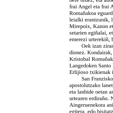
frai Angel eta frai 
Romañakoa eguardi 
leialki erantzunik,
Mirepoix, Kanon et
setarien egiñalai, e
emerezi urterekiñ, 
Oek izan ziran Or
dionez. Kondairak,
Kristobal Romañako
Langedoken Santo D
Erlijioso txikienak 
San Franzisko, gai
apostolutzako lanet
eta lanbide oetan 
urtearen erdiraño. 
Aingeruenekora anim
egitera, edo bisita