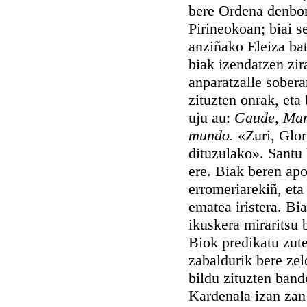
bere Ordena denbor
Pirineokoan; biai s
anziñako Eleiza ba
biak izendatzen zir
anparatzalle sobera
zituzten onrak, eta 
uju au:
Gaude, Maria
mundo.
«Zuri, Glor
dituzulako». Santu 
ere. Biak beren ap
erromeriarekiñ, eta
ematea iristera. Bi
ikuskera miraritsu 
Biok predikatu zute
zabaldurik bere zel
bildu zituzten band
Kardenala izan zan