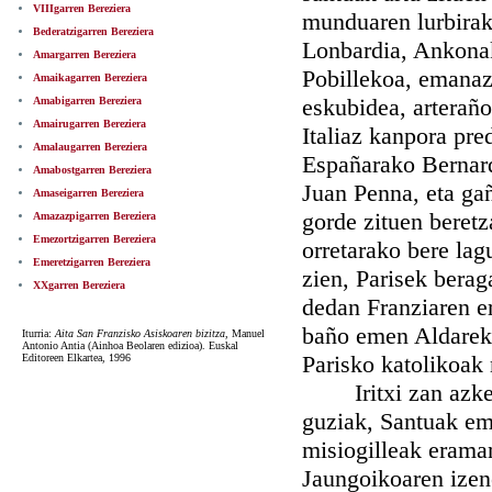
VIIIgarren Bereziera
munduaren lurbirak 
Bederatzigarren Bereziera
Lonbardia, Ankonak
Amargarren Bereziera
Pobillekoa, emanaz 
Amaikagarren Bereziera
eskubidea, arterañ
Amabigarren Bereziera
Amairugarren Bereziera
Italiaz kanpora pre
Amalaugarren Bereziera
Españarako Bernard
Amabostgarren Bereziera
Juan Penna, eta gañ
Amaseigarren Bereziera
gorde zituen beretz
Amazazpigarren Bereziera
Emezortzigarren Bereziera
orretarako bere lag
Emeretzigarren Bereziera
zien, Parisek berag
XXgarren Bereziera
dedan Franziaren e
baño emen Aldareko
Iturria:
Aita San Franzisko Asiskoaren bizitza
, Manuel
Antonio Antia (Ainhoa Beolaren edizioa). Euskal
Parisko katolikoak 
Editoreen Elkartea, 1996
Iritxi zan azkenik
guziak, Santuak em
misiogilleak erama
Jaungoikoaren izene