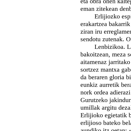
eta obra onen kalte
eman zitekean den
Erlijiozko espirit
erakartzea bakarrik
ziran iru erreglam
sendotu zutenak. 
Lenbizikoa. Laru
bakoitzean, meza s
aitamenaz jarritak
sortzez mantxa gabe
da beraren gloria bi
eunkiz aurretik ber
nork ordea adierazi
Gurutzeko jakinduri
umillak argitu deza
Erlijioko egietatik 
erlijioso bateko be
aundiko itz oetan: