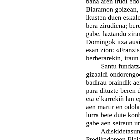
baña aren irudi edo
Biaramon goizean, E
ikusten duen eskale
bera zirudiena; ber
gabe, laztandu zira
Domingok itza ausir
esan zion: «Franzi
berberarekin, iraun
Santu fundatzalle 
gizaaldi ondorengo
badirau oraindik a
para dituzte beren 
eta elkarrekiñ lan 
aen martirien odola
lurra bete dute kon
gabe aen seireun ur
Adiskidetasun au 
Predikadoreen Elei