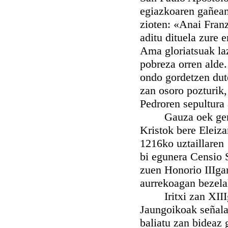
egiazkoaren gañean,
zioten: «Anai Franz
aditu dituela zure 
Ama gloriatsuak la
pobreza orren alde.
ondo gordetzen dute
zan osoro pozturik,
Pedroren sepultura 
Gauza oek gertatz
Kristok bere Eleiza
1216ko uztaillaren 
bi egunera Censio S
zuen Honorio IIIgar
aurrekoagan bezela
Iritxi zan XIIIgar
Jaungoikoak señala
baliatu zan bideaz 