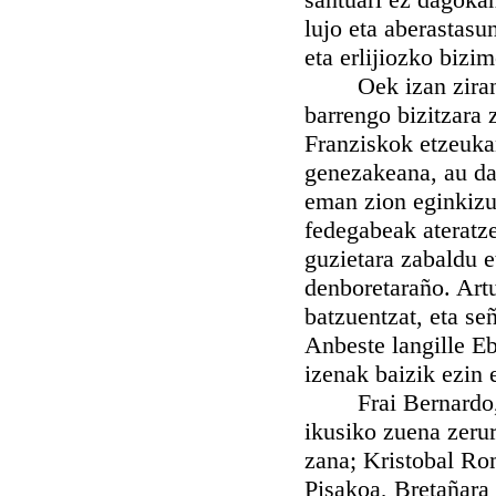
lujo eta aberastasun
eta erlijiozko biz
Oek izan ziran Es
barrengo bizitzara 
Franziskok etzeuka
genezakeana, au da
eman zion eginkizun
fedegabeak ateratze
guzietara zabaldu 
denboretaraño. Artu 
batzuentzat, eta señ
Anbeste langille Eb
izenak baizik ezin
Frai Bernardo, Ma
ikusiko zuena zerura
zana; Kristobal Ro
Pisakoa, Bretañara 