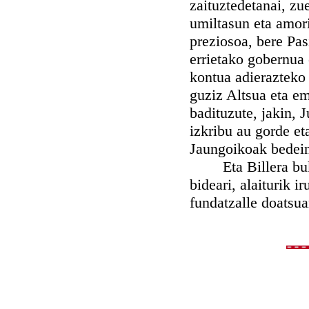
zaituztedetanai, zu
umiltasun eta amori
preziosoa, bere Pa
errietako gobernua
kontua adierazteko
guziz Altsua eta e
badituzute, jakin,
izkribu au gorde et
Jaungoikoak bedei
Eta Billera bukat
bideari, alaiturik 
fundatzalle doatsua