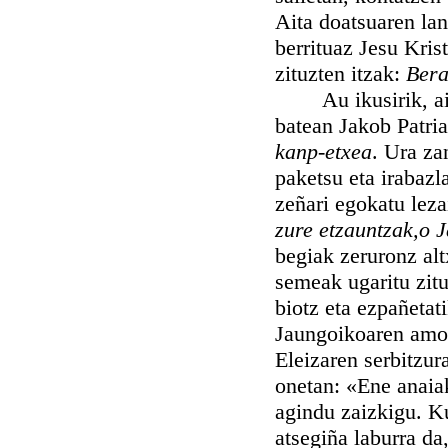
Aita doatsuaren lan
berrituaz Jesu Kris
zituzten itzak:
Bera
Au ikusirik, aito
batean Jakob Patri
kanp-etxea
. Ura za
paketsu eta irabazl
zeñari egokatu lez
zure etzauntzak,o J
begiak zeruronz alt
semeak ugaritu zitu
biotz eta ezpañetat
Jaungoikoaren amor
Eleizaren serbitzur
onetan: «Ene anaia
agindu zaizkigu. Ku
atsegiña laburra da