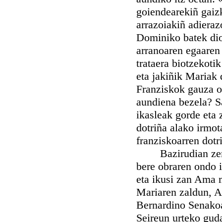
goiendearekiñ gaiz
arrazoiakiñ adieraz
Dominiko batek dion
arranoaren egaaren 
trataera biotzekoti
eta jakiñik Mariak
Franziskok gauza o
aundiena bezela? S
ikasleak gorde eta
dotriña alako irmot
franziskoarren dotr
Bazirudian zeruet
bere obraren ondo i
eta ikusi zan Ama ma
Mariaren zaldun, 
Bernardino Senako
Seireun urteko guda