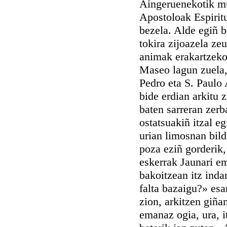
Aingeruenekotik mu
Apostoloak Espirit
bezela. Alde egiñ 
tokira zijoazela ze
animak erakartzeko
Maseo lagun zuela,
Pedro eta S. Paulo 
bide erdian arkitu z
baten sarreran zerba
ostatsuakiñ itzal eg
urian limosnan bil
poza eziñ gorderik
eskerrak Jaunari e
bakoitzean itz inda
falta bazaigu?» es
zion, arkitzen giña
emanaz ogia, ura, i