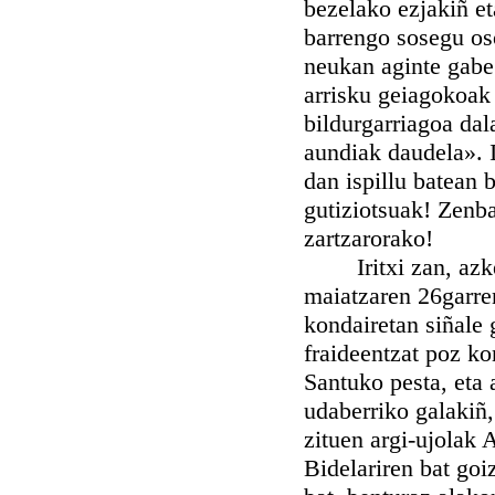
bezelako ezjakiñ et
barrengo sosegu oso
neukan aginte gabe.
arrisku geiagokoak
bildurgarriagoa dal
aundiak daudela». 
dan ispillu batean 
gutiziotsuak! Zenba
zartzarorako!
Iritxi zan, azken
maiatzaren 26garre
kondairetan siñale 
fraideentzat poz ko
Santuko pesta, eta 
udaberriko galakiñ,
zituen argi-ujolak 
Bidelariren bat goiz