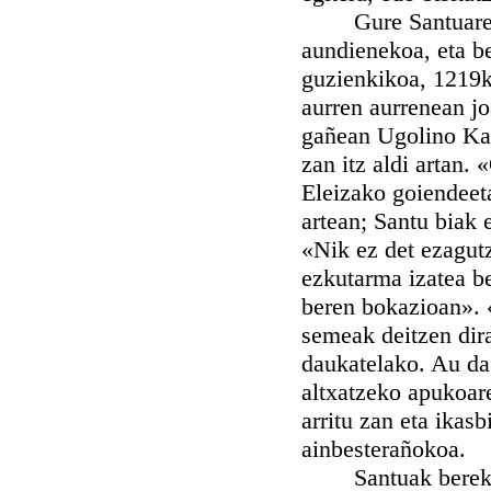
Gure Santuaren bi
aundienekoa, eta b
guzienkikoa, 1219k
aurren aurrenean jo
gañean Ugolino Kar
zan itz aldi artan. 
Eleizako goiendeet
artean; Santu biak
«Nik ez det ezagut
ezkutarma izatea be
beren bokazioan». 
semeak deitzen dira
daukatelako. Au da 
altxatzeko apukoare
arritu zan eta ikasb
ainbesterañokoa.
Santuak berekiñ la