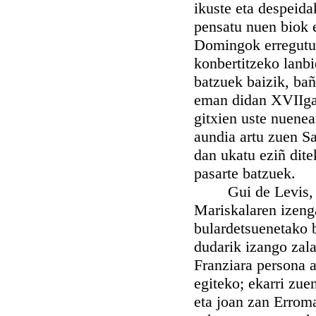
ikuste eta despeida
pensatu nuen biok e
Domingok erregutu 
konbertitzeko lanb
batzuek baizik, ba
eman didan XVIIgar
gitxien uste nuenea
aundia artu zuen S
dan ukatu eziñ dit
pasarte batzuek.
Gui de Levis, Mi
Mariskalaren izeng
bulardetsuenetako b
dudarik izango zal
Franziara persona a
egiteko; ekarri zue
eta joan zan Errom