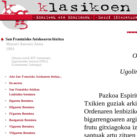
San Frantzisko Asiskoaren bizitza
Manuel Antonio Antia
1901
O
[liburua osorik RTF formatuan]
[inprimitzeko bertsioa PDFn]
[Literaturaren Zubitegia]
Ugolin
Aita San Franzisko Asiskoaren bizitza...
Itz-aurrea
San Franzisko Asiskoa
Pazkoa Espiritu S
Lenbiziko bereziera
IIgarren Bereziera
Txikien guziak ark
IIIgarren Bereziera
Ordenaren lenbiziko
IVgarren Bereziera
bigarrengoaren argi
Bostgarren Bereziera
frutu gitxiagokoa i
VIgarren Bereziera
VIIgarren Bereziera
santuak artu zituen