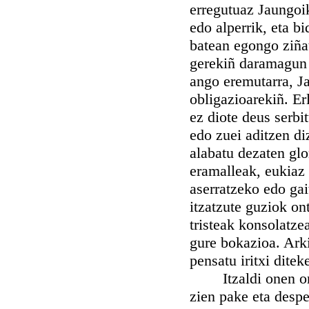
erregutuaz Jaungoik
edo alperrik, eta b
batean egongo ziñat
gerekiñ daramagun 
ango eremutarra, J
obligazioarekiñ. Er
ez diote deus serbi
edo zuei aditzen d
alabatu dezaten glo
eramalleak, eukiaz
aserratzeko edo gai
itzatzute guziok on
tristeak konsolatzea
gure bokazioa. Arki
pensatu iritxi ditek
Itzaldi onen ondo
zien pake eta despe