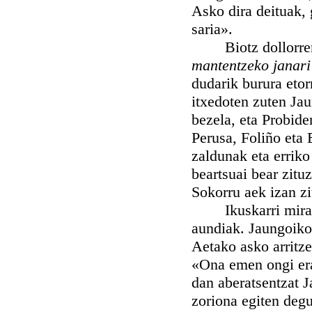
Asko dira deituak, 
saria».
Biotz dollorren 
mantentzeko janari
dudarik burura etor
itxedoten zuten Ja
bezela, eta Probiden
Perusa, Foliño eta 
zaldunak eta erriko
beartsuai bear zituz
Sokorru aek izan zi
Ikuskarri miragarr
aundiak. Jaungoikoa
Aetako asko arritze
«Ona emen ongi era
dan aberatsentzat J
zoriona egiten degu