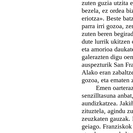
zuten guzia utzita 
bezela, ez ordea bi
eriotza». Beste bat
parra irri gozoa, ze
zuten beren begira
dute lurrik ukitzen
eta amorioa daukate
galerazten digu oen
auspezturik San Fra
Alako eran zabaltze
gozoa, eta ematen z
Emen oarterazi be
senzilltasuna anbat
aundizkatzea. Jakiñ
zituztela, agindu z
zeuzkaten gauzak. 
geiago. Franziskok 