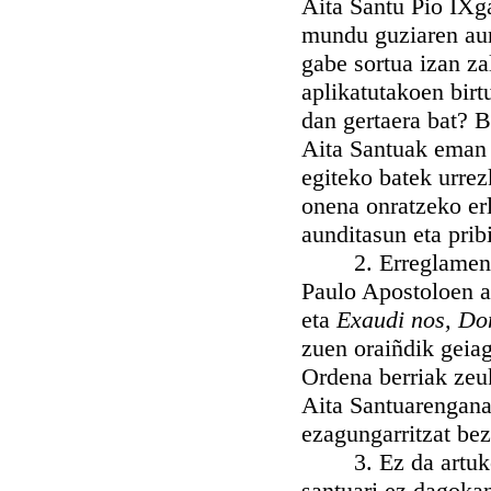
Aita Santu Pio IXga
mundu guziaren aurr
gabe sortua izan z
aplikatutakoen bir
dan gertaera bat? 
Aita Santuak eman z
egiteko batek urrezk
onena onratzeko erl
aunditasun eta pribi
2. Erreglamentuet
Paulo Apostoloen a
eta
Exaudi nos, Do
zuen oraiñdik geia
Ordena berriak zeuk
Aita Santuarenganak
ezagungarritzat be
3. Ez da artuko E
santuari ez dagoka