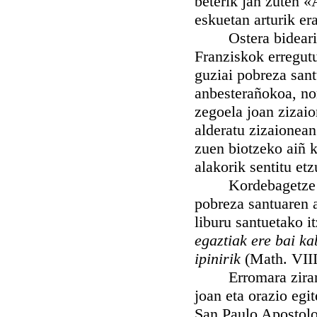
beterik jan zuten «
eskuetan arturik era
Ostera bideari ema
Franziskok erregutu
guziai pobreza sant
anbesterañokoa, non
zegoela joan zizai
alderatu zizaionean
zuen biotzeko aiñ 
alakorik sentitu etz
Kordebagetze aren
pobreza santuaren 
liburu santuetako i
egaztiak ere bai k
ipinirik
(Math. VIII
Erromara ziranean
joan eta orazio egi
San Paulo Apostoloa