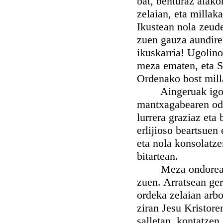
bat, benturaz alak
zelaian, eta millak
Ikustean nola zeude
zuen gauza aundiren
ikuskarria! Ugolin
meza ematen, eta S
Ordenako bost mill
Aingeruak igotzen
mantxagabearen odol
lurrera graziaz eta
erlijioso beartsuen
eta nola konsolatz
bitartean.
Meza ondorean Kar
zuen. Arratsean ger
ordeka zelaian arbo
ziran Jesu Kristore
salletan, kontatzen