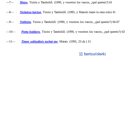
—7—
Menu
, Txistu y Tamboliñ. (1990, y vosotros los vascos, ¿qué quereis?) 61
—8—
Neskatxa kariua
, Txistu y Tamboliñ. (1985, y Manolo hazte la cena solo) 41
—9—
Noblezia
, Txistu y Tamboliñ. (1990, y vosotros los vascos, ¿qué quereis?) 66-67
—10—
Poeta haiduru
, Txistu y Tamboliñ. (1990, y vosotros los vascos, ¿qué quereis?) 63
—11—
Timor solitudinis turbat me
, Maiatz. (1995, 23.zk.) 15
11 bertso/olerki