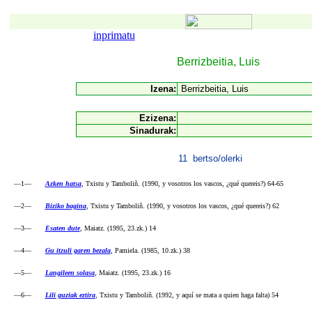
inprimatu
Berrizbeitia, Luis
Izena:
Berrizbeitia, Luis
Ezizena:
Sinadurak:
11 bertso/olerki
—1—
Azken hatsa
, Txistu y Tamboliñ. (1990, y vosotros los vascos, ¿qué quereis?) 64-65
—2—
Biziko bagina
, Txistu y Tamboliñ. (1990, y vosotros los vascos, ¿qué quereis?) 62
—3—
Esaten dute
, Maiatz. (1995, 23.zk.) 14
—4—
Gu itzuli garen bezala
, Pamiela. (1985, 10.zk.) 38
—5—
Langileen solasa
, Maiatz. (1995, 23.zk.) 16
—6—
Lili guziak eztira
, Txistu y Tamboliñ. (1992, y aquí se mata a quien haga falta) 54