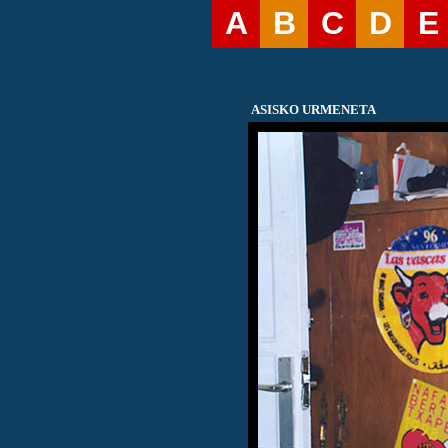
A
B
C
D
E
ASISKO URMENETA