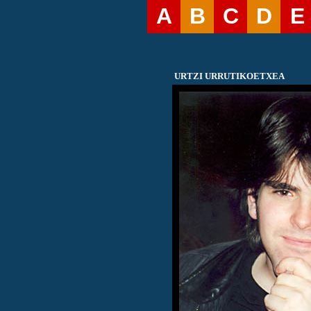
A
B
C
D
E
URTZI URRUTIKOETXEA