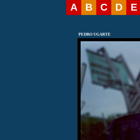
A
B
C
D
E
PEDRO UGARTE