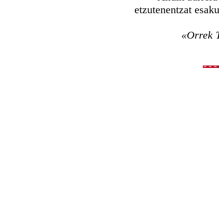
etzutenentzat esaku
«Orrek Txoriak