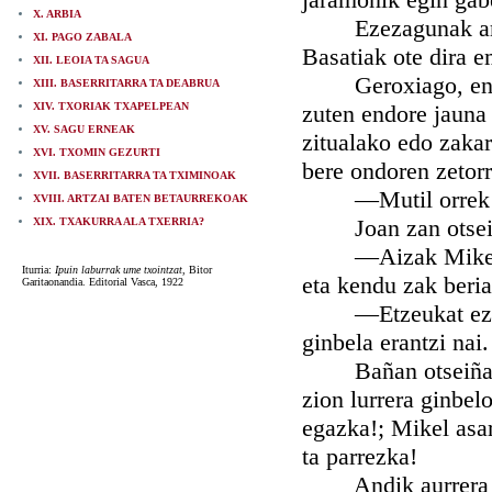
X. ARBIA
Ezezagunak arritu
XI. PAGO ZABALA
Basatiak ote dira 
XII. LEOIA TA SAGUA
Geroxiago, endore
XIII. BASERRITARRA TA DEABRUA
XIV. TXORIAK TXAPELPEAN
zuten endore jauna 
XV. SAGU ERNEAK
zitualako edo zakar
XVI. TXOMIN GEZURTI
bere ondoren zetorr
XVII. BASERRITARRA TA TXIMINOAK
—Mutil orrek ginb
XVIII. ARTZAI BATEN BETAURREKOAK
Joan zan otseiña 
XIX. TXAKURRA ALA TXERRIA?
—Aizak Mikel: End
Iturria:
Ipuin laburrak ume txointzat
, Bitor
eta kendu zak beria
Garitaonandia. Editorial Vasca, 1922
—Etzeukat ezer, m
ginbela erantzi nai.
Bañan otseiñak etz
zion lurrera ginbel
egazka!; Mikel asar
ta parrezka!
Andik aurrera «Mi