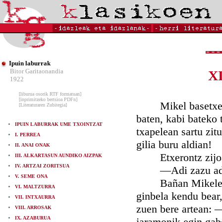
Ipuin laburrak
Bitor Garitaonandia
X
1922
[liburua osorik RTF formatuan]
[inprimitzeko bertsioa PDFn]
Mikel basetxe ede
[Literaturaren Zubitegia]
baten, kabi bateko 
IPUIN LABURRAK UME TXOINTZAT
txapelean sartu zitu
I. PERREA
gilia buru aldian!
II. ANAI ONAK
Etxerontz zijoala
III. ALKARTASUN AUNDIKO AIZPAK
IV. ARTZAI ZORITSUA
—Adi zazu adizk
V. SEME ONA
Bañan Mikelek txo
VI. MALTZURRA
ginbela kendu bear, 
VII. INTXAURRA
zuen bere artean: 
VIII. ARROSAK
IX. AZABURUA
jaramonik egin gabe