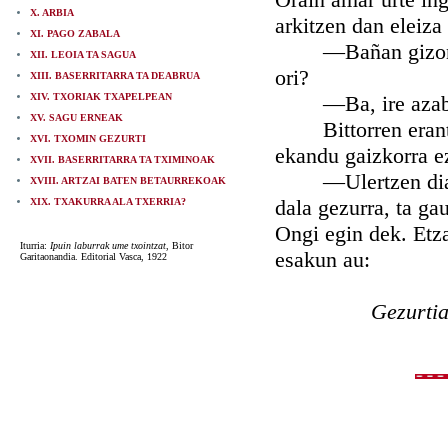
X. ARBIA
arkitzen dan eleiza
XI. PAGO ZABALA
—Bañan gizona —ja
XII. LEOIA TA SAGUA
ori?
XIII. BASERRITARRA TA DEABRUA
XIV. TXORIAK TXAPELPEAN
—Ba, ire azabur
XV. SAGU ERNEAK
Bittorren erantzue
XVI. TXOMIN GEZURTI
ekandu gaizkorra ez
XVII. BASERRITARRA TA TXIMINOAK
—Ulertzen diat ir
XVIII. ARTZAI BATEN BETAURREKOAK
dala gezurra, ta gau
XIX. TXAKURRA ALA TXERRIA?
Ongi egin dek. Etza
Iturria:
Ipuin laburrak ume txointzat
, Bitor
esakun au:
Garitaonandia. Editorial Vasca, 1922
Gezurtiari ge