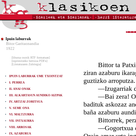
Ipuin laburrak
Bitor Garitaonandia
1922
[liburua osorik RTF formatuan]
[inprimitzeko bertsioa PDFn]
Bittor ta Patxi la
[Literaturaren Zubitegia]
ziran azaburu ikara
IPUIN LABURRAK UME TXOINTZAT
guztizko arroputza.
I. PERREA
—Izugarriak ditut
II. ANAI ONAK
—Bai zera! Ori e
III. ALKARTASUN AUNDIKO AIZPAK
IV. ARTZAI ZORITSUA
badituk askozaz and
V. SEME ONA
baña azaburu aundi
VI. MALTZURRA
Bittorrek, perzkil
VII. INTXAURRA
—Gogortxua dek or
VIII. ARROSAK
IX. AZABURUA
Orain amar urte in