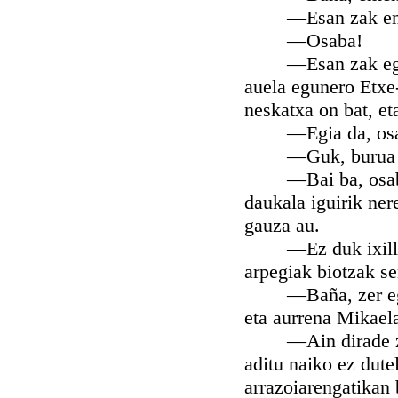
—Esan zak emen e
—Osaba!
—Esan zak egia, A
auela egunero Etxe-
neskatxa on bat, e
—Egia da, osaba,
—Guk, burua zurit
—Bai ba, osaba, m
daukala iguirik nere
gauza au.
—Ez duk ixillik id
arpegiak biotzak se
—Baña, zer egiten 
eta aurrena Mikaela
—Ain dirade zuzen
aditu naiko ez dute
arrazoiarengatikan 