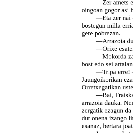
—Zer amets eta ze
oingoan gogor asi 
—Eta zer nai du b
bostegun milla erri
gere pobrezan.
—Arrazoia du ait
—Orixe esaten du
—Mokorda zar bat
bost edo sei artalan
—Tripa erre! —esa
Jaungoikorikan ezag
Orretxegatikan uste
—Bai, Fraiska, b
arrazoia dauka. Neri
zergatik ezagun da 
dut onena izango li
esanaz, bertara joat