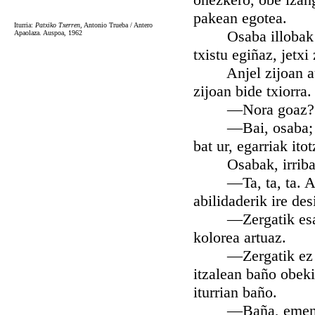
pakean egotea.
Iturria:
Patxiko Txerren
, Antonio Trueba / Antero
Osaba illobak jarr
Apaolaza. Auspoa, 1962
txistu egiñaz, jetx
Anjel zijoan aurre
zijoan bide txiorra.
—Nora goaz? Etx
—Bai, osaba; antx
bat ur, egarriak ito
Osabak, irribarre
—Ta, ta, ta. Anje
abilidaderik ire de
—Zergatik esan d
kolorea artuaz.
—Zergatik ez diat
itzalean baño obeki
iturrian baño.
—Baña, emen