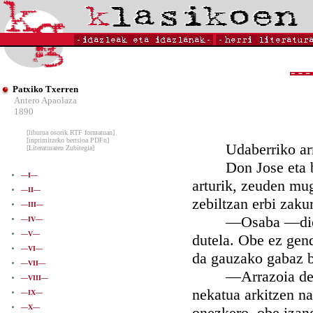
Patxiko Txerren
Antero Apaolaza
1890
[liburua osorik RTF formatuan]
[inprimitzeko bertsioa PDFn]
Udaberriko arrat
[Literaturaren Zubitegia]
Don Jose eta bere
—I—
arturik, zeuden mug
—II—
zebiltzan erbi zakur
—III—
—Osaba —dio Anje
—IV—
—V—
dutela. Obe ez gend
—VI—
da gauzako gabaz bi
—VII—
—Arrazoia dek, An
—VIII—
nekatua arkitzen na
—IX—
—X—
onezkero, obe izan