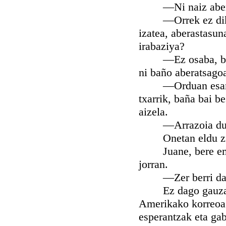
—Ni naiz aberats
—Orrek ez dik arr
izatea, aberastasuna
irabaziya?
—Ez osaba, baña, 
ni baño aberatsagoa
—Orduan esango di
txarrik, baña bai b
aizela.
—Arrazoia du, osa
Onetan eldu ziran
Juane, bere emazt
jorran.
—Zer berri da, 
Ez dago gauza ber
Amerikako korreoa e
esperantzak eta ga