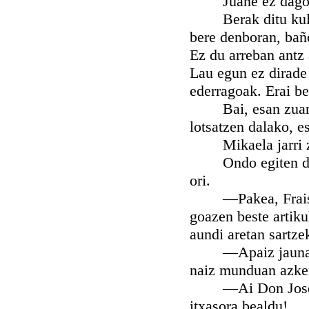
Juane ez dago orr
Berak ditu kulpak
bere denboran, baño
Ez du arreban antz
Lau egun ez dirade 
ederragoak. Erai be
Bai, esan zuan Pa
lotsatzen dalako, e
Mikaela jarri zan
Ondo egiten dik, 
ori.
—Pakea, Fraiska,
goazen beste artiku
aundi aretan sartze
—Apaiz jauna, ner
naiz munduan azke
—Ai Don Jose! —e
itxasora bealdu!