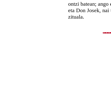
ontzi batean; ango
eta Don Josek, nai 
zituala.