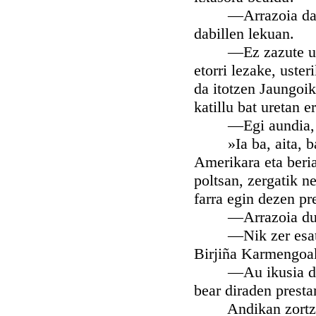
—Arrazoia dauka 
dabillen lekuan.
—Ez zazute umeke
etorri lezake, uste
da itotzen Jaungoik
katillu bat uretan er
—Egi aundia, Do
»Ia ba, aita, bald
Amerikara eta beria
poltsan, zergatik 
farra egin dezen pr
—Arrazoia duk —e
—Nik zer esatea n
Birjiña Karmengoak
—Au ikusia dago
bear diraden presta
Andikan zortzi eg