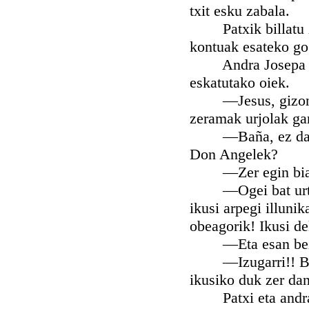
txit esku zabala.
Patxik billatu zu
kontuak esateko go
Andra Josepa —esa
eskatutako oiek.
—Jesus, gizon. Ez
zeramak urjolak gar
—Baña, ez daki ne
Don Angelek?
—Zer egin biar di
—Ogei bat urte ba
ikusi arpegi illuni
obeagorik! Ikusi de
—Eta esan beza, a
—Izugarri!! Baeki 
ikusiko duk zer da
Patxi eta andra Jo