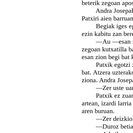
beterik zegoan apo
Andra Josepak ereg
Patxiri aien barrua
Begiak iges egin n
ezin kabitu zan bere
—Au —esan zion Pa
zegoan kutxatilla ba
esan zion begi bat 
Patxik egotzi zion
bat. Atzera uzterako
ziona. Andra Josepa
—Zer uste uan giz
Patxik ez zuan ad
artean, izardi larri
aren buruan.
—Zer deizkiok o
—Duroz betia e