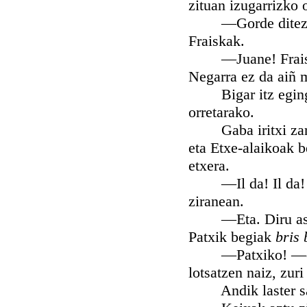
zituan izugarrizko
—Gorde diteztela
Fraiskak.
—Juane! Fraiska!
Negarra ez da aiñ 
Bigar itz egingo 
orretarako.
Gaba iritxi zan iz
eta Etxe-alaikoak b
etxera.
—Il da! Il da! —e
ziranean.
—Eta. Diru asko u
Patxik begiak
bris 
—Patxiko! —esan z
lotsatzen naiz, zur
Andik laster sart