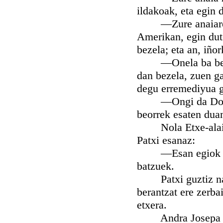
ildakoak, eta egin 
—Zure anaiaren a
Amerikan, egin dut
bezela; eta an, iñor
—Onela ba bear dio
dan bezela, zuen ga
degu erremediyua g
—Ongi da Don An
beorrek esaten duan
Nola Etxe-alain e
Patxi esanaz:
—Esan egiok gure 
batzuek.
Patxi guztiz nagi
berantzat ere zerb
etxera.
Andra Josepa zan 