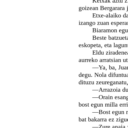
Keixak aztu ziran,
goizean Bergarara j
Etxe-alaiko danak
izango zuan espera
Biaramon egun sen
Beste batzuetan e
eskopeta, eta lagun
Eldu ziradenean E
aurreko arratsian u
—Ya, ba, Juane —a
degu. Nola difuntua
dituzu zeureganatu,
—Arrazoia du, Don
—Orain esango diz
bost egun milla erri
—Bost egun milla
bat bakarra ez zigu
—Zure anaia zan o