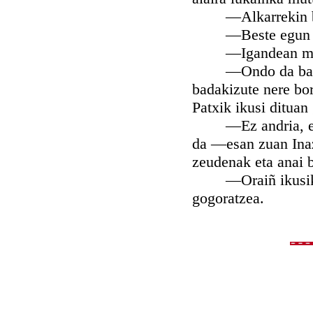
—Alkarrekin busti
—Beste egun bate
—Igandean meza o
—Ondo da ba, nere
badakizute nere bor
Patxik ikusi dituan
—Ez andria, ez, or
da —esan zuan Inaz
zeudenak eta anai b
—Oraiñ ikusiko de
gogoratzea.