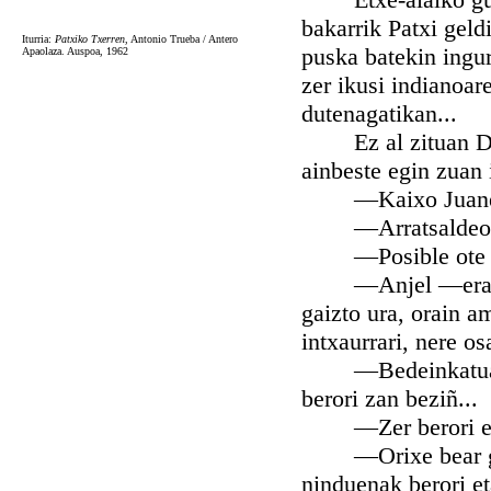
bakarrik Patxi geld
Iturria:
Patxiko Txerren
, Antonio Trueba / Antero
puska batekin ingur
Apaolaza. Auspoa, 1962
zer ikusi indianoar
dutenagatikan...
Ez al zituan D, J
ainbeste egin zuan 
—Kaixo Juane! Ol
—Arratsaldeon du
—Posible ote da 
—Anjel —erantzun
gaizto ura, orain am
intxaurrari, nere o
—Bedeinkatua iza
berori zan beziñ...
—Zer berori eta z
—Orixe bear gend
ninduenak berori et