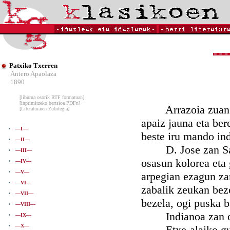
Patxiko Txerren
Antero Apaolaza
1890
[liburua osorik RTF formatuan]
[inprimitzeko bertsioa PDFn]
Arrazoia zuan Inaz
[Literaturaren Zubitegia]
apaiz jauna eta ber
—I—
beste iru mando in
—II—
D. Jose zan San B
—III—
osasun kolorea eta 
—IV—
—V—
arpegian ezagun zan
—VI—
zabalik zeukan beze
—VII—
bezela, ogi puska b
—VIII—
Indianoa zan ogei
—IX—
—X—
Etxe-alaiko guraso