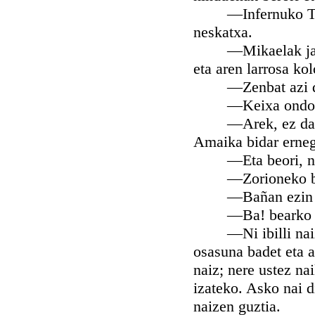
—Infernuko Txomi
neskatxa.
—Mikaelak jatxi z
eta aren larrosa ko
—Zenbat azi dan I
—Keixa ondoan 
—Arek, ez dago ze
Amaika bidar ernega
—Eta beori, nola
—Zorioneko beori!
—Bañan ezin utz
—Ba! bearko utzi
—Ni ibilli naiz on
osasuna badet eta a
naiz; nere ustez na
izateko. Asko nai d
naizen guztia.