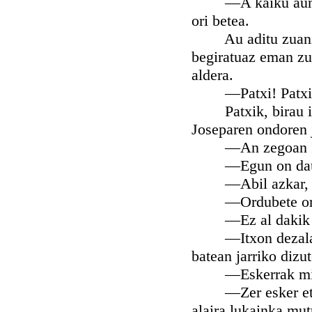
—A kaiku aundia! 
ori betea.
Au aditu zuanian 
begiratuaz eman zu
aldera.
—Patxi! Patxi! —o
Patxik, birau izug
Joseparen ondoren 
—An zegoan In
—Egun on daukal
—Abil azkar, mut
—Ordubete onetan
—Ez al dakik ora
—Itxon dezala. O
batean jarriko dizut
—Eskerrak milla,
—Zer esker eta ze
alaira lukainka mut