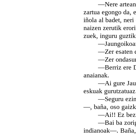
—Nere artean esan
zartua egongo da, e
iñola al badet, ner
naizen zerutik eror
zuek, inguru guztik
—Jaungoikoari esk
—Zer esaten dezu
—Zer ondasun, 
—Berriz ere D. et
anaianak.
—Ai gure Jaungoik
eskuak gurutzatuaz
—Seguru ezin esa
—, baña, oso gaizk
—Ai!! Ez beza uk
—Bai ba zorigaizt
indianoak—. Baña, n