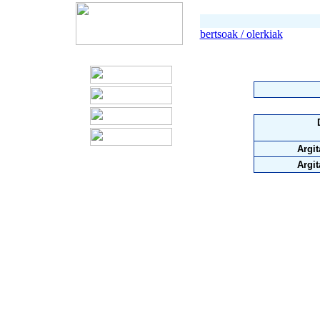
bertsoak / olerkiak
Argit
Argit