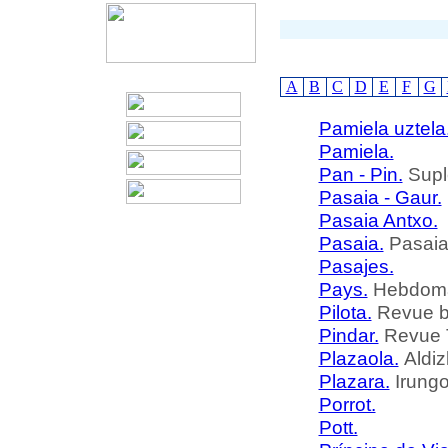
A
B
C
D
E
F
G
Pamiela uztela
Pamiela.
Pan - Pin.
Supl
Pasaia - Gaur.
Pasaia Antxo.
Pasaia.
Pasaia
Pasajes.
Pays.
Hebdomad
Pilota.
Revue b
Pindar.
Revue T
Plazaola.
Aldiz
Plazara.
Irungo
Porrot.
Pott.