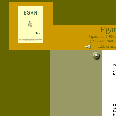
Ega
Egan, 1/2-1984 
(1984ko urtarril-
— 123. orria