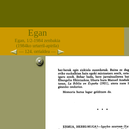
Egan
Egan, 1/2-1984 zenbakia
(1984ko urtarril-apirila)
— 124. orrialdea —