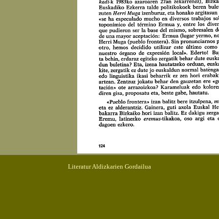
Literatur Aldizkarien Gordailua