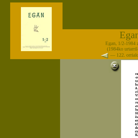
Ega
Egan, 1/2-1984 
(1984ko urtarril-
— 122. orria