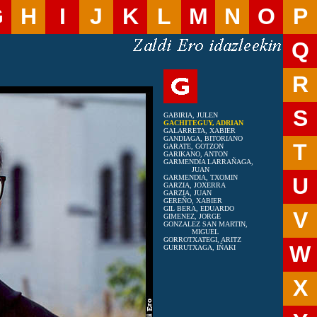
G
H
I
J
K
L
M
N
O
P
Q
R
S
GABIRIA, JULEN
GACHITEGUY, ADRIAN
GALARRETA, XABIER
GANDIAGA, BITORIANO
T
GARATE, GOTZON
GARIKANO, ANTON
GARMENDIA LARRAÑAGA,
JUAN
GARMENDIA, TXOMIN
U
GARZIA, JOXERRA
GARZIA, JUAN
GEREÑO, XABIER
GIL BERA, EDUARDO
V
GIMENEZ, JORGE
GONZALEZ SAN MARTIN,
MIGUEL
GORROTXATEGI, ARITZ
W
GURRUTXAGA, IÑAKI
X