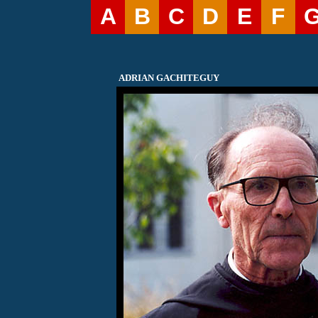
A
B
C
D
E
F
ADRIAN GACHITEGUY