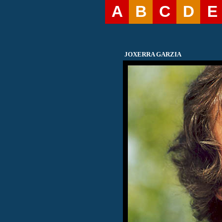
A
B
C
D
E
JOXERRA GARZIA