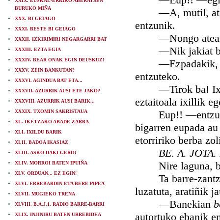
XXIX. EUSKAL-ERRIKO ABERATSEN
BURUKO MIÑA
—A, mutil, atean
XXX. BI GEIAGO
entzunik.
XXXI. BESTE BI GEIAGO
—Nongo atea
XXXII. IZKIRIMIRI NEGARGARRI BAT
—Nik jakiat b
XXXIII. EZTA EGIA
XXXIV. BEAR ONAK EGIN DEUSKUZ!
—Ezpadakik, ago i
XXXV. ZEIN BANKUTAN?
entzuteko.
XXXVI. AGINDUA BAT ETA...
—Tirok ba! Ixillik
XXXVII. AZURRIK AUSI ETE JAKO?
eztaitoala ixillik e
XXXVIII. AZURRIK AUSI BARIK...
XXXIX. TXOMIN SAKRISTAUA
Eup!! —entzun gen
XL. IKETZAKO ABADE ZARRA
bigarren eupada au 
XLI. IXILDU BARIK
etorririko berba zol
XLII. BADOA IKASIAZ
BE. A. JOTA
XLIII. ASKO DAKI GERO!
Nire laguna, berba
XLIV. MORROI BATEN IPUIÑA
XLV. ORDUAN... EZ EGIN!
Ta barre-zantzo
XLVI. ERREBARDIN ETA BERE PIPEA
luzatuta, aratiñik j
XLVII. MUGIEKO TRENA
—Banekian
b
XLVIII. B.A.J.1. RADIO BARRE-BARRI
autortuko ebanik e
XLIX. INJINIRU BATEN URREBIDEA