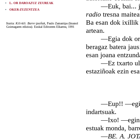
L. OR DAROAZUZ ZEUREAK
—Euk, bai... jo d
OKER-ZUZENTZEA
radio
tresna maite
Ba esan dok ixillik
Iturria:
Kili-kili. Barre ipuiñak
, Paulo Zamarripa (Imanol
Goienagaren edizioa). Euskal Editoreen Elkartea, 1991
artean.
—Egia dok ori be.
beragaz batera jaus
esan joana entzun
—Ez txarto ulertu
estaziñoak ezin esa
—Eup!! —egin dau
indartsuak.
—Ixo! —egin deuts
estuak monda, barre
—
BE. A. JO