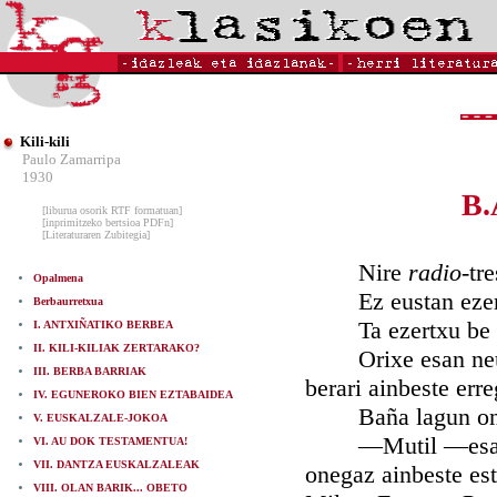
Kili-kili
Paulo Zamarripa
1930
B.
[liburua osorik RTF formatuan]
[inprimitzeko bertsioa PDFn]
[Literaturaren Zubitegia]
Nire
radio
-tr
Opalmena
Ez eustan ezert
Berbaurretxua
Ta ezertxu be ez 
I. ANTXIÑATIKO BERBEA
II. KILI-KILIAK ZERTARAKO?
Orixe esan neutsa
III. BERBA BARRIAK
berari ainbeste err
IV. EGUNEROKO BIEN EZTABAIDEA
Baña lagun onek 
V. EUSKALZALE-JOKOA
—Mutil —esan neun
VI. AU DOK TESTAMENTUA!
VII. DANTZA EUSKALZALEAK
onegaz ainbeste est
VIII. OLAN BARIK... OBETO