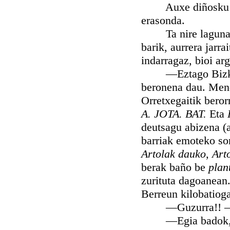
Auxe diñosku o
erasonda.
Ta nire lagunaren 
barik, aurrera jarr
indarragaz, bioi ar
—Eztago Bizkaian 
beronena dau. Mendi
Orretxegaitik beror
A. JOTA. BAT.
Eta
deutsagu abizena (a
barriak emoteko so
Artolak dauko, Art
berak baño be
plan
zurituta dagoanean.
Berreun kilobatioga
—Guzurra!! —urt
—Egia badok, ezt