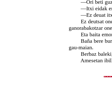
—Ori beti guzu
—Itxi eidak entz
—Ez deuat itxiko 
Ez deutsat ondo er
ganorabakotzar oner
Eta baita emon
Baña bere buruko
gau-maian.
Berbaz baleki, e
Amesetan ibilli 