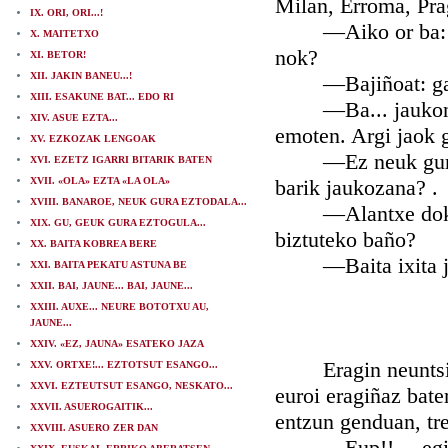
Milan, Erroma, Prag
IX. ORI, ORI...!
—Aiko or ba: orai
X. MAITETXO
nok?
XI. BETOR!
XII. JAKIN BANEU...!
—Bajiñoat: gaur
XIII. ESAKUNE BAT... EDO RI
—Ba... jaukona em
XIV. ASUE EZTA...
emoten. Argi jaok 
XV. EZKOZAK LENGOAK
—Ez neuk gura naj
XVI. EZETZ IGARRI BITARIK BATEN
XVII. «OLA» EZTA «LA OLA»
barik jaukozana? .
XVIII. BANAROE, NEUK GURA EZTODALA...
—Alantxe dok! Ba
XIX. GU, GEUK GURA EZTOGULA...
biztuteko baño?
XX. BAITA KOBREA BERE
—Baita ixita jau
XXI. BAITA PEKATU ASTUNA BE
XXII. BAI, JAUNE... BAI, JAUNE...
XXIII. AUXE... NEURE BOTOTXU AU,
JAUNE...
XXIV. «EZ, JAUNA» ESATEKO JAZA
Eragin neuntsien 
XXV. ORTXE!... EZTOTSUT ESANGO...
XXVI. EZTEUTSUT ESANGO, NESKATO...
euroi eragiñaz bate
XXVII. ASUEROGAITIK...
entzun genduan, tre
XXVIII. ASUERO ZER DAN
—Eup!! —egin 