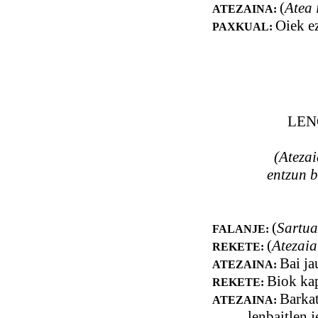
(
Atea 
ATEZAINA:
Oiek ez
PAXKUAL:
LEN
(Ateza
entzun b
(
Sartua
FALANJE:
(
Atezaia
REKETE:
Bai ja
ATEZAINA:
Biok kap
REKETE:
Barkat
ATEZAINA:
lenbaitlen j