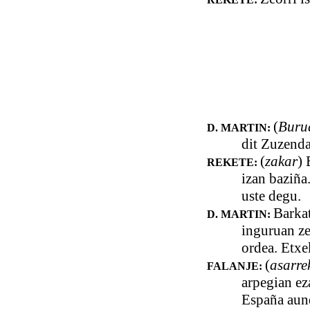
(
Buru
D. MARTIN:
dit Zuzend
(
zakar
) 
REKETE:
izan baziña
uste degu.
Barkat
D. MARTIN:
inguruan ze
ordea. Etxe
(
asarre
FALANJE:
arpegian ez
España aundi