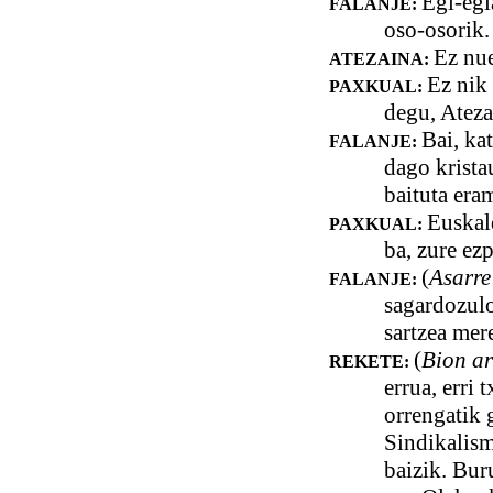
Egi-egi
FALANJE:
oso-osorik. 
Ez nue
ATEZAINA:
Ez nik 
PAXKUAL:
degu, Ateza
Bai, ka
FALANJE:
dago krista
baituta era
Euskal
PAXKUAL:
ba, zure ez
(
Asarre
FALANJE:
sagardozulo
sartzea mer
(
Bion ar
REKETE:
errua, erri
orrengatik g
Sindikalism
baizik. Buru