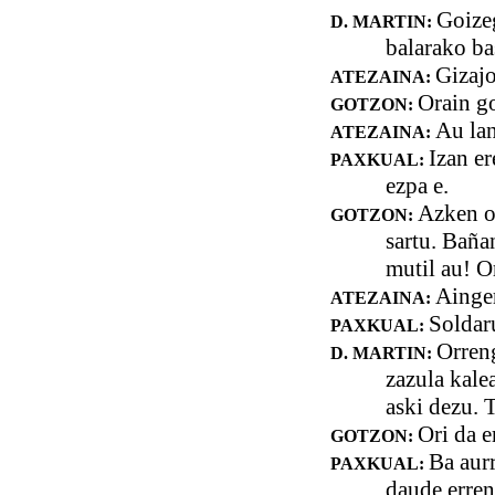
Goizeg
D. MARTIN:
balarako ba
Gizajo
ATEZAINA:
Orain go
GOTZON:
Au la
ATEZAINA:
Izan er
PAXKUAL:
ezpa e.
Azken or
GOTZON:
sartu. Baña
mutil au! O
Ainger
ATEZAINA:
Soldaru
PAXKUAL:
Orreng
D. MARTIN:
zazula kale
aski dezu. 
Ori da e
GOTZON:
Ba aur
PAXKUAL:
daude erren