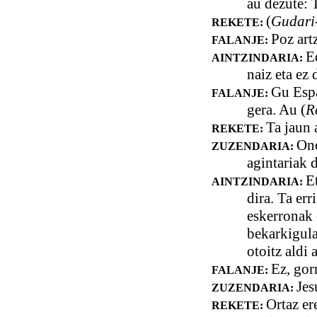
au dezute: 
(
Gudari-
REKETE:
Poz art
FALANJE:
E
AINTZINDARIA:
naiz eta ez
Gu Espa
FALANJE:
gera. Au (
R
Ta jaun 
REKETE:
Ono
ZUZENDARIA:
agintariak 
E
AINTZINDARIA:
dira. Ta er
eskerronak 
bekarkigula
otoitz aldi
Ez, gorr
FALANJE:
Jes
ZUZENDARIA:
Ortaz er
REKETE: