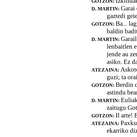
Izkillua
GOTZON:
Garai 
D. MARTIN:
gaztedi gei
Ba... la
GOTZON:
baldin badi
Garail
D. MARTIN:
lenbaitlen e
jende au ze
asiko. Ez d
Askoto
ATEZAINA:
guzi; ta or
Berdin d
GOTZON:
astindu bea
Euliak
D. MARTIN:
zaitugu Go
Il arte!
GOTZON:
Paxkua
ATEZAINA:
ekarriko di