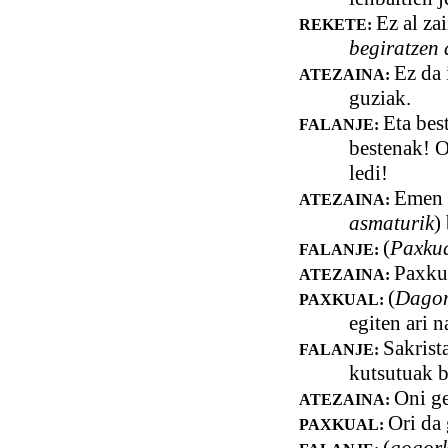
Ez al za
REKETE:
begiratzen 
Ez da 
ATEZAINA:
guziak.
Eta bes
FALANJE:
bestenak! O
ledi!
Emen e
ATEZAINA:
asmaturik
)
(
Paxkua
FALANJE:
Paxkua
ATEZAINA:
(
Dagon 
PAXKUAL:
egiten ari n
Sakrist
FALANJE:
kutsutuak b
Oni ge
ATEZAINA:
Ori da 
PAXKUAL: