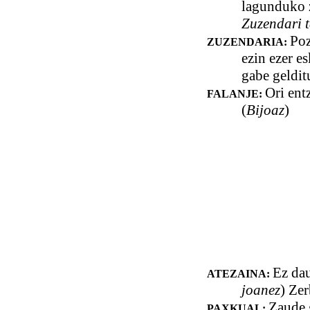
lagunduko z
Zuzendari 
Poz
ZUZENDARIA:
ezin ezer es
gabe geldit
Ori ent
FALANJE:
(
Bijoaz
)
Ez dau
ATEZAINA:
joanez
) Zer
Zaude 
PAXKUAL: