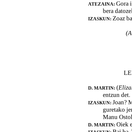
Gora i
ATEZAINA:
bera datoze
Zoaz ba
IZASKUN:
(A
LE
(
Eliza
D. MARTIN:
entzun det.
Joan? M
IZASKUN:
guretako je
Manu Ostola
Oiek e
D. MARTIN:
Bai ba. 