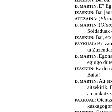
IZASKUN:
E? Egi
D. MARTIN:
Bai jau
IZASKUN:
(
Eliza
ATEZAINA:
(
Oldo
D. MARTIN:
Soldaduak e
Bai, etx
IZASKUN:
Bi iza
PAXKUAL:
ta Zuzendar
Egonal
D. MARTIN:
egingo dute
Ez deriz
IZASKUN:
Baita!
Au etx
D. MARTIN:
aitzekirik.
au arakatzea
Oientza
PAXKUAL:
kaskagogor