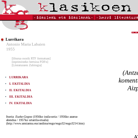
Lurrikara
Antonio Maria Labaien
1955
[liburua osorik RTF formatuan]
[inprimitzeko bertsioa PDFn]
[Literaturaren Zubitegia]
(Antz
LURRIKARA
komentu
I. EKITALDIA
Aizp
II. EKITALDIA
III. EKITALDIA
IV. EKITALDIA
Iturria:
Euzko-Gogoa
(1956ko iraila-urria / 1956ko azaroa-
abendua / 1957ko urtarrila-otsaila)
(http://www.armiarma.eus/andima/eugo/eugo32/eugo3214.htm)
A