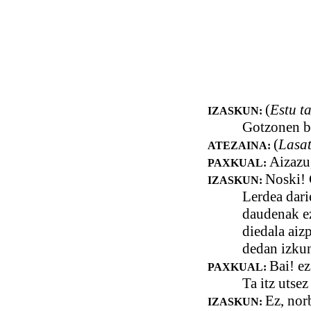
(
Estu ta
IZASKUN:
Gotzonen bi
(
Lasat
ATEZAINA:
Aizazu,
PAXKUAL:
Noski! 
IZASKUN:
Lerdea dari
daudenak ez
diedala aiz
dedan izkun
Bai! ez
PAXKUAL:
Ta itz utsez
Ez, nor
IZASKUN: