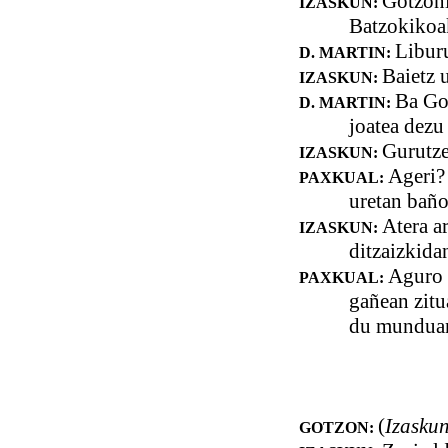
Gotzoni
IZASKUN:
Batzokikoak
Liburu
D. MARTIN:
Baietz u
IZASKUN:
Ba Got
D. MARTIN:
joatea dezu
Gurutze
IZASKUN:
Ageri?
PAXKUAL:
uretan baño
Atera a
IZASKUN:
ditzaizkida
Aguro 
PAXKUAL:
gañean zitua
du munduan b
(
Izaskun
GOTZON: