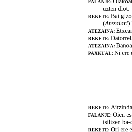
Olakoak
FALANJE:
uzten diot.
Bai gizo
REKETE:
(
Atezaiari
)
Etxean
ATEZAINA:
Datorrel
REKETE:
Banoa 
ATEZAINA:
Ni ere 
PAXKUAL:
Aitzinda
REKETE:
Oien es
FALANJE:
isiltzen ba
Ori ere 
REKETE: