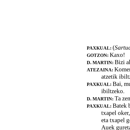
(
Sartu
PAXKUAL:
Kaxo!
GOTZON:
Bizi a
D. MARTIN:
Koment
ATEZAINA:
atzetik ibil
Bai, m
PAXKUAL:
ibiltzeko.
Ta zen
D. MARTIN:
Batek b
PAXKUAL:
txapel oker
eta txapel 
Auek gureta