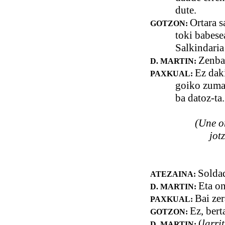
dute.
Ortara s
GOTZON:
toki babesea
Salkindaria
Zenbat
D. MARTIN:
Ez daki
PAXKUAL:
goiko zumar
ba datoz-ta.
(Une o
jot
Soldad
ATEZAINA:
Eta on
D. MARTIN:
Bai zer
PAXKUAL:
Ez, berta
GOTZON:
(
larri
D. MARTIN: