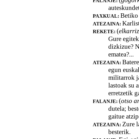
(
gogork
FALANJE:
auteskunde
Betiko 
PAXKUAL:
Karlis
ATEZAINA:
(
elkarri
REKETE:
Gure egitek
dizkizue? No
ematea?...
Batere
ATEZAINA:
egun euskal
militarrok 
lastoak su 
erretzetik g
(
otso a
FALANJE:
dutela; best
gaitue atzip
Zure l
ATEZAINA:
besterik.