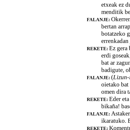
etxeak ez d
menditik be
Okerren
FALANJE:
bertan arra
botatzeko g
errenkadan 
Ez gera 
REKETE:
erdi goseak,
bat ar zagu
badigute, o
(
Lizun-
FALANJE:
oietako bat
omen dira ta
Eder eta
REKETE:
bikaña! base
Astaker
FALANJE:
ikaratuko. 
Komentua
REKETE: