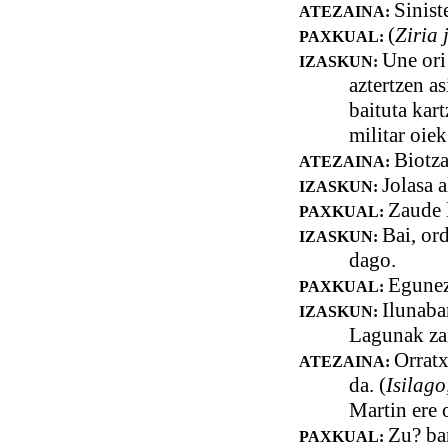
Sinist
ATEZAINA:
(
Ziria 
PAXKUAL:
Une ori
IZASKUN:
aztertzen as
baituta kar
militar oie
Biotza
ATEZAINA:
Jolasa a
IZASKUN:
Zaude 
PAXKUAL:
Bai, or
IZASKUN:
dago.
Egunez
PAXKUAL:
Ilunabar
IZASKUN:
Lagunak zai
Orratx
ATEZAINA:
da. (
Isilago
Martin ere 
Zu? ba
PAXKUAL: