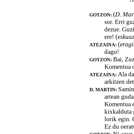
(
D. Mart
GOTZON:
sor. Erri g
dezue. Guzi
ere! (
eskuaz
(
eragi
ATEZAINA:
dago!
Bai, Zuz
GOTZON:
Komentua os
Ala da
ATEZAINA:
arkitzen det
Samind
D. MARTIN:
artean guda
Komentua er
kixkalduta 
lorik egin. 
Ez du oerat