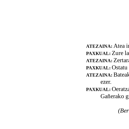
Atea i
ATEZAINA:
Zure la
PAXKUAL:
Zertar
ATEZAINA:
Ostatu 
PAXKUAL:
Bateak
ATEZAINA:
ezer.
Oeratza
PAXKUAL:
Gañerako gu
(Ber