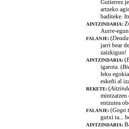
Gutierrez j
artzeko agi
baditeke. I
Z
AINTZINDARIA:
Aurre-egune
(
Deada
FALANJE:
jarri bear 
zaizkigun!
(
AINTZINDARIA:
igarota. (
Bi
leku egokia
eskeñi al iz
(
Aitzind
REKETE:
mintzatzen 
entzutea ob
(
Gogo t
FALANJE:
gutxi ta...
B
AINTZINDARIA: