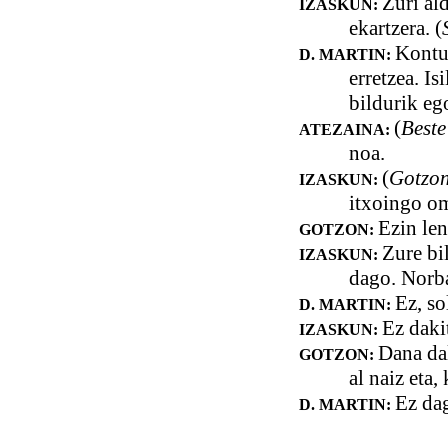
Zuri ald
IZASKUN:
ekartzera. (
Kontuz
D. MARTIN:
erretzea. I
bildurik eg
(
Beste
ATEZAINA:
noa.
(
Gotzon
IZASKUN:
itxoingo o
Ezin len
GOTZON:
Zure bil
IZASKUN:
dago. Norbai
Ez, so
D. MARTIN:
Ez daki
IZASKUN:
Dana dal
GOTZON:
al naiz eta, 
Ez dag
D. MARTIN: