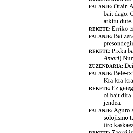
Orain A
FALANJE:
bait dago. 
arkitu dute.
Erriko e
REKETE:
Bai zer
FALANJE:
presondegir
Pixka ba
REKETE:
Amari
) Nun
Dei
ZUZENDARIA:
Bele-tx
FALANJE:
Kra-kra-kra
Ez geieg
REKETE:
oi bait dir
jendea.
Aguro a
FALANJE:
solojismo t
tiro kaskae
Zeorri is
REKETE: