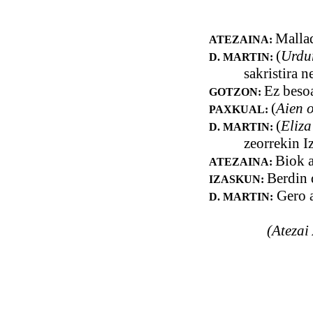
Mallad
ATEZAINA:
(
Urdu
D. MARTIN:
sakristira n
Ez besoa
GOTZON:
(
Aien 
PAXKUAL:
(
Eliza
D. MARTIN:
zeorrekin I
Biok a
ATEZAINA:
Berdin d
IZASKUN:
Gero a
D. MARTIN:
(Atezai