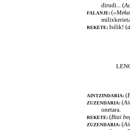
dirudi... (
Ad
(
«Meka»
FALANJE:
milixkerieta
Isilik! (
REKETE:
LEN
(
AINTZINDARIA:
(
Ai
ZUZENDARIA:
onetara.
(
Biai be
REKETE:
(
Ai
ZUZENDARIA: