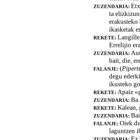
Etx
ZUZENDARIA:
ta elizkizu
erakusteko 
ikasketak e
Langille
REKETE:
Errelijio er
Aur
ZUZENDARIA:
bait, die, er
(
Pipert
FALANJE:
degu ederki
ikusteko g
Apaiz «g
REKETE:
Ba.
ZUZENDARIA:
Kalean, 
REKETE:
Bai
ZUZENDARIA:
Oiek du
FALANJE:
laguntzen i
Ez 
ZUZENDARIA: