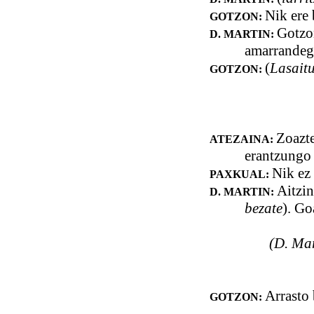
Nik ere 
GOTZON:
Gotzon
D. MARTIN:
amarrandegi
(
Lasaitu
GOTZON:
Zoazte
ATEZAINA:
erantzungo 
Nik ez 
PAXKUAL:
Aitzin
D. MARTIN:
bezate
). Go
(D. Mar
Arrasto 
GOTZON: