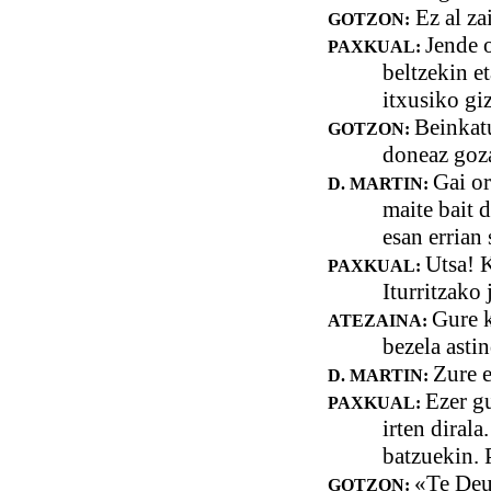
Ez al za
GOTZON:
Jende o
PAXKUAL:
beltzekin e
itxusiko gi
Beinkatu
GOTZON:
doneaz goza
Gai o
D. MARTIN:
maite bait d
esan errian
Utsa! K
PAXKUAL:
Iturritzako
Gure k
ATEZAINA:
bezela asti
Zure e
D. MARTIN:
Ezer gu
PAXKUAL:
irten diral
batzuekin. 
«Te Deu
GOTZON: