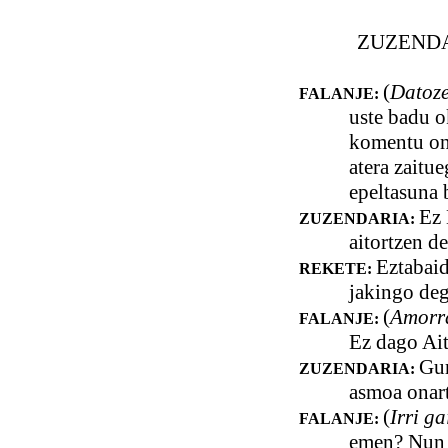
ZUZENDA
(
Datoze
FALANJE:
uste badu o
komentu ont
atera zaitu
epeltasuna 
Ez 
ZUZENDARIA:
aitortzen d
Eztabaid
REKETE:
jakingo deg
(
Amorr
FALANJE:
Ez dago Ait
Gur
ZUZENDARIA:
asmoa onart
(
Irri ga
FALANJE:
emen? Nun 