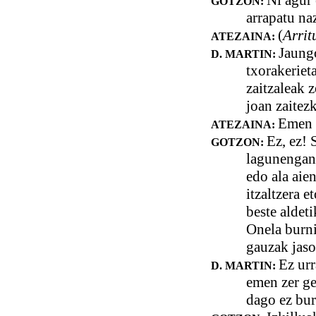
Ni agur 
GOTZON:
arrapatu na
(
Arrit
ATEZAINA:
Jaungo
D. MARTIN:
txorakeriet
zaitzaleak 
joan zaitez
Emen 
ATEZAINA:
Ez, ez! 
GOTZON:
lagunengana
edo ala aie
itzaltzera e
beste aldeti
Onela burni
gauzak jaso
Ez urr
D. MARTIN:
emen zer ge
dago ez buru