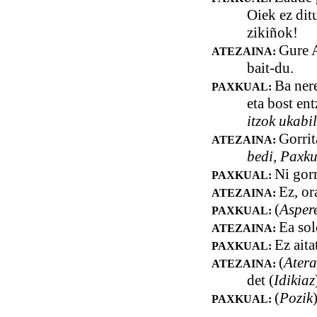
Oiek ez dit
zikiñok!
Gure A
ATEZAINA:
bait-du.
Ba nere
PAXKUAL:
eta bost en
itzok ukabi
Gorrit
ATEZAINA:
bedi, Paxkua
Ni gorr
PAXKUAL:
Ez, or
ATEZAINA:
(
Asper
PAXKUAL:
Ea sol
ATEZAINA:
Ez aita
PAXKUAL:
(
Atera
ATEZAINA:
det (
Idikiaz
(
Pozik
PAXKUAL: