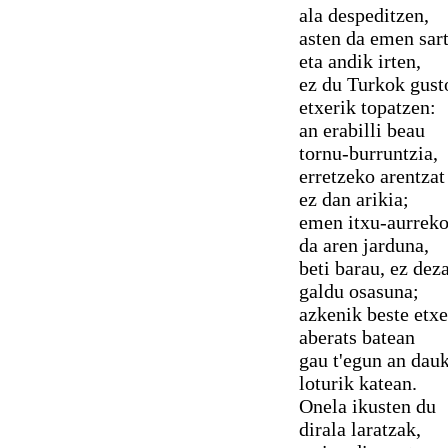
ala despeditzen,
asten da emen sar
eta andik irten,
ez du Turkok gust
etxerik topatzen:
an erabilli beau
tornu-burruntzia,
erretzeko arentzat
ez dan arikia;
emen itxu-aurrek
da aren jarduna,
beti barau, ez dez
galdu osasuna;
azkenik beste etxe
aberats batean
gau t'egun an dau
loturik katean.
Onela ikusten du
dirala laratzak,