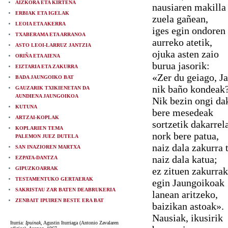
AIZKORA ETA KIRTENA
nausiaren makilla
ERBIAK ETA IGELAK
zuela gañean,
LEOIA ETA AKERRA
iges egin ondoren
TXABERAMA ETA ARRANOA
aurreko atetik,
ASTO LEOI-LARRUZ JANTZIA
ojuka asten zaio
ORIÑA ETA AIENA
burua jasorik:
EIZTARIA ETA ZAKURRA
«Zer du geiago, J
BADA JAUNGOIKO BAT
nik baño kondeak
GAUZARIK TXIKIENETAN DA
AUNDIENA JAUNGOIKOA
Nik bezin ongi da
KUTUNA
bere mesedeak
ARTZAI-KOPLAK
sortzetik dakarrel
KOPLARIEN TEMA
nork bere patua,
PALEMON JUEZ DUTELA
naiz dala zakurra 
SAN INAZIOREN MARTXA
naiz dala katua;
EZPATA-DANTZA
GIPUZKOARRAK
ez zituen zakurrak
TESTAMENTUKO GERTAERAK
egin Jaungoikoak
SAKRISTAU ZAR BATEN DEABRUKERIA
lanean aritzeko,
ZENBAIT IPUIREN BESTE ERA BAT
baizikan astoak».
Nausiak, ikusirik
Iturria:
Ipuinak
, Agustin Iturriaga (Antonio Zavalaren