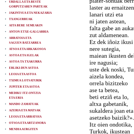
plater-soñuak berr
URDALLA ETA BESTE
laster au ernaitzen
GORPUTZAREN PARTEAK
JAKINTSUA ETA NEKAZARIA
lanari utzi eta
TXANGURRUAK
ni jaten astean,
AITA BERE SEMEAKIN
falta gabe an auka
ANTON ETXE-GALGARRIA
zut aldamenean.
ARRATOIA ETA
Ez dek iñoiz ikusi
SAGUEN BATZARREA
nere sutegia,
ATSOA ETA ARKAKOSOA
maiean ikusten de
ASTOA ETA IGELAK
ire nagusia;
ASTOA TA TXAKURRA
ERLIKI-DUN ASTOA
uste dek noski, Tu
LEOIA ETA ASTOA
aizela kondea,
TXIMUA LOTSATURIK
orrela bizitzeko
JUPITER ETA ASTOA
ase ta betea,
MEDIKU ITZ-ONTZIA
beti etziñ eta lo,
ETA ERIA
altxa gabetanik,
MANDO ZAMATUAK
sukaldera joan eta
AZERIA ETA MATSAK
asetzeko baizik?».
LEOIA ETA ARRATOIA
OTSOA ETA ARTZANORA
Itz oien ondotika,
MENDIA AURGITEN
Turkok, ikustean