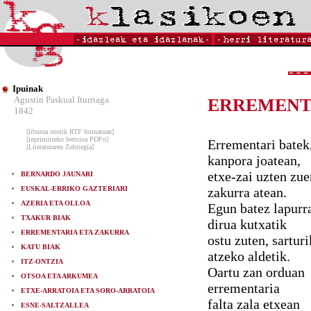
Ipuinak
Agustin Paskual Iturriaga
ERREMENT
1842
[liburua osorik RTF formatuan]
[inprimitzeko bertsioa PDFn]
Errementari batek
[Literaturaren Zubitegia]
kanpora joatean,
etxe-zai uzten zue
BERNARDO JAUNARI
EUSKAL-ERRIKO GAZTERIARI
zakurra atean.
AZERIA ETA OLLOA
Egun batez lapurr
TXAKUR BIAK
dirua kutxatik
ERREMENTARIA ETA ZAKURRA
ostu zuten, sarturi
KATU BIAK
atzeko aldetik.
ITZ-ONTZIA
Oartu zan orduan
OTSOA ETA ARKUMEA
errementaria
ETXE-ARRATOIA ETA SORO-ARRATOIA
falta zala etxean
ESNE-SALTZALLEA