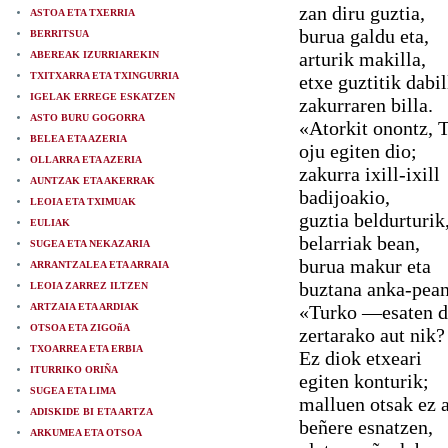
zan diru guztia,
ASTOA ETA TXERRIA
burua galdu eta,
BERRITSUA
arturik makilla,
ABEREAK IZURRIAREKIN
TXITXARRA ETA TXINGURRIA
etxe guztitik dabil
IGELAK ERREGE ESKATZEN
zakurraren billa.
ASTO BURU GOGORRA
«Atorkit onontz, 
BELEA ETA AZERIA
oju egiten dio;
OLLARRA ETA AZERIA
zakurra ixill-ixill
AUNTZAK ETA AKERRAK
badijoakio,
LEOIA ETA TXIMUAK
guztia beldurturik
EULIAK
belarriak bean,
SUGEA ETA NEKAZARIA
burua makur eta
ARRANTZALEA ETA ARRAIA
buztana anka-pean
LEOIA ZARREZ ILTZEN
ARTZAIA ETA ARDIAK
«Turko —esaten 
OTSOA ETA ZIGOñA
zertarako aut nik?
TXOARREA ETA ERBIA
Ez diok etxeari
ITURRIKO ORIÑA
egiten konturik;
SUGEA ETA LIMA
malluen otsak ez 
ADISKIDE BI ETA ARTZA
beñere esnatzen,
ARKUMEA ETA OTSOA