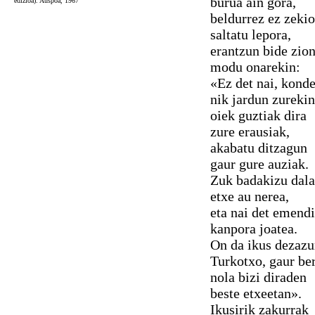
burua ain gora,
edizioa). Auspoa, 1967
beldurrez ez zeki
saltatu lepora,
erantzun bide zio
modu onarekin:
«Ez det nai, konde
nik jardun zurekin
oiek guztiak dira
zure erausiak,
akabatu ditzagun
gaur gure auziak.
Zuk badakizu dala
etxe au nerea,
eta nai det emend
kanpora joatea.
On da ikus dezazu
Turkotxo, gaur be
nola bizi diraden
beste etxeetan».
Ikusirik zakurrak