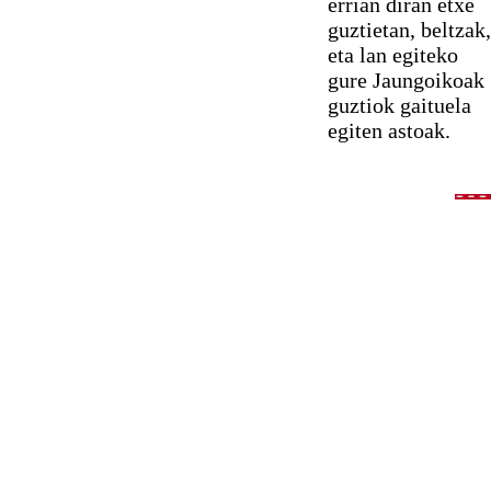
errian diran etxe
guztietan, beltzak,
eta lan egiteko
gure Jaungoikoak
guztiok gaituela
egiten astoak.