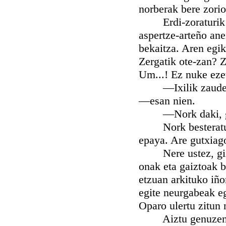
norberak bere zorio
Erdi-zoraturik era
aspertze-arteño ane
bekaitza. Aren egik
Zergatik ote-zan? 
Um...! Ez nuke ezet
—Ixilik zaudete. 
—esan nien.
—Nork daki, gero
Nork besteratu aye
epaya. Are gutxiago
Nere ustez, gizon
onak eta gaiztoak 
etzuan arkituko iñor
egite neurgabeak e
Oparo ulertu zitun
Aiztu genuzen oro