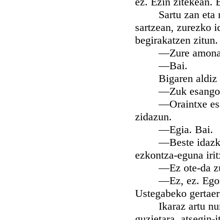
ez. Ezin zitekean. 
Sartu zan eta nere
sartzean, zurezko i
begirakatzen zitun.
—Zure amonaren et
—Bai.
Bigaren aldiz asti
—Zuk esango dezu
—Oraintxe esango 
zidazun.
—Egia. Bai.
—Beste idazkazal 
ezkontza-eguna iritx
—Ez ote-da zure 
—Ez, ez. Egon kez
Ustegabeko gertaera
Ikaraz artu nun i
guzietara, atsegin-i