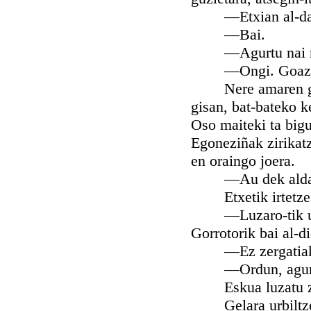
—Etxian al-dag
—Bai.
—Agurtu nai nu
—Ongi. Goaze
Nere amaren gelar
gisan, bat-bateko k
Oso maiteki ta big
Egoneziñak zirikat
en oraingo joera.
—Au dek aldaket
Etxetik irtetzean
—Luzaro-tik urruti
Gorrotorik bai al-d
—Ez zergatiak ug
—Ordun, agur
Eskua luzatu zidan
Gelara urbiltzean