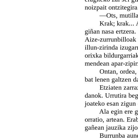
noizpait ontzitegir
—Ots, mutillak! G
Krak; krak... Arr
giñan nasa ertzera.
Aize-zurrunbilloak 
illun-zirinda izuga
orixka bildurgarria
mendean apar-zipirz
Ontan, ordea, Lar
bat lenen galtzen d
Etziaten zarrazta
danok. Urrutira beg
joateko esan zigun 
Ala egin ere gend
orratio, artean. Er
gañean jauzika zijo
Burrunba aundiko 