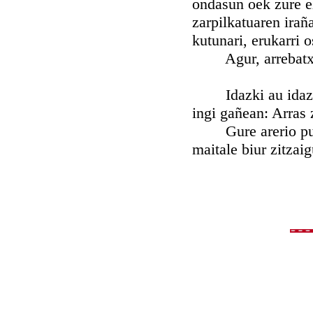
ondasun oek zure e
zarpilkatuaren ira
kutunari, erukarri 
Agur, arrebatxo 
Idazki au idaztean
ingi gañean: Arras 
Gure arerio purru
maitale biur zitzai