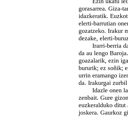
Ezin ukatu leizki
gorasarrea. Giza-t
idazkeratik. Euzko
elerti-barrutian on
gozatzeko. Irakur m
dezake, elerti-buru
Irarri-berria da 
da au lengo Baroja
goazalarik, ezin ig
bururik; ez soñik; 
urrin eramango izen
da. Irakurgai zurbi
Idazle onen lana o
zenbait. Gure gizo
euzkeralduko ditut 
joskera. Gaurkoz gi