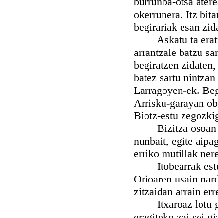
burrunba-otsa atere
okerrunera. Itz bit
begirariak esan zida
Askatu ta eratxi 
arrantzale batzu sa
begiratzen zidaten,
batez sartu nintzan
Larragoyen-ek. Beg
Arrisku-garayan obe
Biotz-estu zegozk
Bizitza osoan iza
nunbait, egite aipag
erriko mutillak ner
Itobearrak estutu 
Orioaren usain nard
zitzaidan arrain err
Itxaroaz lotu giñ
eragiteko zai sei gi