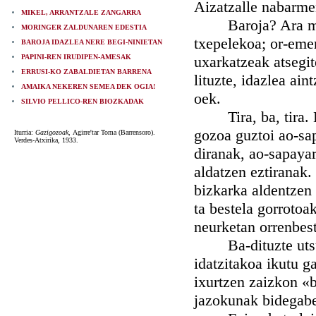
Aizatzalle nabarmen
MIKEL, ARRANTZALE ZANGARRA
Baroja? Ara maiz 
MORINGER ZALDUNAREN EDESTIA
txepelekoa; or-emen
BAROJA IDAZLEA NERE BEGI-NINIETAN
PAPINI-REN IRUDIPEN-AMESAK
uxarkatzeak atsegit
ERRUSI-KO ZABALDIETAN BARRENA
lituzte, idazlea ai
AMAIKA NEKEREN SEMEA DEK OGIA!
oek.
SILVIO PELLICO-REN BIOZKADAK
Tira, ba, tira. Ez
gozoa guztoi ao-sap
Iturria:
Gazigozoak,
Agirre'tar Toma (Barrensoro).
Verdes-Atxirika, 1933.
diranak, ao-sapayar
aldatzen eztiranak.
bizkarka aldentzen 
ta bestela gorrotoa
neurketan orrenbest
Ba-dituzte utsune
idatzitakoa ikutu g
ixurtzen zaizkon «b
jazokunak bidegab