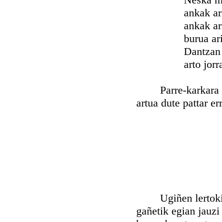
ankak arin 
ankak ariña
burua ariñ
Dantzan obe
arto jorran 
Parre-karkara ta 
artua dute pattar erre
Ugiñen lertokia ze
gañetik egian jauzi