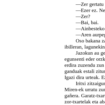
—Zer gertatu za
—Ezer ez. Nere an
—Zer?
—Bai, bai.
—Ainbesteko ant
—Aren aurpegia 
Oso bakana zan iz
ibilleran, laguneki
Jazokun au gertat
egunsenti eder orzk
erdira zuzendu zun
ganduak estali zitu
Igazi dira urteak. 
Iritxi zitzaigun e
Miren-ek urratu zu
gañera. Garatz-txar
zor-txartelak eta ab