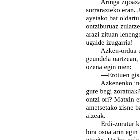
Aringa zijoazan b
sorrarazteko eran. 
ayetako bat oldartu
ontziburuaz zulatze
arazi zituan leneng
ugalde izugarria!
Azken-ordua eldu 
geundela oartzean, 
ozena egin nien:
—Erotuen gisan ga
Azkenenko indarka
gure begi zoratuak
ontzi ori? Matxin-e
ametsetako zisne ba
aizeak.
Erdi-zoraturik lot
bira osoa arin egin
otseña. Ua bai zala 