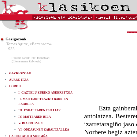
Gazigozoak
Tomas Agirre, «Barrensoro»
1933
[liburua osorik RTF formatuan]
[Literaturaren Zubitegia]
GAZIGOZOAK
AURRE-ITZA
LORETI
I. GAZTELU ZURIKO ANDERETXOA
II. MAITEARETZAZKO BARRIEN
EKARLEA
Ezta gainberakoa 
III. ESKALEAREN IBILLIAK
antolatzea. Bestere
IV. MAITEAREN BILA
izarretaragiño jaso
V. BIARRITZ-EN
VI. ONDASUNEN ZABALTZALLEA
Norbere begiz azter
LARRETXE-KO SORGIÑA!