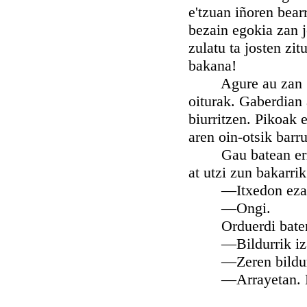
e'tzuan iñoren bea
bezain egokia zan j
zulatu ta josten zi
bakana!
Agure au zan Zala
oiturak. Gaberdian 
biurritzen. Pikoak 
aren oin-otsik barr
Gau batean erriko 
at utzi zun bakarrik
—Itxedon ezak 
—Ongi.
Orduerdi baten bu
—Bildurrik izan
—Zeren bildurr
—Arrayetan. Nere t