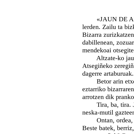
«JAUN DE ALZATE»
lerden. Zailu ta bi
Bizarra zurizkatzen 
dabillenean, zozua
mendekoai otsegitea
Altzate-ko jaunar
Atsegiñeko zeregiñ
dagerre artaburuak.
Betor arin etxeko
eztarriko bizarrare
arrotzen dik pranko
Tira, ba, tira. Ja
neska-mutil gaztee
Ontan, ordea, orr
Beste batek, berriz