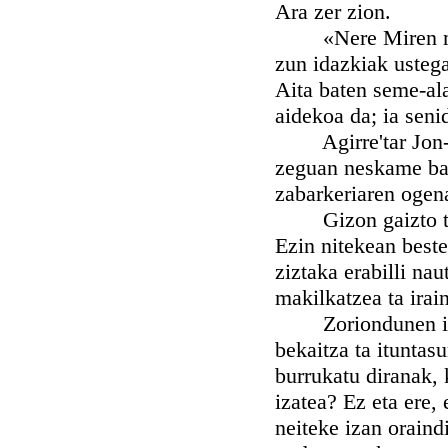
Ara zer zion.
«Nere Miren maite
zun idazkiak ustega
Aita baten seme-al
aidekoa da; ia seni
Agirre'tar Jon-en
zeguan neskame bat 
zabarkeriaren ogen
Gizon gaizto ta bi
Ezin nitekean beste
ziztaka erabilli nau
makilkatzea ta irai
Zoriondunen indar
bekaitza ta ituntas
burrukatu diranak,
izatea? Ez eta ere,
neiteke izan oraindi