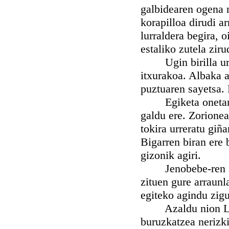
galbidearen ogena 
korapilloa dirudi a
lurraldera begira, 
estaliko zutela ziru
Ugin birilla urrer
itxurakoa. Albaka 
puztuaren sayetsa. 
Egiketa onetan, o
galdu ere. Zorione
tokira urreratu giñ
Bigarren biran ere 
gizonik agiri.
Jenobebe-ren sena
zituen gure arraunl
egiteko agindu zigu
Azaldu nion Larra
buruzkatzea nerizki