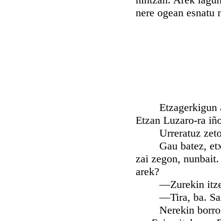
nere ogean esnatu 
Etzagerkigun aspa
Etzan Luzaro-ra iño
Urreratuz zetork
Gau batez, etxera
zai zegon, nunbait.
arek?
—Zurekin itzegin
—Tira, ba. Sar za
Nerekin borrokatze