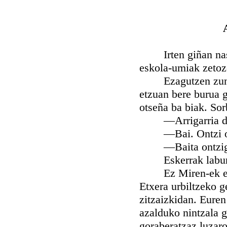
Irten giñan nasara
eskola-umiak zetoz
Ezagutzen zun Mat
etzuan bere burua g
otseña ba biak. Sor
—Arrigarria da eg
—Bai. Ontzi ona 
—Baita ontzigizo
Eskerrak laburki 
Ez Miren-ek eta ez
Etxera urbiltzeko g
zitzaizkidan. Euren
azalduko nintzala 
goraberatzaz luzaro