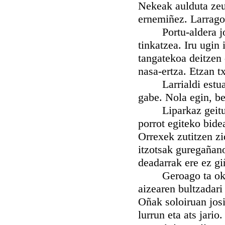
Nekeak aulduta zeu
ernemiñez. Larrago
Portu-aldera jotz
tinkatzea. Iru ugin
tangatekoa deitzen 
nasa-ertza. Etzan t
Larrialdi estuan 
gabe. Nola egin, be
Liparkaz geituz zi
porrot egiteko bide
Orrexek zutitzen z
itzotsak guregañano
deadarrak ere ez gi
Geroago ta okerrag
aizearen bultzadari
Oñak soloiruan josi
lurrun eta ats jario.