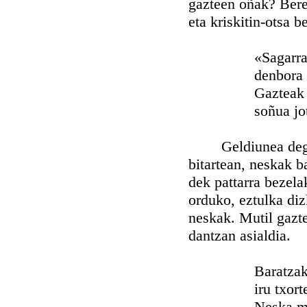
gazteen oñak? Bere
eta kriskitin-otsa b
«Sagarra lod
denbora da
Gazteak ank
soñua jotz
Geldiunea degu or
bitartean, neskak b
dek pattarra bezela
orduko, eztulka diz
neskak. Mutil gazt
dantzan asialdia.
Baratzako 
iru txorten 
Neska mutil