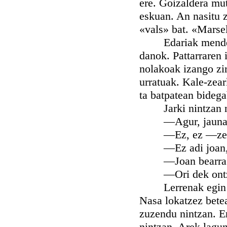
ere. Goizaldera mu
eskuan. An nasitu z
«vals» bat. «Marsel
Edariak menderatu
danok. Pattarraren 
nolakoak izango zira
urratuak. Kale-zear
ta batpatean bidega
Jarki nintzan noiz
—Agur, jaunak.
—Ez, ez —zesaid
—Ez adi joan, Xan
—Joan bearra de
—Ori dek ontzizai
Lerrenak egin gen
Nasa lokatzez betea
zuzendu nintzan. Er
nintzan. Arek lagu