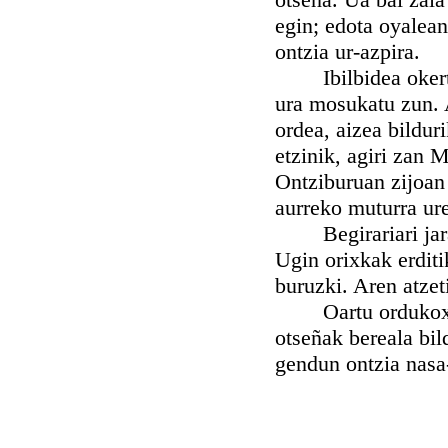
egin; edota oyalean
ontzia ur-azpira.
Ibilbidea okertze
ura mosukatu zun. 
ordea, aizea bildur
etzinik, agiri zan 
Ontziburuan zijoan 
aurreko muturra uret
Begirariari jaram
Ugin orixkak erditik
buruzki. Aren atzet
Oartu ordukoxe, p
otseñak bereala bil
gendun ontzia nasa