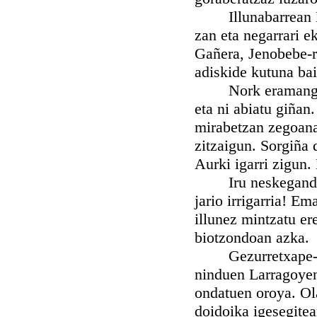
Illunabarrean Mir
zan eta negarrari e
Gañera, Jenobebe-r
adiskide kutuna bai
Nork eramango zio
eta ni abiatu giñan
mirabetzan zegoana 
zitzaigun. Sorgiña
Aurki igarri zigun.
Iru neskegandik a
jario irrigarria! E
illunez mintzatu er
biotzondoan azka.
Gezurretxape-alde
ninduen Larragoyen
ondatuen oroya. Ola
doidoika igesegite