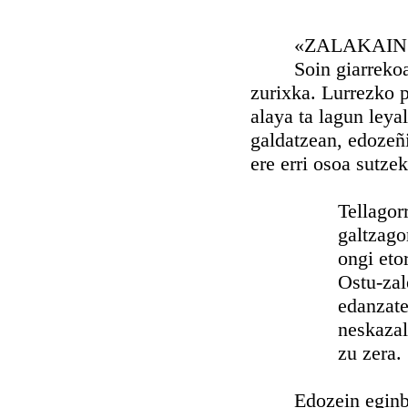
«ZALAKAIN EL A
Soin giarrekoa zan
zurixka. Lurrezko p
alaya ta lagun leya
galdatzean, edozeñi
ere erri osoa sutze
Tellagorr
galtzagor
ongi etorri 
Ostu-zale
edanzat
neskazal
zu zera.
Edozein eginbearr