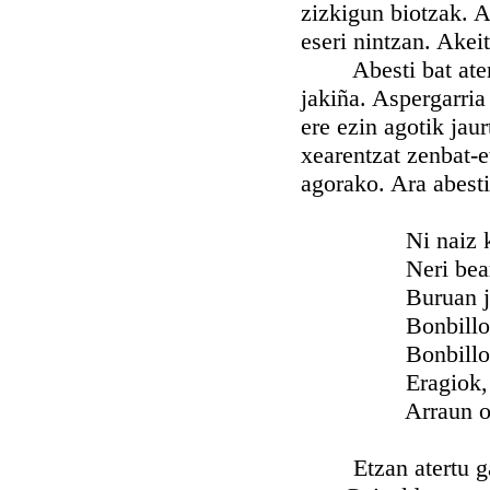
zizkigun biotzak. A
eseri nintzan. Akeit
Abesti bat atera z
jakiña. Aspergarria
ere ezin agotik jaur
xearentzat zenbat-
agorako. Ara abesti
Ni naiz kapit
Neri bear zai
Buruan jartzen
Bonbillon b
Bonbillon 
Eragiok, Xa
Arraun or
Etzan atertu gaber