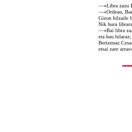
—«Libra zazu B
—«Ordean, Bar
Gizon hilzaile b
Nik hura librar
—«Bai libra za
eta hau hilaraz;
Bertzenaz Cesa
etsai zare arras