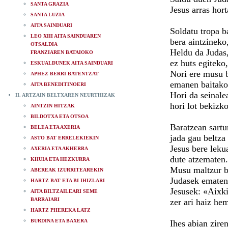
SANTA GRAZIA
Jesus arras hort
SANTA LUZIA
AITA SAINDUARI
Soldatu tropa b
LEO XIII AITA SAINDUAREN
bera aintzineko
OTSALDIA
Heldu da Judas,
FRANZIAREN BATAIOKO
ez huts egiteko,
ESKUALDUNEK AITA SAINDUARI
Nori ere musu 
APHEZ BERRI BATENTZAT
emanen baitako
AITA BENEDITINOERI
Hori da seinale
II. ARTZAIN BELTXAREN NEURTHIZAK
hori lot bekizko
AINTZIN HITZAK
BILDOTXA ETA OTSOA
Baratzean sartu
BELEA ETA AXERIA
jada gau beltza
ASTO BAT ERRELEKIEKIN
Jesus bere leku
AXERIA ETA AKHERRA
dute atzematen.
KHUIA ETA HEZKURRA
Musu maltzur b
ABEREAK IZURRITEAREKIN
Judasek ematen
HARTZ BAT ETA BI IHIZLARI
Jesusek: «Aixk
AITA BILTZAILEARI SEME
BARRAIARI
zer ari haiz he
HARTZ PHEREKA LATZ
BURDINA ETA BAXERA
Ihes abian zire