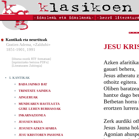
Kantikak eta neurtitzak
Gratien Adema, «Zaldubi»
JESU KRI
1851-1901, 1991
[liburua osorik RTF formatuan]
Azken afaritika
[inprimitzeko bertsioa PDFn]
[Literaturaren Zubitegia]
gauari behera,
Jesus atheratu 
I. KANTIKAK
othoitz egitera.
BADA JAINKO BAT
Oliben baratzea
TRINITATE SAINDUA
hantxe dago ber
AINGERUAK
Betbetan horra
MUNDUAREN HASTEA ETA
erortzen lurrera
GURE LEHEN BURHASOAK
INKARNAZIONEA
Zerk aurdiki ot
JESUSEN BIZIA
Jesus Jauna hol
JESUSEN AZKEN AFARIA
Agonian ahusp
JESU KRISTOREN PASIONEA