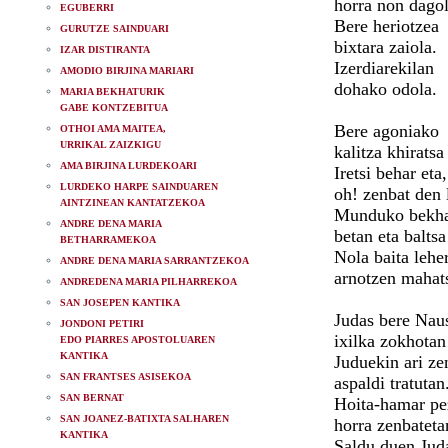
horra non dagol
EGUBERRI
Bere heriotzea
GURUTZE SAINDUARI
bixtara zaiola.
IZAR DISTIRANTA
Izerdiarekilan
AMODIO BIRJINA MARIARI
dohako odola.
MARIA BEKHATURIK
GABE KONTZEBITUA
Bere agoniako
OTHOI AMA MAITEA,
URRIKAL ZAIZKIGU
kalitza khiratsa
AMA BIRJINA LURDEKOARI
Iretsi behar eta,
LURDEKO HARPE SAINDUAREN
oh! zenbat den 
AINTZINEAN KANTATZEKOA
Munduko bekha
ANDRE DENA MARIA
betan eta baltsa!
BETHARRAMEKOA
Nola baita lehe
ANDRE DENA MARIA SARRANTZEKOA
arnotzen mahat
ANDREDENA MARIA PILHARREKOA
SAN JOSEPEN KANTIKA
Judas bere Nau
JONDONI PETIRI
ixilka zokhotan
EDO PIARRES APOSTOLUAREN
KANTIKA
Juduekin ari ze
SAN FRANTSES ASISEKOA
aspaldi tratutan
SAN BERNAT
Hoita-hamar pe
SAN JOANEZ-BATIXTA SALHAREN
horra zenbateta
KANTIKA
Saldu duen Jud