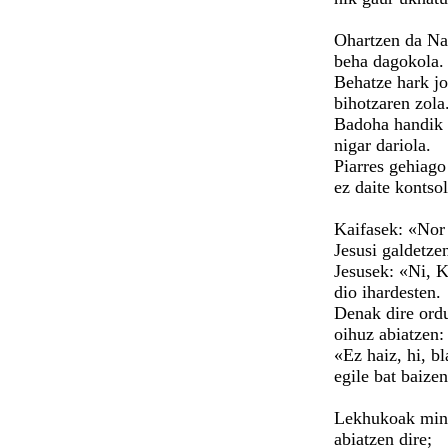
Ohartzen da Na
beha dagokola.
Behatze hark jo
bihotzaren zola
Badoha handik l
nigar dariola.
Piarres gehiago
ez daite kontsol
Kaifasek: «Nor
Jesusi galdetze
Jesusek: «Ni, K
dio ihardesten.
Denak dire ord
oihuz abiatzen:
«Ez haiz, hi, b
egile bat baizen
Lekhukoak min
abiatzen dire;