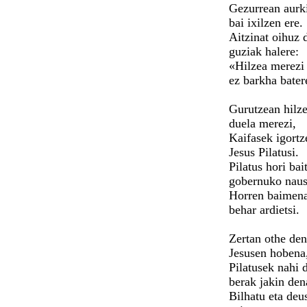
Gezurrean aurk
bai ixilzen ere.
Aitzinat oihuz 
guziak halere:
«Hilzea merezi
ez barkha bater
Gurutzean hilz
duela merezi,
Kaifasek igortz
Jesus Pilatusi.
Pilatus hori bai
gobernuko naus
Horren baimena
behar ardietsi.
Zertan othe de
Jesusen hobena
Pilatusek nahi 
berak jakin den
Bilhatu eta deu