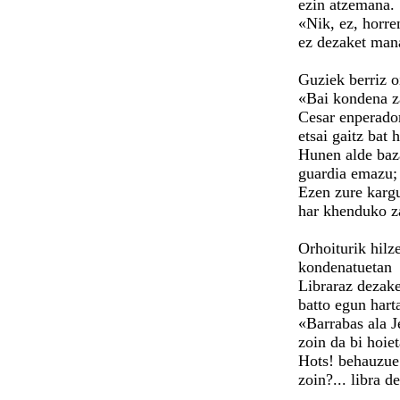
ezin atzemana.
«Nik, ez, horre
ez dezaket man
Guziek berriz o
«Bai kondena z
Cesar enperado
etsai gaitz bat 
Hunen alde baz
guardia emazu;
Ezen zure karg
har khenduko z
Orhoiturik hilze
kondenatuetan
Libraraz dezake
batto egun hart
«Barrabas ala J
zoin da bi hoiet
Hots! behauzue
zoin?... libra d