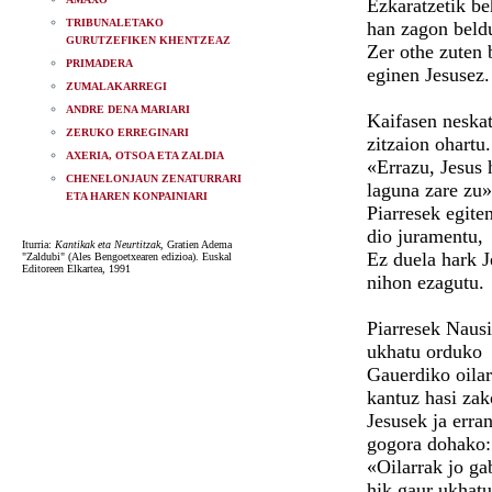
Ezkaratzetik be
TRIBUNALETAKO
han zagon beldu
GURUTZEFIKEN KHENTZEAZ
Zer othe zuten 
PRIMADERA
eginen Jesusez.
ZUMALAKARREGI
ANDRE DENA MARIARI
Kaifasen neska
ZERUKO ERREGINARI
zitzaion ohartu.
AXERIA, OTSOA ETA ZALDIA
«Errazu, Jesus 
CHENELONJAUN ZENATURRARI
laguna zare zu»
ETA HAREN KONPAINIARI
Piarresek egite
dio juramentu,
Iturria:
Kantikak eta Neurtitzak
, Gratien Adema
Ez duela hark J
"Zaldubi" (Ales Bengoetxearen edizioa). Euskal
Editoreen Elkartea, 1991
nihon ezagutu.
Piarresek Naus
ukhatu orduko
Gauerdiko oilar
kantuz hasi zak
Jesusek ja erra
gogora dohako:
«Oilarrak jo ga
hik gaur ukhat