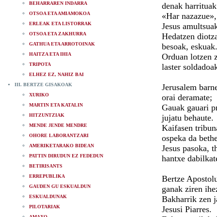
BEHARRAREN INDARRA
denak harrituak
OTSOA ETA AMIAMOKOA
«Har nazazue»,
ERLEAK ETA LISTORRAK
Jesus amultsua
OTSOA ETA ZAKHURRA
Hedatzen diotz
GATHUA ETA ARROTOINAK
besoak, eskuak
HAITZA ETA IHIA
Orduan lotzen 
TRIPOTA
laster soldadoa
ELHEZ EZ, NAHIZ BAI
III. BERTZE GISAKOAK
Jerusalem barne
XURIKO
orai deramate;
MARTIN ETA KATALIN
Gauak gauari p
HITZUNTZIAK
jujatu behaute.
MENDE JENDE MENDRE
Kaifasen tribun
OHORE LABORANTZARI
ospeka da bethe
AMERIKETARAKO BIDEAN
Jesus pasoka, t
PATTIN DIRUDUN EZ FEDEDUN
hantxe dabilkat
BETIRISANTS
ERREPUBLIKA
Bertze Apostol
GAUDEN GU ESKUALDUN
ganak ziren ihe
ESKUALDUNAK
Bakharrik zen j
PILOTARIAK
Jesusi Piarres.
AMAXO