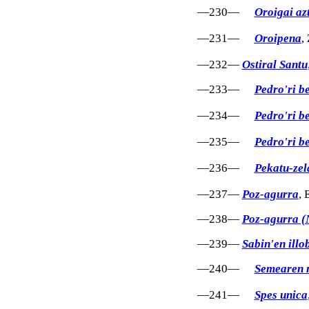
—230—
Oroigai az
—231—
Oroipena
,
—232—
Ostiral Santu
—233—
Pedro'ri b
—234—
Pedro'ri b
—235—
Pedro'ri be
—236—
Pekatu-zel
—237—
Poz-agurra
, 
—238—
Poz-agurra (
—239—
Sabin'en illo
—240—
Semearen 
—241—
Spes unica