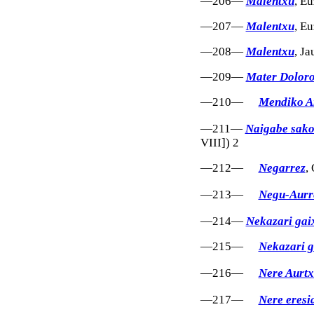
—206—
Malentxu
, Eu
—207—
Malentxu
, Eu
—208—
Malentxu
, J
—209—
Mater Dolor
—210—
Mendiko A
—211—
Naigabe sakon
VIII]) 2
—212—
Negarrez
,
—213—
Negu-Aurr
—214—
Nekazari gai
—215—
Nekazari 
—216—
Nere Aurt
—217—
Nere eresi