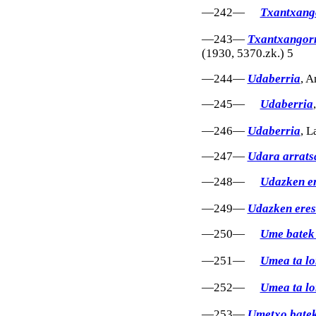
—242—
Txantxang
—243—
Txantxangorri
(1930, 5370.zk.) 5
—244—
Udaberria
, A
—245—
Udaberria
—246—
Udaberria
, L
—247—
Udara arratsa
—248—
Udazken er
—249—
Udazken eres
—250—
Ume batek 
—251—
Umea ta lo
—252—
Umea ta lo
—253—
Umetxo batek