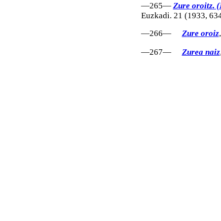
—265—
Zure oroitz. (
Euzkadi. 21 (1933, 634
—266—
Zure oroiz
—267—
Zurea naiz