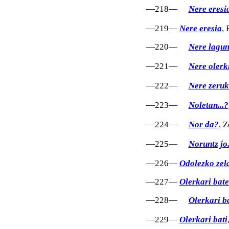
—218—
Nere eresi
—219—
Nere eresia
, 
—220—
Nere lagun
—221—
Nere olerk
—222—
Nere zeru
—223—
Noletan...?
—224—
Nor da?
, 
—225—
Noruntz jo.
—226—
Odolezko zela
—227—
Olerkari bate
—228—
Olerkari b
—229—
Olerkari bati