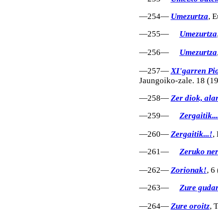
—254—
Umezurtza
, 
—255—
Umezurtza
—256—
Umezurtza
—257—
XI'garren Pio
Jaungoiko-zale. 18 (1
—258—
Zer diok, ala
—259—
Zergaitik...
—260—
Zergaitik...!
,
—261—
Zeruko ne
—262—
Zorionak!
, 6
—263—
Zure guda
—264—
Zure oroitz
, 