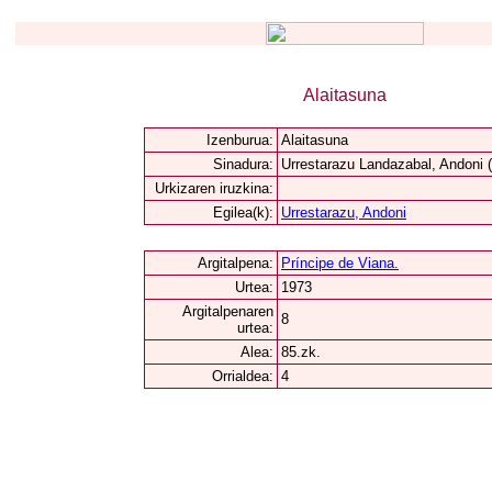
Alaitasuna
Izenburua:
Alaitasuna
Sinadura:
Urrestarazu Landazabal, Andoni (
Urkizaren iruzkina:
Egilea(k):
Urrestarazu, Andoni
Argitalpena:
Príncipe de Viana.
Urtea:
1973
Argitalpenaren
8
urtea:
Alea:
85.zk.
Orrialdea:
4