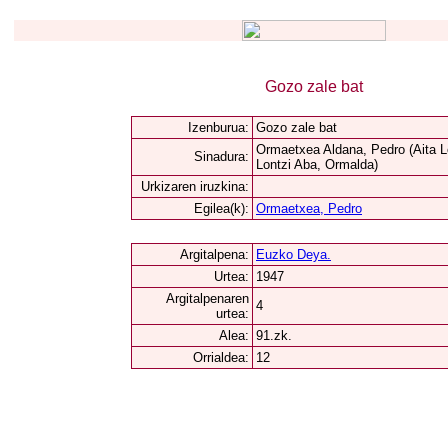
Gozo zale bat
Izenburua:
Gozo zale bat
Ormaetxea Aldana, Pedro (Aita L
Sinadura:
Lontzi Aba, Ormalda)
Urkizaren iruzkina:
Egilea(k):
Ormaetxea, Pedro
Argitalpena:
Euzko Deya.
Urtea:
1947
Argitalpenaren
4
urtea:
Alea:
91.zk.
Orrialdea:
12