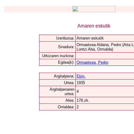
Amaren eskutik
Izenburua:
Amaren eskutik
Ormaetxea Aldana, Pedro (Aita L
Sinadura:
Lontzi Aba, Ormalda)
Urkizaren iruzkina:
Egilea(k):
Ormaetxea, Pedro
Argitalpena:
Ekin.
Urtea:
1935
Argitalpenaren
4
urtea:
Alea:
178.zk.
Orrialdea:
2