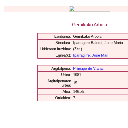
Gernikako Arbola
Izenburua:
Gernikako Arbola
Sinadura:
Iparragirre Balerdi, Jose Maria
Urkizaren iruzkina:
(Zat.)
Egilea(k):
Iparragirre, Jose Mari
Argitalpena:
Príncipe de Viana.
Urtea:
1981
Argitalpenaren
15
urtea:
Alea:
146.zk.
Orrialdea:
7