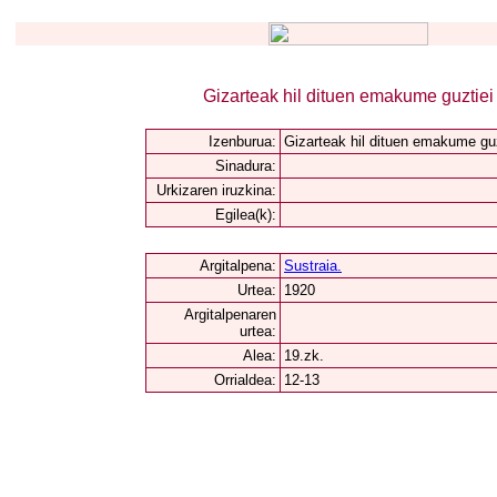
Gizarteak hil dituen emakume guztiei
Izenburua:
Gizarteak hil dituen emakume guz
Sinadura:
Urkizaren iruzkina:
Egilea(k):
Argitalpena:
Sustraia.
Urtea:
1920
Argitalpenaren
urtea:
Alea:
19.zk.
Orrialdea:
12-13