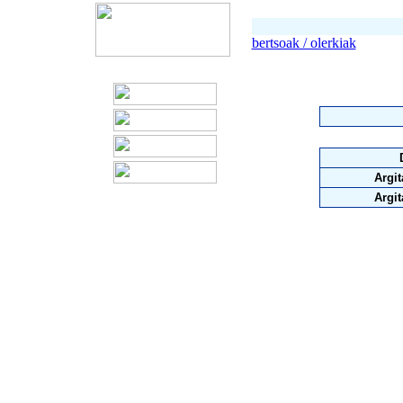
bertsoak / olerkiak
Argit
Argit