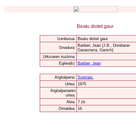
Beatu diotet gaur
Izenburua:
Beatu diotet gaur
Barbier, Jean (J.B., Donibane-
Sinadura:
Garaiztarra, Ganich)
Urkizaren iruzkina:
Egilea(k):
Barbier, Jean
Argitalpena:
Sustraia.
Urtea:
1975
Argitalpenaren
urtea:
Alea:
7.zk.
Orrialdea:
16