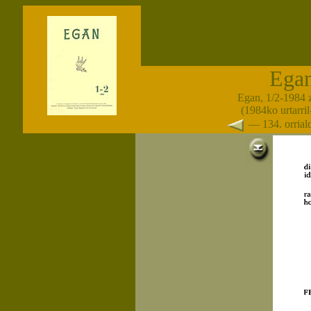
Ega
Egan, 1/2-1984 
(1984ko urtarril-
— 134. orria