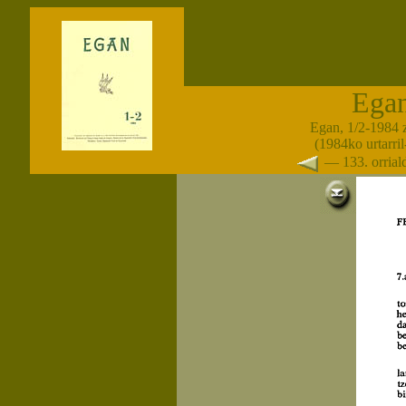
Ega
Egan, 1/2-1984 
(1984ko urtarril-
— 133. orria