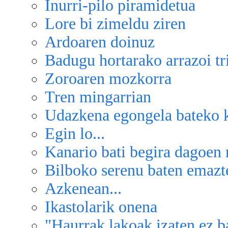
Inurri-pilo piramidetua
Lore bi zimeldu ziren
Ardoaren doinuz
Badugu hortarako arrazoi tri
Zoroaren mozkorra
Tren mingarrian
Udazkena egongela bateko 
Egin lo...
Kanario bati begira dagoen 
Bilboko serenu baten emazt
Azkenean...
Ikastolarik onena
"Haurrak lakoak izaten ez ba