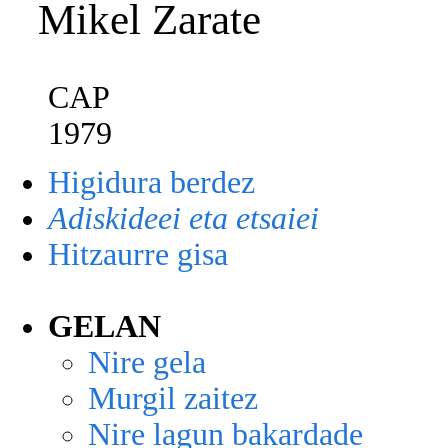
Mikel Zarate
CAP
1979
Higidura berdez
Adiskideei eta etsaiei
Hitzaurre gisa
GELAN
Nire gela
Murgil zaitez
Nire lagun bakardade