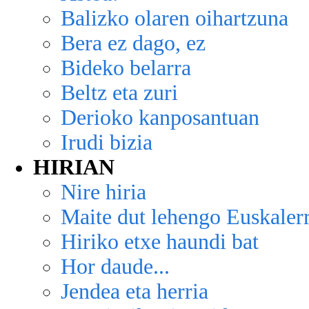
Balizko olaren oihartzuna
Bera ez dago, ez
Bideko belarra
Beltz eta zuri
Derioko kanposantuan
Irudi bizia
HIRIAN
Nire hiria
Maite dut lehengo Euskalerr
Hiriko etxe haundi bat
Hor daude...
Jendea eta herria