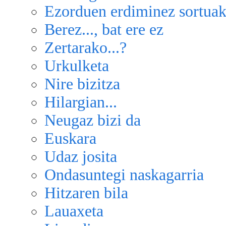
Ezorduen erdiminez sortua
Berez..., bat ere ez
Zertarako...?
Urkulketa
Nire bizitza
Hilargian...
Neugaz bizi da
Euskara
Udaz josita
Ondasuntegi naskagarria
Hitzaren bila
Lauaxeta