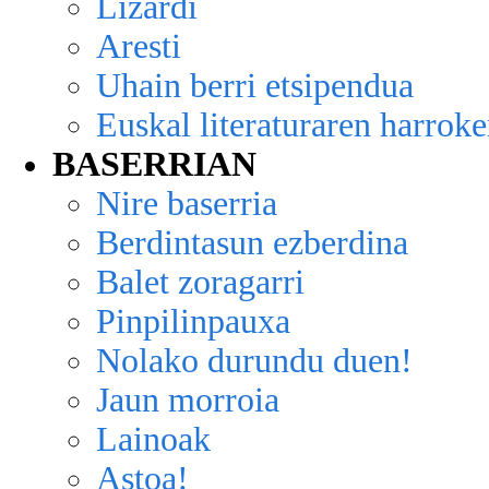
Lizardi
Aresti
Uhain berri etsipendua
Euskal literaturaren harroke
BASERRIAN
Nire baserria
Berdintasun ezberdina
Balet zoragarri
Pinpilinpauxa
Nolako durundu duen!
Jaun morroia
Lainoak
Astoa!