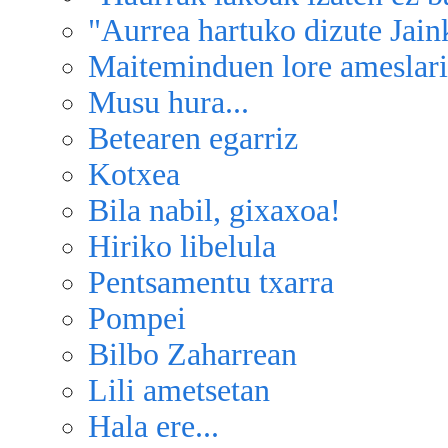
"Aurrea hartuko dizute Jai
Maiteminduen lore ameslar
Musu hura...
Betearen egarriz
Kotxea
Bila nabil, gixaxoa!
Hiriko libelula
Pentsamentu txarra
Pompei
Bilbo Zaharrean
Lili ametsetan
Hala ere...