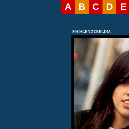
A
B
C
D
E
MAIALEN ZUBELDIA