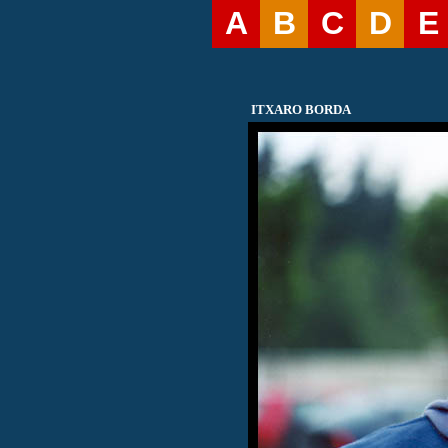
A
B
C
D
E
ITXARO BORDA