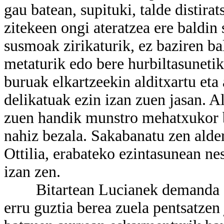
gau batean, supituki, talde distirat
zitekeen ongi ateratzea ere baldin
susmoak zirikaturik, ez baziren ba
metaturik edo bere hurbiltasunetik
buruak elkartzeekin alditxartu eta
delikatuak ezin izan zuen jasan. Al
zuen handik munstro mehatxukor ba
nahiz bezala. Sakabanatu zen alderd
Ottilia, erabateko ezintasunean ne
izan zen.
Bitartean Lucianek demanda gogo
erru guztia berea zuela pentsatzen 