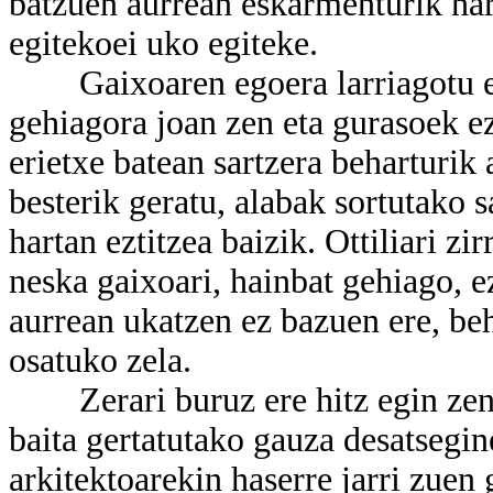
batzuen aurrean eskarmenturik har
egitekoei uko egiteke.
Gaixoaren egoera larriagotu egi
gehiagora joan zen eta gurasoek e
erietxe batean sartzera beharturik a
besterik geratu, alabak sortutako 
hartan eztitzea baizik. Ottiliari zi
neska gaixoari, hainbat gehiago, e
aurrean ukatzen ez bazuen ere, be
osatuko zela.
Zerari buruz ere hitz egin zen (
baita gertatutako gauza desatsegin
arkitektoarekin haserre jarri zuen 