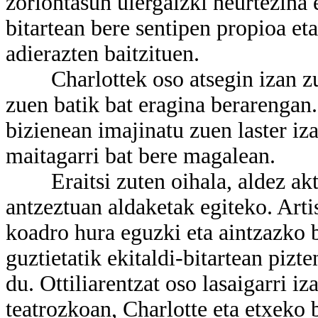
zoriontasun ulergaizki neurtezina 
bitartean bere sentipen propioa et
adierazten baitzituen.
Charlottek oso atsegin izan zue
zuen batik bat eragina berarengan.
bizienean imajinatu zuen laster iz
maitagarri bat bere magalean.
Eraitsi zuten oihala, aldez akto
antzeztuan aldaketak egiteko. Arti
koadro hura eguzki eta aintzazko b
guztietatik ekitaldi-bitartean pizt
du. Ottiliarentzat oso lasaigarri i
teatrozkoan, Charlotte eta etxeko 