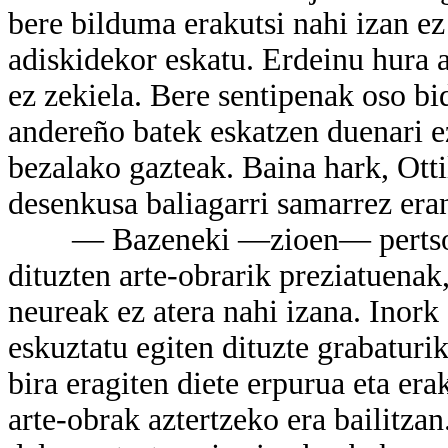
bere bilduma erakutsi nahi izan ez
adiskidekor eskatu. Erdeinu hura a
ez zekiela. Bere sentipenak oso bi
andereño batek eskatzen duenari ez
bezalako gazteak. Baina hark, Otti
desenkusa baliagarri samarrez era
— Bazeneki —zioen— pertsona k
dituzten arte-obrarik preziatuenak
neureak ez atera nahi izana. Inork
eskuztatu egiten dituzte grabaturik
bira eragiten diete erpurua eta era
arte-obrak aztertzeko era bailitza