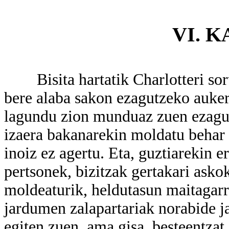
VI. 
Bisita hartatik Charlotteri sortu
bere alaba sakon ezagutzeko auker
lagundu zion munduaz zuen ezague
izaera bakanarekin moldatu behar 
inoiz ez agertu. Eta, guztiarekin e
pertsonek, bizitzak gertakari ask
moldeaturik, heldutasun maitagarri
jardumen zalapartariak norabide j
egiten zuen, ama gisa, besteentzat