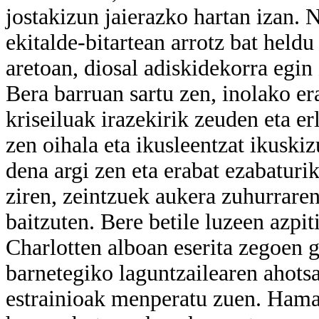
jostakizun jaierazko hartan izan. 
ekitalde-bitartean arrotz bat heldu
aretoan, diosal adiskidekorra egin 
Bera barruan sartu zen, inolako er
kriseiluak irazekirik zeuden eta e
zen oihala eta ikusleentzat ikuski
dena argi zen eta erabat ezabaturi
ziren, zeintzuek aukera zuhurraren
baitzuten. Bere betile luzeen azpit
Charlotten alboan eserita zegoen 
barnetegiko laguntzailearen ahots
estrainioak menperatu zuen. Hamaik