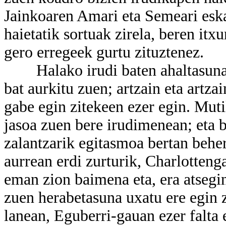
Jainkoaren Amari eta Semeari eska
haietatik sortuak zirela, beren itx
gero erregeek gurtu zituztenez.
Halako irudi baten ahaltasuna o
bat aurkitu zuen; artzain eta artzai
gabe egin zitekeen ezer egin. Mut
jasoa zuen bere irudimenean; eta 
zalantzarik egitasmoa bertan behera
aurrean erdi zurturik, Charlotten
eman zion baimena eta, era atsegin
zuen herabetasuna uxatu ere egin z
lanean, Eguberri-gauan ezer falta 