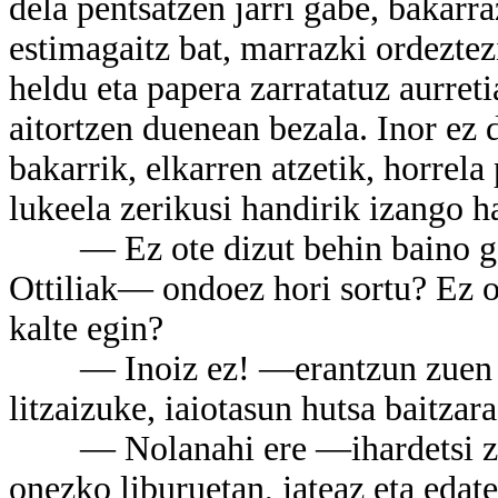
dela pentsatzen jarri gabe, bakarr
estimagaitz bat, marrazki ordeztez
heldu eta papera zarratatuz aurret
aitortzen duenean bezala. Inor ez 
bakarrik, elkarren atzetik, horrela
lukeela zerikusi handirik izango h
— Ez ote dizut behin baino geh
Ottiliak— ondoez hori sortu? Ez ot
kalte egin?
— Inoiz ez! —erantzun zuen ark
litzaizuke, iaiotasun hutsa baitzara
— Nolanahi ere —ihardetsi zion
onezko liburuetan, jateaz eta edat