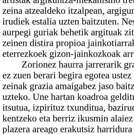
zeina atzealdeko itzalpean, argigu
irudiek estalia uzten baitzuten. N
aurpegi guriak behetik argituak zit
zeinen distira propioa jainkotiarra
eterrezkoek gizon-jainkozkoak arre
Zorionez haurra jarrerarik graz
ez zuen berari begira egotea uste
zeinak grazia amaigabez jaso baitz
uzteko. Une hartan koadroa gelditu
itsutua, izpirituz txunditua, bazi
kentzeko eta berriz ikusmin alaie
plazera areago erakutsiz harridura