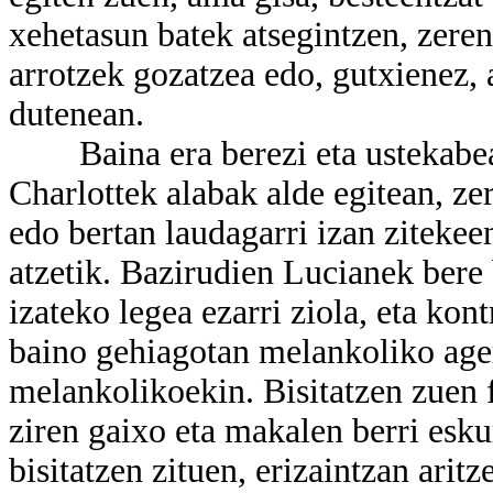
xehetasun batek atsegintzen, zeren
arrotzek gozatzea edo, gutxienez, a
dutenean.
Baina era berezi eta ustekabean
Charlottek alabak alde egitean, ze
edo bertan laudagarri izan zitekee
atzetik. Bazirudien Lucianek bere bu
izateko legea ezarri ziola, eta kon
baino gehiagotan melankoliko agert
melankolikoekin. Bisitatzen zuen 
ziren gaixo eta makalen berri esku
bisitatzen zituen, erizaintzan arit