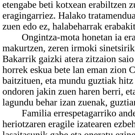
etengabe beti kotxean erabiltzen z
eragingarriez. Halako tratamendua
zuen edo ez, halabeharrak erabaki
Ongintza-mota honetan ia erabat
makurtzen, zeren irmoki sinetsirik
Bakarrik gaizki atera zitzaion saio
horrek eskua bete lan eman zion Ch
baitzituen, eta mundu guztiak hitz
ondoren jakin zuen haren berri, eta
lagundu behar izan zuenak, guztia
Familia errespetagarriko andere
heriotzaren eragile izatearen ezbeh
lasaitasunik gabe eta oneratu ezine