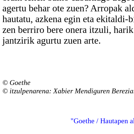
agertu behar ote zuen? Arropak al
hautatu, azkena egin eta ekitaldi-b
zen berriro bere onera itzuli, harik
jantzirik agurtu zuen arte.
© Goethe
© itzulpenarena: Xabier Mendiguren Berezia
"Goethe / Hautapen a