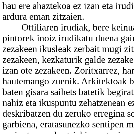
hau ere ahaztekoa ez izan eta irud
ardura eman zitzaien.
Ottiliaren irudiak, bere keinuak,
pintorek inoiz irudikatu duena gai
zezakeen ikusleak zerbait mugi zi
zezakeen, kezkaturik galde zezakee
izan ote zezakeen. Zoritxarrez, ha
hautemango zuenik. Arkitektoak bak
baten gisara saihets batetik begira
nahiz eta ikuspuntu zehatzenean e
deskribatzen du zeruko erregina s
garbiena, eratasunezko sentipen m