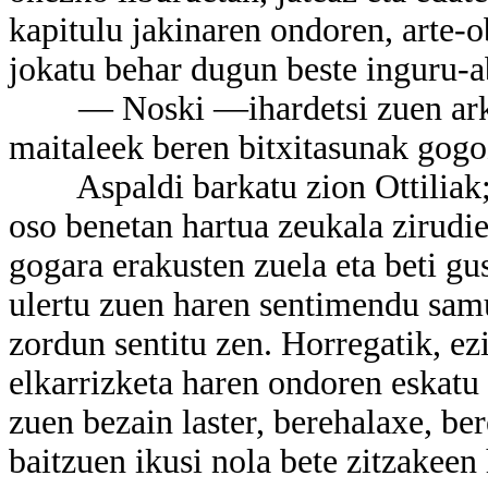
kapitulu jakinaren ondoren, arte-
jokatu behar dugun beste inguru-ab
— Noski —ihardetsi zuen arkite
maitaleek beren bitxitasunak gogo
Aspaldi barkatu zion Ottiliak; b
oso benetan hartua zeukala zirudie
gogara erakusten zuela eta beti gus
ulertu zuen haren sentimendu samu
zordun sentitu zen. Horregatik, ezi
elkarrizketa haren ondoren eskatu 
zuen bezain laster, berehalaxe, be
baitzuen ikusi nola bete zitzakeen