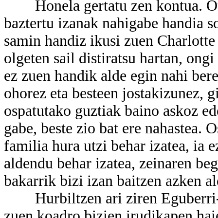
Honela gertatu zen kontua. Otti
baztertu izanak nahigabe handia so
samin handiz ikusi zuen Charlotte 
olgeten sail distiratsu hartan, ongi
ez zuen handik alde egin nahi bere
ohorez eta besteen jostakizunez, g
ospatutako guztiak baino askoz ede
gabe, beste zio bat ere nahastea. O
familia hura utzi behar izatea, ia 
aldendu behar izatea, zeinaren begi
bakarrik bizi izan baitzen azken al
Hurbiltzen ari ziren Eguberri-jai
zuen koadro bizien irudikapen haie