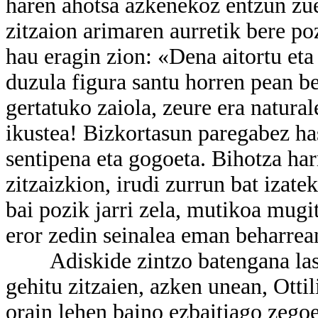
haren ahotsa azkenekoz entzun zue
zitzaion arimaren aurretik bere po
hau eragin zion: «Dena aitortu eta
duzula figura santu horren pean be
gertatuko zaiola, zeure era natural
ikustea! Bizkortasun paregabez ha
sentipena eta gogoeta. Bihotza ha
zitzaizkion, irudi zurrun bat izate
bai pozik jarri zela, mutikoa mugit
eror zedin seinalea eman beharrea
Adiskide zintzo batengana laste
gehitu zitzaien, azken unean, Ottil
orain lehen baino ezbaitiago zegoe