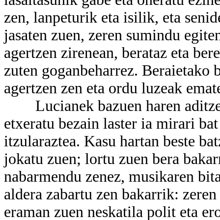
zen, lanpeturik eta isilik, eta sen
jasaten zuen, zeren sumindu egiten
agertzen zirenean, berataz eta ber
zuten goganbeharrez. Beraietako b
agertzen zen eta ordu luzeak emate
Lucianek bazuen haren aditzea e
etxeratu bezain laster ia mirari b
itzularaztea. Kasu hartan beste b
jokatu zuen; lortu zuen bera bakar
nabarmendu zenez, musikaren bitar
aldera zabartu zen bakarrik: zeren
eraman zuen neskatila polit eta er