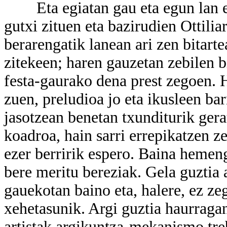
Eta egiatan gau eta egun lan egi
gutxi zituen eta bazirudien Ottilia
berarengatik lanean ari zen bitarte
zitekeen; haren gauzetan zebilen bi
festa-gaurako dena prest zegoen. H
zuen, preludioa jo eta ikusleen ba
jasotzean benetan txunditurik ger
koadroa, hain sarri errepikatzen z
ezer berririk espero. Baina hemen
bere meritu bereziak. Gela guztia 
gauekotan baino eta, halere, ez z
xehetasunik. Argi guztia haurragan
artistak argikuntza-mekanismo treb