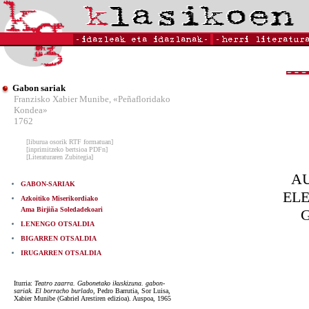
Gabon sariak
Franzisko Xabier Munibe, «Peñafloridako
Kondea»
1762
[liburua osorik RTF formatuan]
[inprimitzeko bertsioa PDFn]
[Literaturaren Zubitegia]
A
GABON-SARIAK
EL
Azkoitiko Miserikordiako
Ama Birjiña Soledadekoari
LENENGO OTSALDIA
BIGARREN OTSALDIA
IRUGARREN OTSALDIA
Iturria:
Teatro zaarra. Gabonetako ikuskizuna. gabon-
sariak. El borracho burlado
, Pedro Barrutia, Sor Luisa,
Xabier Munibe (Gabriel Arestiren edizioa). Auspoa, 1965