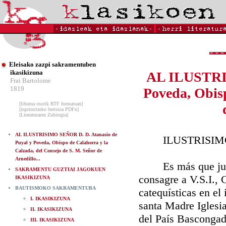
Eleisako zazpi sakramentuben
ikasikizuna
AL ILUSTRIS
Frai Bartolome
1819
Poveda, Obisp
[liburua osorik RTF formatuan]
[inprimitzeko bertsioa PDFn]
[Literaturaren Zubitegia]
AL ILUSTRISIMO SEÑOR D. D. Atanasio de
ILUSTRISIMO
Puyal y Poveda, Obispo de Calahorra y la
Calzada, del Consejo de S. M. Señor de
Arnedillo...
Es más que justo 
SAKRAMENTU GUZTIAI JAGOKUEN
consagre a V.S.I., 
IKASIKIZUNA
BAUTISMOKO SAKRAMENTUBA
catequísticas en el
I. IKASIKIZUNA
santa Madre Iglesi
II. IKASIKIZUNA
del País Bascongado
III. IKASIKIZUNA