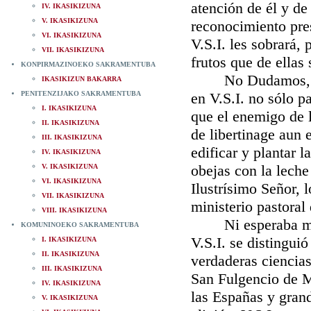
atención de él y de
IV. IKASIKIZUNA
V. IKASIKIZUNA
reconocimiento pres
VI. IKASIKIZUNA
V.S.I. les sobrará,
VII. IKASIKIZUNA
frutos que de ellas 
KONPIRMAZINOEKO SAKRAMENTUBA
No Dudamos, Ilust
IKASIKIZUN BAKARRA
PENITENZIJAKO SAKRAMENTUBA
en V.S.I. no sólo p
I. IKASIKIZUNA
que el enemigo de l
II. IKASIKIZUNA
de libertinage aun 
III. IKASIKIZUNA
edificar y plantar l
IV. IKASIKIZUNA
obejas con la leche
V. IKASIKIZUNA
VI. IKASIKIZUNA
Ilustrísimo Señor, 
VII. IKASIKIZUNA
ministerio pastoral 
VIII. IKASIKIZUNA
Ni esperaba menos
KOMUNINOEKO SAKRAMENTUBA
V.S.I. se distinguió
I. IKASIKIZUNA
II. IKASIKIZUNA
verdaderas ciencias
III. IKASIKIZUNA
San Fulgencio de M
IV. IKASIKIZUNA
las Españas y grand
V. IKASIKIZUNA