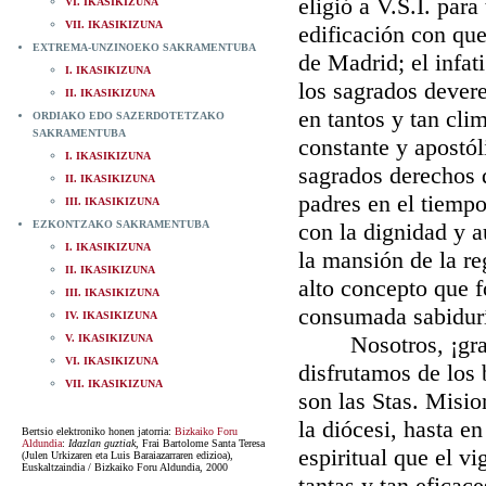
eligió a V.S.I. par
VI. IKASIKIZUNA
VII. IKASIKIZUNA
edificación con que
EXTREMA-UNZINOEKO SAKRAMENTUBA
de Madrid; el infat
I. IKASIKIZUNA
los sagrados devere
II. IKASIKIZUNA
en tantos y tan clim
ORDIAKO EDO SAZERDOTETZAKO
SAKRAMENTUBA
constante y apostó
I. IKASIKIZUNA
sagrados derechos d
II. IKASIKIZUNA
padres en el tiempo
III. IKASIKIZUNA
EZKONTZAKO SAKRAMENTUBA
con la dignidad y 
I. IKASIKIZUNA
la mansión de la re
II. IKASIKIZUNA
alto concepto que f
III. IKASIKIZUNA
consumada sabidurí
IV. IKASIKIZUNA
Nosotros, ¡gracia
V. IKASIKIZUNA
VI. IKASIKIZUNA
disfrutamos de los 
VII. IKASIKIZUNA
son las Stas. Misio
la diócesi, hasta e
Bertsio elektroniko honen jatorria:
Bizkaiko Foru
Aldundia
:
Idazlan guztiak
, Frai Bartolome Santa Teresa
espiritual que el v
(Julen Urkizaren eta Luis Baraiazarraren edizioa),
Euskaltzaindia / Bizkaiko Foru Aldundia, 2000
tantas y tan eficace