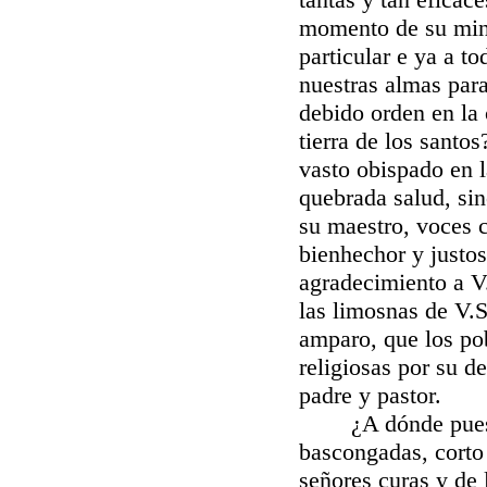
momento de su minis
particular e ya a t
nuestras almas para
debido orden en la c
tierra de los santo
vasto obispado en l
quebrada salud, si
su maestro, voces c
bienhechor y justos
agradecimiento a V
las limosnas de V.S
amparo, que los po
religiosas por su d
padre y pastor.
¿A dónde pues yo
bascongadas, corto
señores curas y de 