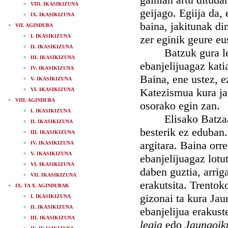
VIII. IKASIKIZUNA
geijago. Egiija da,
IX. IKASIKIZUNA
baina, jakitunak di
VII. AGINDUBA
I. IKASIKIZUNA
zer eginik geure eu
II. IKASIKIZUNA
Batzuk gura le
III. IKASIKIZUNA
ebanjelijuagaz kati
IV. IKASIKIZUNA
Baina, ene ustez, e
V. IKASIKIZUNA
Katezismua kura jau
VI. IKASIKIZUNA
VIII. AGINDUBA
osorako egin zan.
I. IKASIKIZUNA
Elisako Batzaar ta
II. IKASIKIZUNA
besterik ez eduban
III. IKASIKIZUNA
argitara. Baina or
IV. IKASIKIZUNA
V. IKASIKIZUNA
ebanjelijuagaz lotut
VI. IKASIKIZUNA
daben guztia, arrig
VII. IKASIKIZUNA
erakutsita. Trentok
IX. TA X. AGINDUBAK
gizonai ta kura Jau
I. IKASIKIZUNA
II. IKASIKIZUNA
ebanjelijua erakus
III. IKASIKIZUNA
legia
edo
Jaungoik