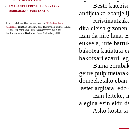
IV. IKASIKIZUNA
Beste katezismo n
AMA SANTA TERESA JESUSENAREN
ONDRARAKO ONDO ESATIA
andijetako ebanjeli
Kristinautzako si
Bertsio elektroniko honen jatorria:
Bizkaiko Foru
dira eleisa gizonen
Aldundia
:
Idazlan guztiak
, Frai Bartolome Santa Teresa
(Julen Urkizaren eta Luis Baraiazarraren edizioa),
Euskaltzaindia / Bizkaiko Foru Aldundia, 2000
izan da nire lana.
eukeela, urte barr
bakotxa katiatuta e
bakotxari ezarri le
Baina zerubak pres
geure pulpituetarak
domeeketako ebanje
laster argitara, ed
Izan leiteke, ir
alegina ezin eldu d
Asko kosta ta me