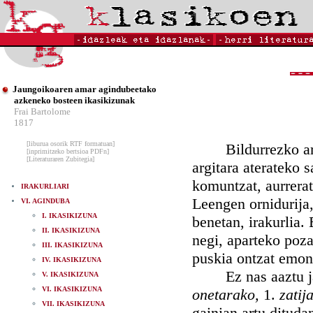
Jaungoikoaren amar agindubeetako
azkeneko bosteen ikasikizunak
Frai Bartolome
1817
[liburua osorik RTF formatuan]
Bildurrezko ardur
[inprimitzeko bertsioa PDFn]
[Literaturaren Zubitegia]
argitara aterateko s
komuntzat, aurrerat
IRAKURLIARI
Leengen ornidurija,
VI. AGINDUBA
I. IKASIKIZUNA
benetan, irakurlia.
II. IKASIKIZUNA
negi, aparteko poza
III. IKASIKIZUNA
puskia ontzat emon
IV. IKASIKIZUNA
Ez nas aaztu jak
V. IKASIKIZUNA
VI. IKASIKIZUNA
onetarako,
1.
zatij
VII. IKASIKIZUNA
gainian artu dituda