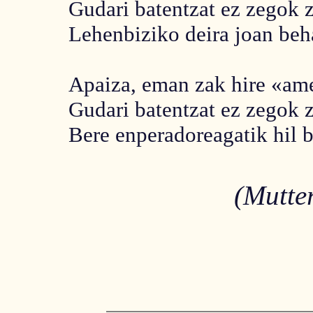
Gudari batentzat ez zegok z
Lehenbiziko deira joan beha
Apaiza, eman zak hire «ame
Gudari batentzat ez zegok z
Bere enperadoreagatik hil b
(Mutte