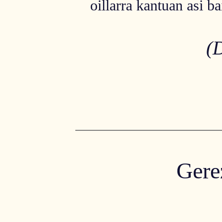
oillarra kantuan asi bai
(
Gere