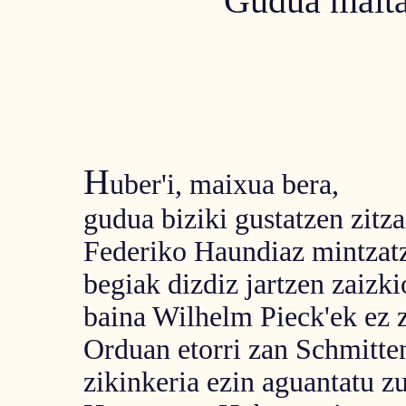
Gudua maita
H
uber'i, maixua bera,
gudua biziki gustatzen zitza
Federiko Haundiaz mintzat
begiak dizdiz jartzen zaizki
baina Wilhelm Pieck'ek ez z
Orduan etorri zan Schmitten
zikinkeria ezin aguantatu z