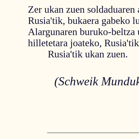
Zer ukan zuen soldaduaren 
Rusia'tik, bukaera gabeko lu
Alargunaren buruko-beltza
hilletetara joateko, Rusia'tik
Rusia'tik ukan zuen.
(Schweik Munduk