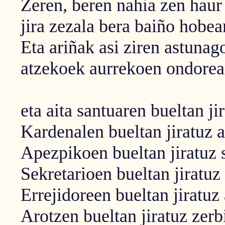
Zeren, beren nahia zen haur
jira zezala bera baiño hobea
Eta ariñak asi ziren astunag
atzekoek aurrekoen ondorean
eta aita santuaren bueltan ji
Kardenalen bueltan jiratuz 
Apezpikoen bueltan jiratuz 
Sekretarioen bueltan jiratuz
Errejidoreen bueltan jiratuz
Arotzen bueltan jiratuz zerb