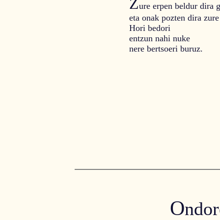
Z
ure erpen beldur dira 
eta onak pozten dira zure
Hori bedori
entzun nahi nuke
nere bertsoeri buruz.
O
ndor