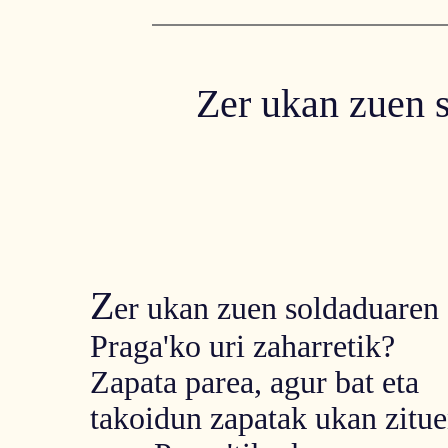
Zer ukan zuen 
Z
er ukan zuen soldaduaren
Praga'ko uri zaharretik?
Zapata parea, agur bat eta
takoidun zapatak ukan zitue