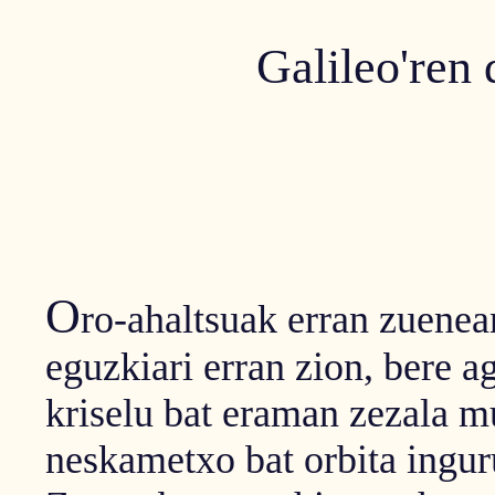
Galileo'ren 
O
ro-ahaltsuak erran zuenea
eguzkiari erran zion, bere a
kriselu bat eraman zezala m
neskametxo bat orbita ingur