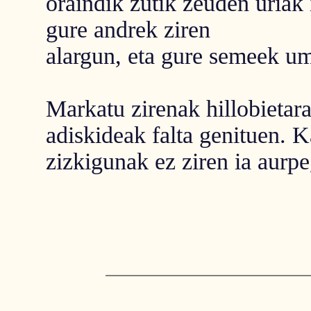
oraindik zutik zeuden uriak
gure andrek ziren
alargun, eta gure semeek um
Markatu zirenak hillobietara
adiskideak falta genituen. K
zizkigunak ez ziren ia aurpe