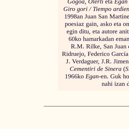
Gogoa
,
Olerti
eta
Egan
Giro gori / Tiempo ardie
1998an Juan San Martin
poesiaz gain, asko eta o
egin ditu, eta autore an
60ko hamarkadan emana
R.M. Rilke, San Juan 
Ridruejo, Federico Garcí
J. Verdaguer, J.R. Jimen
Cementiri de Sinera
(
S
1966ko
Egan
-en. Guk ho
nahi izan 