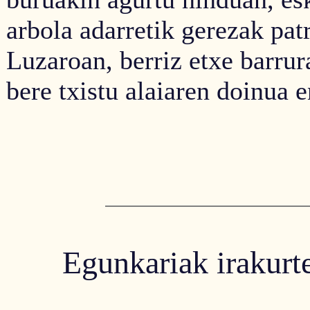
arbola adarretik gerezak patr
Luzaroan, berriz etxe barrur
bere txistu alaiaren doinua e
Egunkariak irakurte