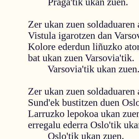
Praga'tik ukan zuen.
Zer ukan zuen soldaduaren 
Vistula igarotzen dan Varsov
Kolore ederdun liñuzko ato
bat ukan zuen Varsovia'tik.
Varsovia'tik ukan zuen
Zer ukan zuen soldaduaren 
Sund'ek bustitzen duen Oslo
Larruzko lepokoa ukan zuen
erregalu ederra Oslo'tik uka
Oslo'tik ukan zuen.