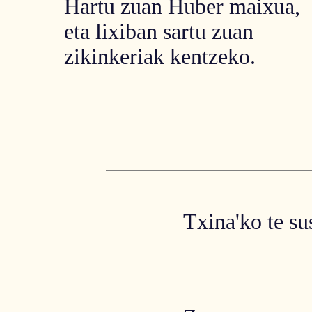
Hartu zuan Huber maixua,
eta lixiban sartu zuan
zikinkeriak kentzeko.
Txina'ko te sus