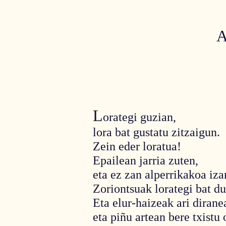
A
L
orategi guzian,
lora bat gustatu zitzaigun.
Zein eder loratua!
Epailean jarria zuten,
eta ez zan alperrikakoa iza
Zoriontsuak lorategi bat d
Eta elur-haizeak ari dirane
eta piñu artean bere txistu 