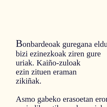
B
onbardeoak guregana eldu
bizi ezinezkoak ziren gure
uriak. Kaiño-zuloak
ezin zituen eraman
zikiñak.
Asmo gabeko erasoetan erori