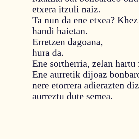
etxera itzuli naiz.
Ta nun da ene etxea? Khez
handi haietan.
Erretzen dagoana,
hura da.
Ene sortherria, zelan hartu
Ene aurretik dijoaz bonba
nere etorrera adierazten di
aurreztu dute semea.