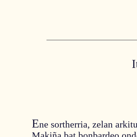
I
E
ne sortherria, zelan arki
Makiña bat bonbardeo ond