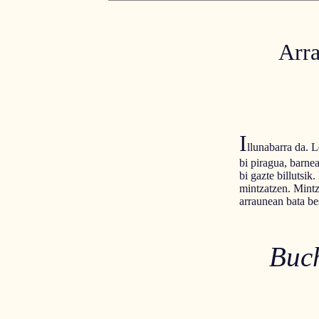
Arra
I
llunabarra da. L
bi piragua, barne
bi gazte billutsi
mintzatzen. Mint
arraunean bata be
Buch