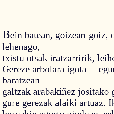
B
ein batean, goizean-goiz, 
lehenago,
txistu otsak iratzarririk, lei
Gereze arbolara igota —egun
baratzean—
galtzak arabakiñez jositako 
gure gerezak alaiki artuaz. 
buruakin agurtu ninduan, es