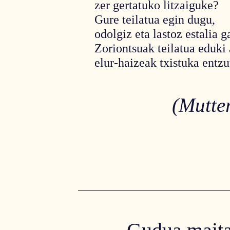
zer gertatuko litzaiguke?
Gure teilatua egin dugu,
odolgiz eta lastoz estalia g
Zoriontsuak teilatua eduki
elur-haizeak txistuka entzu
(Mutte