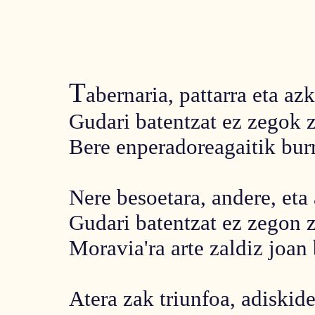
T
abernaria, pattarra eta azk
Gudari batentzat ez zegok z
Bere enperadoreagaitik bur
Nere besoetara, andere, eta 
Gudari batentzat ez zegon z
Moravia'ra arte zaldiz joan 
Atera zak triunfoa, adiskide