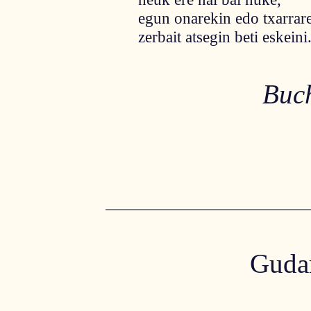
egun onarekin edo txarrar
zerbait atsegin beti eskeini
Buch
Gudar