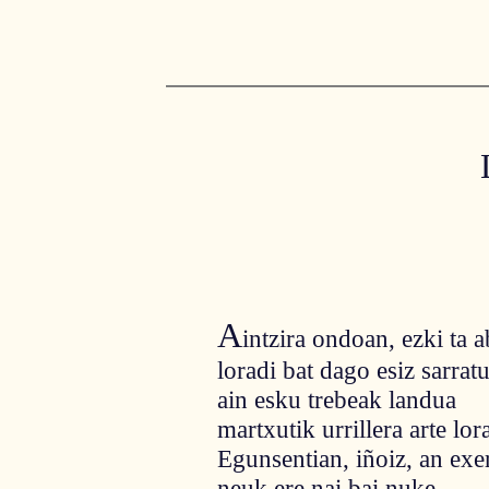
A
intzira ondoan, ezki ta a
loradi bat dago esiz sarratu
ain esku trebeak landua
martxutik urrillera arte lor
Egunsentian, iñoiz, an exer
neuk ere nai bai nuke,