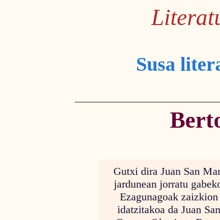
Litera
Susa liter
Bert
Gutxi dira Juan San Mart
jardunean jorratu gabek
Ezagunagoak zaizkion 
idatzitakoa da Juan Sa