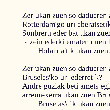
Zer ukan zuen soldaduaren 
Rotterdam'go uri aberatseti
Sonbreru eder bat ukan zue
ta zein ederki ematen duen
Holanda'tik ukan zuen.
Zer ukan zuen soldaduaren 
Bruselas'ko uri ederretik?
Andre guziak beti amets eg
arreun-xerra ukan zuen Brus
Bruselas'dik ukan zuen