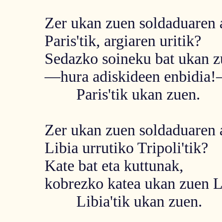
Zer ukan zuen soldaduaren 
Paris'tik, argiaren uritik?
Sedazko soineku bat ukan 
—hura adiskideen enbidia!—
Paris'tik ukan zuen.
Zer ukan zuen soldaduaren 
Libia urrutiko Tripoli'tik?
Kate bat eta kuttunak,
kobrezko katea ukan zuen Li
Libia'tik ukan zuen.