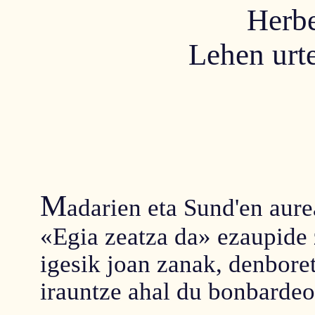
Herbe
Lehen urt
M
adarien eta Sund'en aure
«Egia zeatza da» ezaupide 
igesik joan zanak, denbore
irauntze ahal du bonbarde