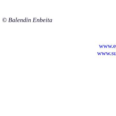
© Balendin Enbeita
www.e
www.sus