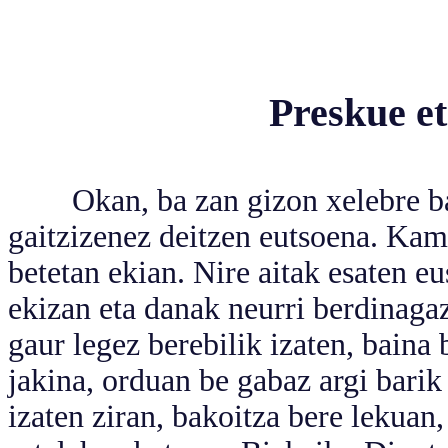
Preskue et
Okan, ba zan gizon xelebre bat
gaitzizenez deitzen eutsoena. Kam
betetan ekian. Nire aitak esaten 
ekizan eta danak neurri berdinaga
gaur legez berebilik izaten, baina 
jakina, orduan be gabaz argi bari
izaten ziran, bakoitza bere lekuan