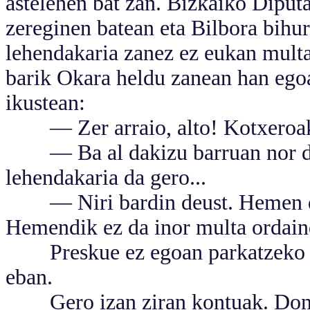
astelehen bat zan. Bizkaiko Diput
zereginen batean eta Bilbora bihu
lehendakaria zanez ez eukan multa
barik Okara heldu zanean han egoa
ikustean:
— Zer arraio, alto! Kotxeroa
— Ba al dakizu barruan nor do
lehendakaria da gero...
— Niri bardin deust. Hemen da
Hemendik ez da inor multa ordaind
Preskue ez egoan parkatzeko et
eban.
Gero izan ziran kontuak. Don An