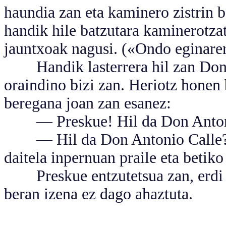
haundia zan eta kaminero zistrin b
handik hile batzutara kaminerotzat
jauntxoak nagusi. («Ondo eginare
Handik lasterrera hil zan Don A
oraindino bizi zan. Heriotz honen 
beregana joan zan esanez:
— Preskue! Hil da Don Antoni
— Hil da Don Antonio Calle? Hi
daitela inpernuan praile eta betiko
Preskue entzutetsua zan, erdi ber
beran izena ez dago ahaztuta.