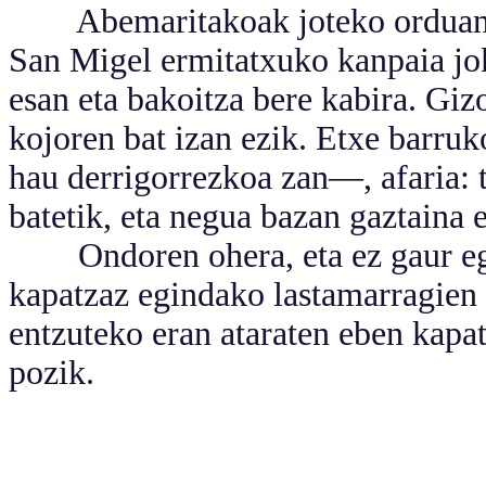
Abemaritakoak joteko orduan, A
San Migel ermitatxuko kanpaia jok
esan eta bakoitza bere kabira. Giz
kojoren bat izan ezik. Etxe barruk
hau derrigorrezkoa zan—, afaria: 
batetik, eta negua bazan gaztaina 
Ondoren ohera, eta ez gaur egun
kapatzaz egindako lastamarragien
entzuteko eran ataraten eben kapat
pozik.