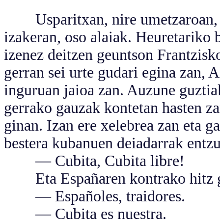
Usparitxan, nire umetzaroan, 10
izakeran, oso alaiak. Heuretariko
izenez deitzen geuntson Frantzis
gerran sei urte gudari egina zan, 
inguruan jaioa zan. Auzune guzti
gerrako gauzak kontetan hasten za
ginan. Izan ere xelebrea zan eta g
bestera kubanuen deiadarrak entzut
— Cubita, Cubita libre!
Eta Españaren kontrako hitz g
— Españoles, traidores.
— Cubita es nuestra.