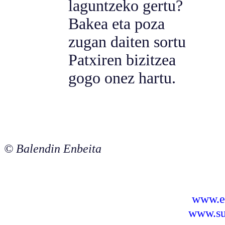
laguntzeko gertu?
Bakea eta poza
zugan daiten sortu
Patxiren bizitzea
gogo onez hartu.
© Balendin Enbeita
www.e
www.sus