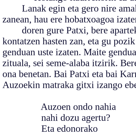
Lanak egin eta gero nire amak af
zanean, hau ere hobatxoagoa izate
doren gure Patxi, bere aparteko 
kontatzen hasten zan, eta gu pozik
genduan uste izaten. Maite genduan
zituala, sei seme-alaba itzirik. B
ona benetan. Bai Patxi eta bai Ka
Auzoekin matraka gitxi izango eb
Auzoen ondo nahia
nahi dozu agertu?
Eta edonorako