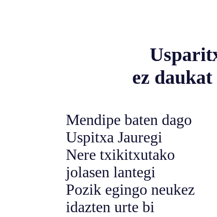
Usparit
ez daukat 
Mendipe baten dago
Uspitxa Jauregi
Nere txikitxutako
jolasen lantegi
Pozik egingo neukez
idazten urte bi