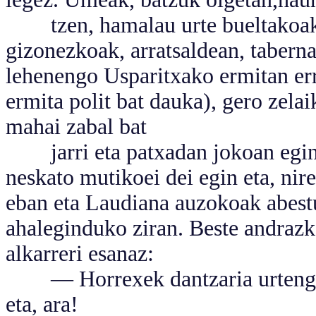
tzen, hamalau urte bueltakoak 
gizonezkoak, arratsaldean, taber
lehenengo Usparitxako ermitan er
ermita polit bat dauka), gero zela
mahai zabal bat
jarri eta patxadan jokoan eging
neskato mutikoei dei egin eta, ni
eban eta Laudiana auzokoak abestu
ahaleginduko ziran. Beste andrazk
alkarreri esanaz:
— Horrexek dantzaria urtengo j
eta, ara!