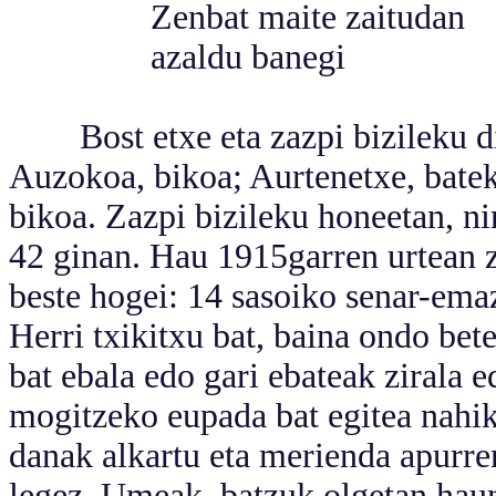
Zenbat maite zaitudan
azaldu banegi
Bost etxe eta zazpi bizileku ditu
Auzokoa, bikoa; Aurtenetxe, bate
bikoa. Zazpi bizileku honeetan, n
42 ginan. Hau 1915garren urtean z
beste hogei: 14 sasoiko senar-emaz
Herri txikitxu bat, baina ondo bet
bat ebala edo gari ebateak zirala 
mogitzeko eupada bat egitea nahik
danak alkartu eta merienda apurre
legez. Umeak, batzuk olgetan,hau