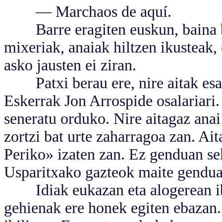
— Marchaos de aquí.
Barre eragiten euskun, baina ba
mixeriak, anaiak hiltzen ikusteak,
asko jausten ei ziran.
Patxi berau ere, nire aitak esat
Eskerrak Jon Arrospide osalariari. 
seneratu orduko. Nire aitagaz anai 
zortzi bat urte zaharragoa zan. Ai
Periko» izaten zan. Ez genduan sek
Usparitxako gazteok maite genduan
Idiak eukazan eta alogerean ibi
gehienak ere honek egiten ebazan. 