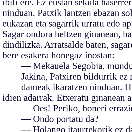
ibili ere. Ez eustan sekula haserre
ninduan. Patxik lantzen ebazan sol
eukazan eta sagarrik urratu edo ap
Sagar ondora heltzen ginanean, han
dindilizka. Arratsalde baten, saga
bere esakera honegaz inostan:
— Mekauela Segobia, munduan e
Jakina, Patxiren bildurrik ez ne
dameak ikaratzen ninduan. Hone
idien adarrak. Etxeratu ginanean a
— Oes! Periko, honeri errazino
— Ondo portatu da?
— Holango itaurrekorik ez d