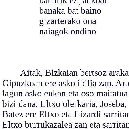
barririk ez jaukoat
banaka bat baino
gizarterako ona
naiagok ondino
Aitak, Bizkaian bertsoz arakatu 
Gipuzkoan ere asko ibilia zan. Ar
lagun asko eukan eta oso maitatua
bizi dana, Eltxo olerkaria, Joseba,
Batez ere Eltxo eta Lizardi sarrit
Eltxo burrukazalea zan eta sarritan