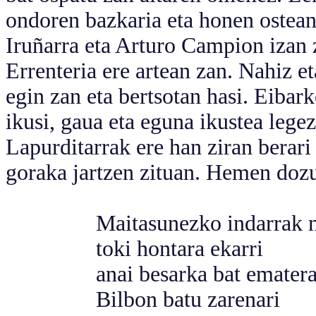
ondoren bazkaria eta honen ostean
Iruñarra eta Arturo Campion izan 
Errenteria ere artean zan. Nahiz et
egin zan eta bertsotan hasi. Eibar
ikusi, gaua eta eguna ikustea lege
Lapurditarrak ere han ziran berari
goraka jartzen zituan. Hemen dozu
Maitasunezko indarrak na
toki hontara ekarri
anai besarka bat emater
Bilbon batu zarenari