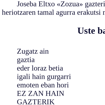
Joseba Eltxo «Zozua» gazterik hi
heriotzaren tamal agurra erakutsi n
Uste b
Zugatz ain
gaztia
eder loraz betia
igali hain gurgarri
emoten eban hori
EZ ZAN HAIN
GAZTERIK