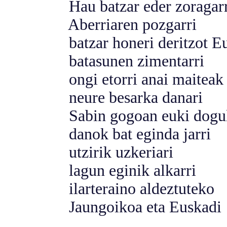
Hau batzar eder zoragarr
Aberriaren pozgarri
batzar honeri deritzot Eu
batasunen zimentarri
ongi etorri anai maiteak
neure besarka danari
Sabin gogoan euki dogu
danok bat eginda jarri
utzirik uzkeriari
lagun eginik alkarri
ilarteraino aldeztuteko
Jaungoikoa eta Euskadi