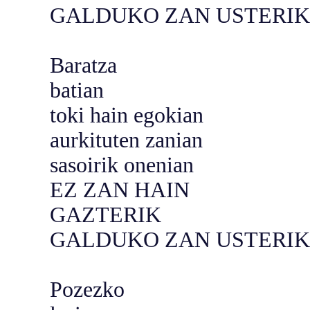
GALDUKO ZAN USTERIK
Baratza
batian
toki hain egokian
aurkituten zanian
sasoirik onenian
EZ ZAN HAIN
GAZTERIK
GALDUKO ZAN USTERIK
Pozezko