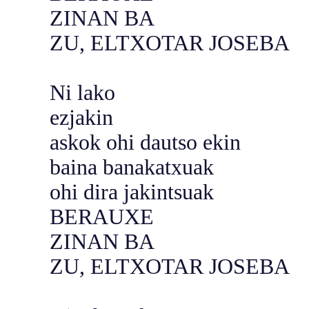
ZINAN BA
ZU, ELTXOTAR JOSEBA
Ni lako
ezjakin
askok ohi dautso ekin
baina banakatxuak
ohi dira jakintsuak
BERAUXE
ZINAN BA
ZU, ELTXOTAR JOSEBA