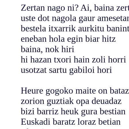
Zertan nago ni? Ai, baina zer
uste dot nagola gaur ameseta
bestela itxarrik aurkitu banin
eneban hola egin biar hitz
baina, nok hiri
hi hazan txori hain zoli horri
usotzat sartu gabiloi hori
Heure gogoko maite on bataz
zorion guztiak opa deuadaz
bizi barriz heuk gura bestian
Euskadi baratz loraz betian