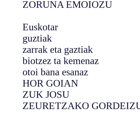
ZORUNA EMOIOZU
Euskotar
guztiak
zarrak eta gaztiak
biotzez ta kemenaz
otoi bana esanaz
HOR GOIAN
ZUK JOSU
ZEURETZAKO GORDEIZ