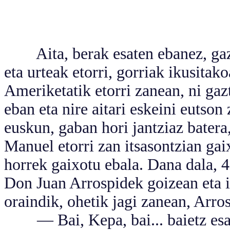
Aita, berak esaten ebanez, gazte
eta urteak etorri, gorriak ikusita
Ameriketatik etorri zanean, ni gaz
eban eta nire aitari eskeini eutson
euskun, gaban hori jantziaz batera
Manuel etorri zan itsasontzian gai
horrek gaixotu ebala. Dana dala, 4
Don Juan Arrospidek goizean eta 
oraindik, ohetik jagi zanean, Arro
— Bai, Kepa, bai... baietz esate