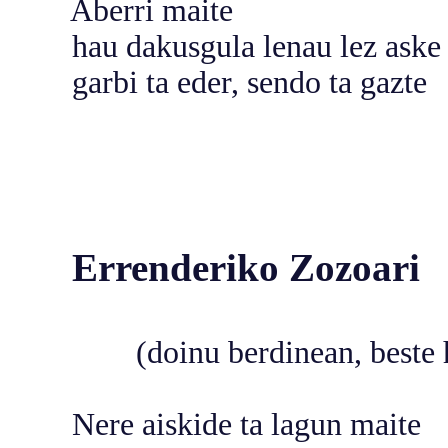
Aberri maite
hau dakusgula lenau lez aske
garbi ta eder, sendo ta gazte
Errenderiko Zozoari
(doinu berdinean, beste hiru
Nere aiskide ta lagun maite