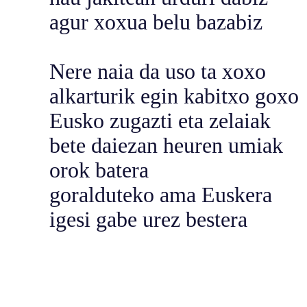
agur xoxua belu bazabiz
Nere naia da uso ta xoxo
alkarturik egin kabitxo goxo
Eusko zugazti eta zelaiak
bete daiezan heuren umiak
orok batera
goralduteko ama Euskera
igesi gabe urez bestera