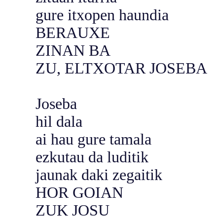
gure itxopen haundia
BERAUXE
ZINAN BA
ZU, ELTXOTAR JOSEBA
Joseba
hil dala
ai hau gure tamala
ezkutau da luditik
jaunak daki zegaitik
HOR GOIAN
ZUK JOSU