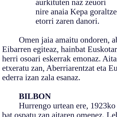
aurkituten naz zeuori
nire anaia Kepa goraltze
etorri zaren danori.
Omen jaia amaitu ondoren, aber
Eibarren egiteaz, hainbat Euskota
herri osoari eskerrak emonaz. Aita 
etxeratu zan, Aberriarentzat eta E
ederra izan zala esanaz.
BILBON
Hurrengo urtean ere, 1923ko Jor
bat ospatu zan aitaren omenez. Le