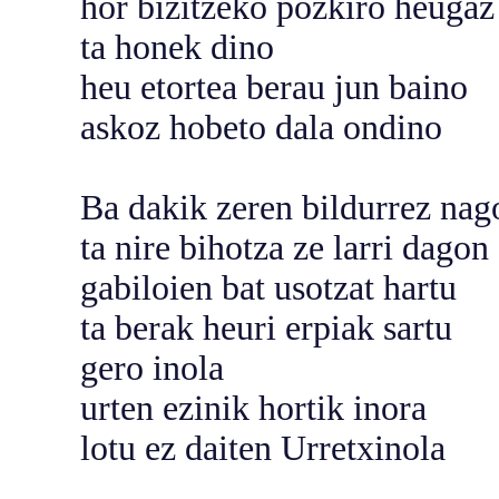
hor bizitzeko pozkiro heugaz
ta honek dino
heu etortea berau jun baino
askoz hobeto dala ondino
Ba dakik zeren bildurrez nag
ta nire bihotza ze larri dagon
gabiloien bat usotzat hartu
ta berak heuri erpiak sartu
gero inola
urten ezinik hortik inora
lotu ez daiten Urretxinola