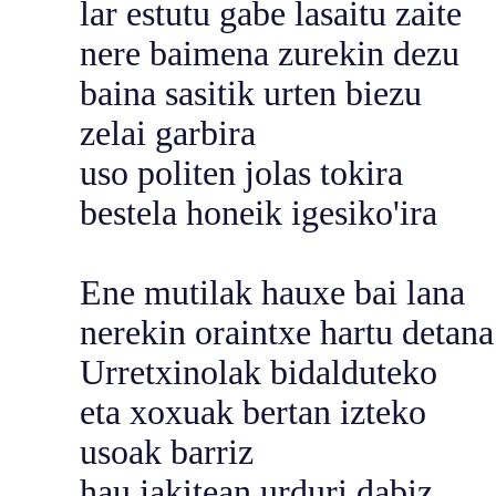
lar estutu gabe lasaitu zaite
nere baimena zurekin dezu
baina sasitik urten biezu
zelai garbira
uso politen jolas tokira
bestela honeik igesiko'ira
Ene mutilak hauxe bai lana
nerekin oraintxe hartu detana
Urretxinolak bidalduteko
eta xoxuak bertan izteko
usoak barriz
hau jakitean urduri dabiz