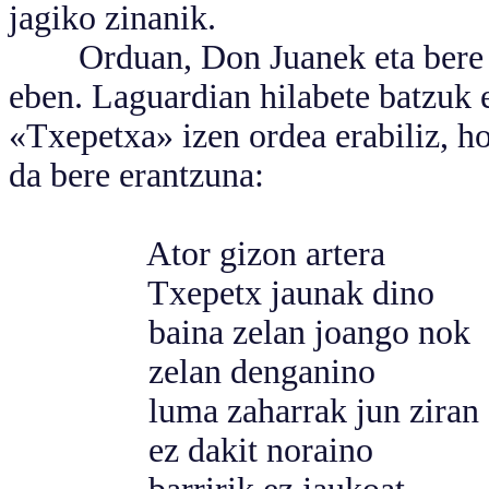
jagiko zinanik.
Orduan, Don Juanek eta bere os
eben. Laguardian hilabete batzuk 
«Txepetxa» izen ordea erabiliz, h
da bere erantzuna:
Ator gizon artera
Txepetx jaunak dino
baina zelan joango nok
zelan denganino
luma zaharrak jun ziran
ez dakit noraino