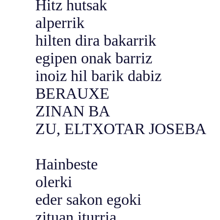
Hitz hutsak
alperrik
hilten dira bakarrik
egipen onak barriz
inoiz hil barik dabiz
BERAUXE
ZINAN BA
ZU, ELTXOTAR JOSEBA
Hainbeste
olerki
eder sakon egoki
zituan iturria