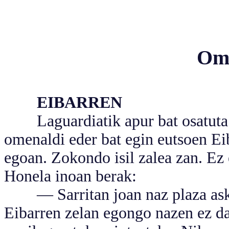
Ome
EIBARREN
Laguardiatik apur bat osatuta et
omenaldi eder bat egin eutsoen Eiba
egoan. Zokondo isil zalea zan. Ez 
Honela inoan berak:
— Sarritan joan naz plaza askotar
Eibarren zelan egongo nazen ez dak