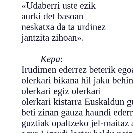
«Udaberri uste ezik
aurki det basoan
neskatxa da ta urdinez
jantzita zihoan».
Kepa
:
Irudimen ederrez beterik ego
olerkari bikana hil jaku behi
olerkari egiz olerkari
olerkari kistarra Euskaldun gu
beti zinan gauza haundi ederre
guztiak opaltzeko jel-maitaz 