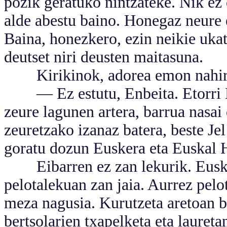
pozik geratuko nintzateke. Nik ez 
alde abestu baino. Honegaz neure 
Baina, honezkero, ezin neikie uka
deutset niri deusten maitasuna.
Kirikinok, adorea emon nahirik
— Ez estutu, Enbeita. Etorri Ei
zeure lagunen artera, barrua nasa
zeuretzako izanaz batera, beste Jel
goratu dozun Euskera eta Euskal H
Eibarren ez zan lekurik. Euskadi
pelotalekuan zan jaia. Aurrez pelo
meza nagusia. Kurutzeta aretoan ba
bertsolarien txapelketa eta lauret