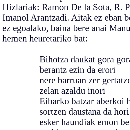
Hizlariak: Ramon De la Sota, R. P
Imanol Arantzadi. Aitak ez eban be
ez egoalako, baina bere anai Manu
hemen heuretariko bat:
Bihotza daukat gora gor
berantz ezin da erori
nere barruan zer gertatze
zelan azaldu inori
Eibarko batzar aberkoi h
sortzen daustana da hori
esker haundiak emon beh