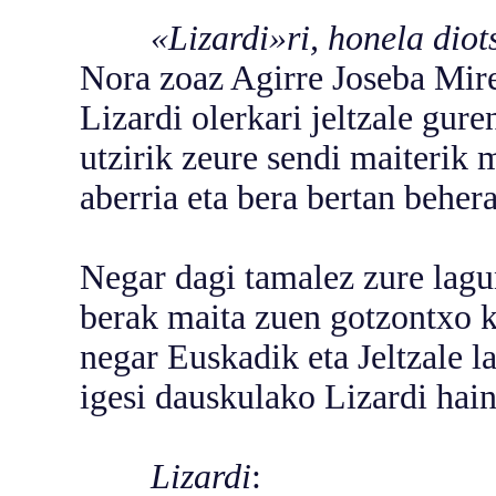
«Lizardi»ri, honela diot
Nora zoaz Agirre Joseba Mir
Lizardi olerkari jeltzale gure
utzirik zeure sendi maiterik m
aberria eta bera bertan behera
Negar dagi tamalez zure lagu
berak maita zuen gotzontxo k
negar Euskadik eta Jeltzale l
igesi dauskulako Lizardi hain
Lizardi
: