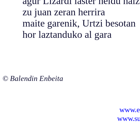
agur Lizardi laster heldu naiz
zu juan zeran herrira
maite garenik, Urtzi besotan
hor laztanduko al gara
© Balendin Enbeita
www.e
www.sus