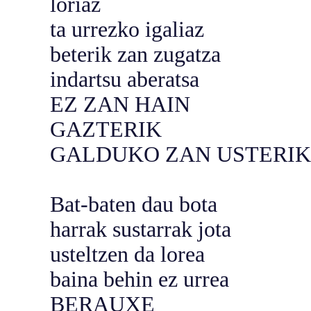
loriaz
ta urrezko igaliaz
beterik zan zugatza
indartsu aberatsa
EZ ZAN HAIN
GAZTERIK
GALDUKO ZAN USTERIK
Bat-baten dau bota
harrak sustarrak jota
usteltzen da lorea
baina behin ez urrea
BERAUXE