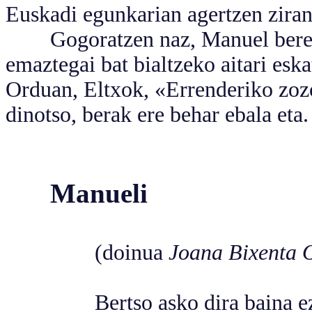
Euskadi egunkarian agertzen ziran
Gogoratzen naz, Manuel bere a
emaztegai bat bialtzeko aitari esk
Orduan, Eltxok, «Errenderiko zozo
dinotso, berak ere behar ebala eta.
Manueli
(doinua
Joana Bixenta 
Bertso asko dira baina ezaugar