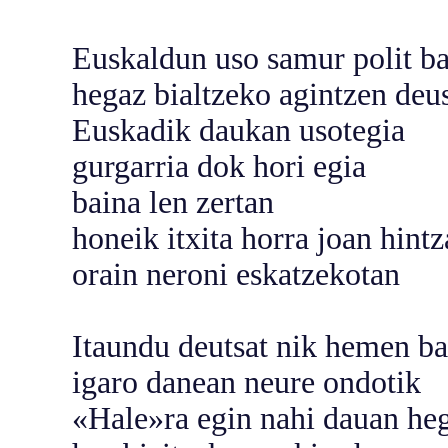
Euskaldun uso samur polit ba
hegaz bialtzeko agintzen deus
Euskadik daukan usotegia
gurgarria dok hori egia
baina len zertan
honeik itxita horra joan hintz
orain neroni eskatzekotan
Itaundu deutsat nik hemen ba
igaro danean neure ondotik
«Hale»ra egin nahi dauan he