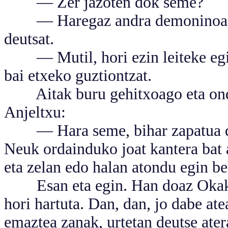
— Zer jazoten dok seme?
— Haregaz andra demoninoagaz e
deutsat.
— Mutil, hori ezin leiteke egin. 
bai etxeko guztiontzat.
Aitak buru gehitxoago eta ondo
Anjeltxu:
— Hara seme, bihar zapatua dok
Neuk ordainduko joat kantera bat
eta zelan edo halan atondu egin b
Esan eta egin. Han doaz Okako 
hori hartuta. Dan, dan, jo dabe at
emaztea zanak, urtetan deutse atera