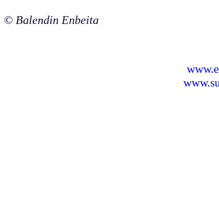
© Balendin Enbeita
www.e
www.sus