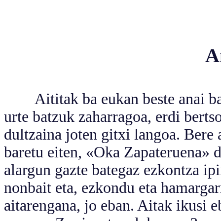
A
Aititak ba eukan beste anai bat 
urte batzuk zaharragoa, erdi bertsol
dultzaina joten gitxi langoa. Bere a
baretu eiten, «Oka Zapateruena» 
alargun gazte bategaz ezkontza ip
nonbait eta, ezkondu eta hamargar
aitarengana, jo eban. Aitak ikusi e