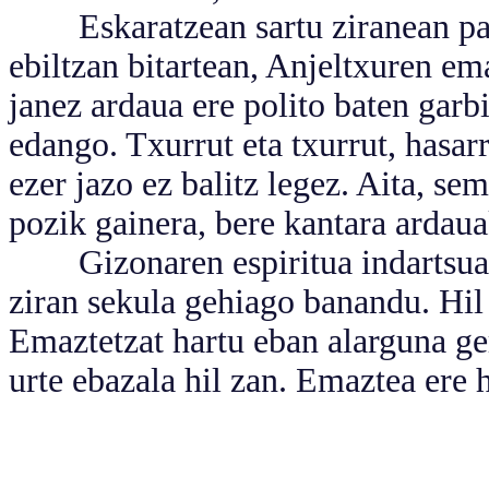
Eskaratzean sartu ziranean patxa
ebiltzan bitartean, Anjeltxuren ema
janez ardaua ere polito baten garb
edango. Txurrut eta txurrut, hasar
ezer jazo ez balitz legez. Aita, se
pozik gainera, bere kantara ardaua
Gizonaren espiritua indartsua iz
ziran sekula gehiago banandu. Hil 
Emaztetzat hartu eban alarguna ge
urte ebazala hil zan. Emaztea ere h