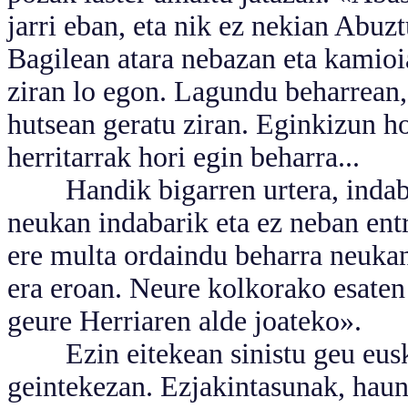
jarri eban, eta nik ez nekian Abuzt
Bagilean atara nebazan eta kamioi
ziran lo egon. Lagundu beharrean, 
hutsean geratu ziran. Eginkizun 
herritarrak hori egin beharra...
Handik bigarren urtera, indaba 
neukan indabarik eta ez neban entr
ere multa ordaindu beharra neukan,
era eroan. Neure kolkorako esate
geure Herriaren alde joateko».
Ezin eitekean sinistu geu euskal
geintekezan. Ezjakintasunak, haund