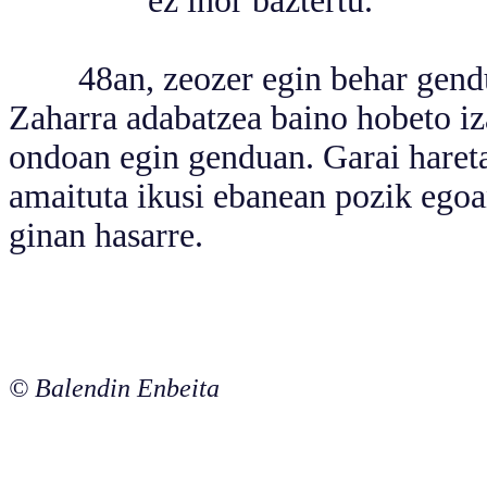
ez inor baztertu.
48an, zeozer egin behar genduala
Zaharra adabatzea baino hobeto iz
ondoan egin genduan. Garai haret
amaituta ikusi ebanean pozik egoa
ginan hasarre.
© Balendin Enbeita