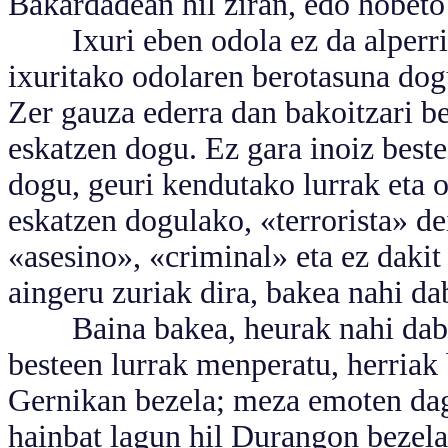
Bakardadean hil ziran, edo hobeto
Ixuri eben odola ez da alperrik
ixuritako odolaren berotasuna dog
Zer gauza ederra dan bakoitzari b
eskatzen dogu. Ez gara inoiz beste
dogu, geuri kendutako lurrak eta 
eskatzen dogulako, «terrorista» de
«asesino», «criminal» eta ez daki
aingeru zuriak dira, bakea nahi da
Baina bakea, heurak nahi daben
besteen lurrak menperatu, herriak b
Gernikan bezela; meza emoten dag
hainbat lagun hil Durangon bezela