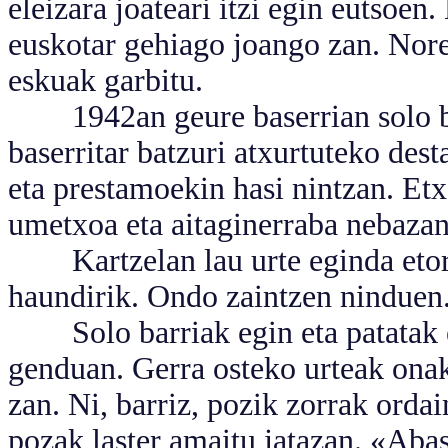
eleizara joateari itzi egin eutsoen
euskotar gehiago joango zan. Nore
eskuak garbitu.
1942an geure baserrian solo ba
baserritar batzuri atxurtuteko des
eta prestamoekin hasi nintzan. Et
umetxoa eta aitaginerraba nebazan
Kartzelan lau urte eginda etorri
haundirik. Ondo zaintzen ninduen
Solo barriak egin eta patatak e
genduan. Gerra osteko urteak onak
zan. Ni, barriz, pozik zorrak orda
pozak laster amaitu jatazan. «Aba