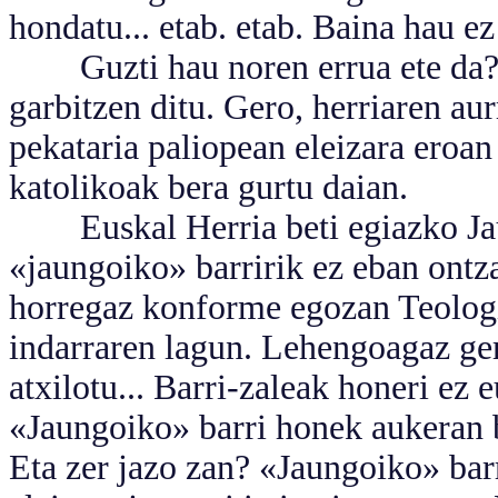
hondatu... etab. etab. Baina hau e
Guzti hau noren errua ete da? 
garbitzen ditu. Gero, herriaren au
pekataria paliopean eleizara eroan
katolikoak bera gurtu daian.
Euskal Herria beti egiazko Jaung
«jaungoiko» barririk ez eban ontza
horregaz konforme egozan Teologia
indarraren lagun. Lehengoagaz gera
atxilotu... Barri-zaleak honeri ez 
«Jaungoiko» barri honek aukeran b
Eta zer jazo zan? «Jaungoiko» ba