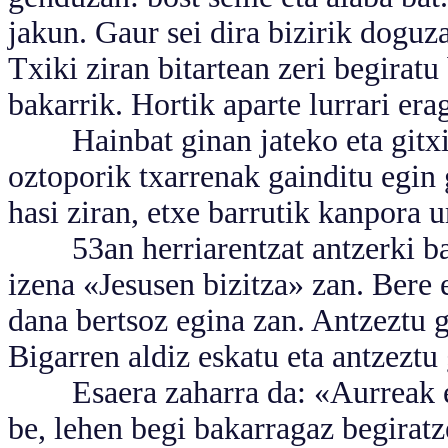
jakun. Gaur sei dira bizirik doguz
Txiki ziran bitartean zeri begirat
bakarrik. Hortik aparte lurrari era
Hainbat ginan jateko eta gitxi 
oztoporik txarrenak gainditu egin
hasi ziran, etxe barrutik kanpora u
53an herriarentzat antzerki bat
izena «Jesusen bizitza» zan. Bere 
dana bertsoz egina zan. Antzeztu g
Bigarren aldiz eskatu eta antzeztu
Esaera zaharra da: «Aurreak era
be, lehen begi bakarragaz begiratz