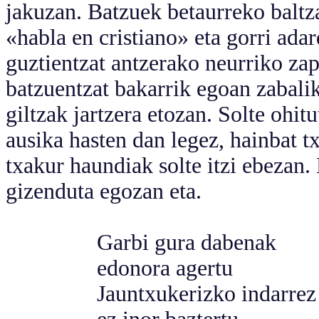
jakuzan. Batzuek betaurreko baltza
«habla en cristiano» eta gorri ada
guztientzat antzerako neurriko zap
batzuentzat bakarrik egoan zabalik,
giltzak jartzera etozan. Solte ohi
ausika hasten dan legez, hainbat tx
txakur haundiak solte itzi ebezan.
gizenduta egozan eta.
Garbi gura dabenak
edonora agertu
Jauntxukerizko indarrez