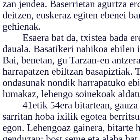
zan jendea. Baserrietan agurtza er
deitzen, euskeraz egiten ebenei bar
gehienak.
Esaera bat da, txistea bada ere
dauala. Basatikeri nahikoa ebilen i
Bai, benetan, gu Tarzan-en antzera
harrapatzen ebiltzan basapiztiak. 
ondasunak nondik harrapatuko ebil
lumakaz, lehengo soinekoak aldatut
41etik 54era bitartean, gauza as
sarritan hoba ixilik egotea berrits
egon. Lehengoaz gainera, bitarte h
genduzan: bost seme eta alaba bat.