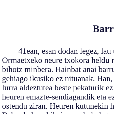
Barr
41ean, esan dodan legez, lau urt
Ormaetxeko neure txokora heldu ni
bihotz minbera. Hainbat anai barr
gehiago ikusiko ez nituanak. Han, 
lurra aldeztutea beste pekaturik 
heuren emazte-sendiagandik eta e
ostendu ziran. Heuren kutunekin hi