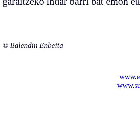
garaitzeko indar barri bat emon eu
© Balendin Enbeita
www.e
www.sus