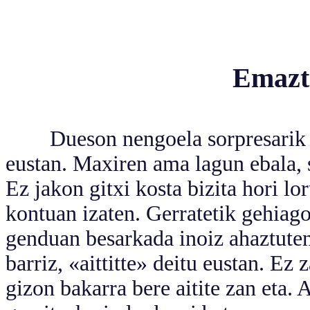
Emazte
Dueson nengoela sorpresarik h
eustan. Maxiren ama lagun ebala, s
Ez jakon gitxi kosta bizita hori lo
kontuan izaten. Gerratetik gehiag
genduan besarkada inoiz ahaztute
barriz, «aittitte» deitu eustan. Ez
gizon bakarra bere aitite zan eta.